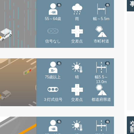
他
他
55～64歳
雨
幅～5.5m
信号なし
交差点
市町村道
他
他
75歳以上
晴
幅5.5～
13.0m
３灯式信号
交差点
都道府県道
他
他