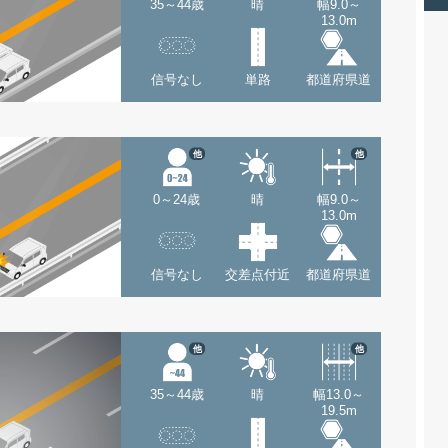
35～44歳
晴
幅9.0～
13.0m
信号なし
単路
都道府県道
他
他
0～24歳
晴
幅9.0～
13.0m
信号なし
交差点付近
都道府県道
他
他
35～44歳
晴
幅13.0～
19.5m