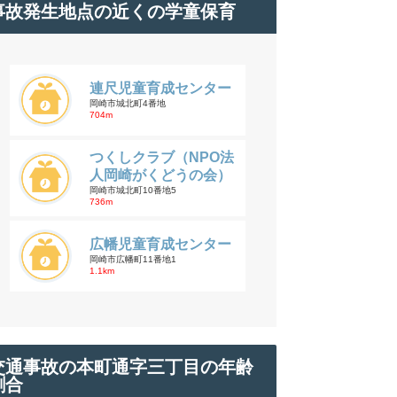
事故発生地点の近くの学童保育
連尺児童育成センター
岡崎市城北町4番地
704m
つくしクラブ（NPO法
人岡崎がくどうの会）
岡崎市城北町10番地5
736m
広幡児童育成センター
岡崎市広幡町11番地1
1.1km
交通事故の本町通字三丁目の年齢
割合