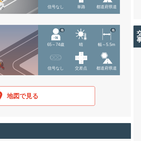
信号なし
単路
都道府県道
他
他
65～74歳
晴
幅～5.5m
信号なし
交差点
都道府県道
地図で見る