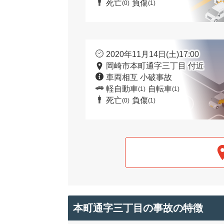
死亡
負傷
(0)
(1)
2020年11月14日(土)17:00
岡崎市本町通字三丁目 付近
車両相互 小破事故
軽自動車
自転車
(1)
(1)
死亡
負傷
(0)
(1)
本町通字三丁目の事故の特徴