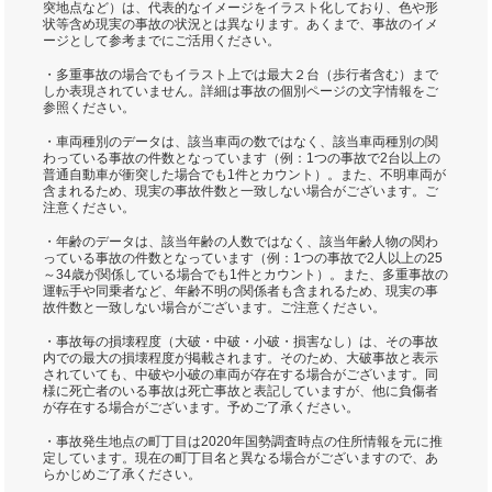
突地点など）は、代表的なイメージをイラスト化しており、色や形
状等含め現実の事故の状況とは異なります。あくまで、事故のイメ
ージとして参考までにご活用ください。
・多重事故の場合でもイラスト上では最大２台（歩行者含む）まで
しか表現されていません。詳細は事故の個別ページの文字情報をご
参照ください。
・車両種別のデータは、該当車両の数ではなく、該当車両種別の関
わっている事故の件数となっています（例：1つの事故で2台以上の
普通自動車が衝突した場合でも1件とカウント）。また、不明車両が
含まれるため、現実の事故件数と一致しない場合がございます。ご
注意ください。
・年齢のデータは、該当年齢の人数ではなく、該当年齢人物の関わ
っている事故の件数となっています（例：1つの事故で2人以上の25
～34歳が関係している場合でも1件とカウント）。また、多重事故の
運転手や同乗者など、年齢不明の関係者も含まれるため、現実の事
故件数と一致しない場合がございます。ご注意ください。
・事故毎の損壊程度（大破・中破・小破・損害なし）は、その事故
内での最大の損壊程度が掲載されます。そのため、大破事故と表示
されていても、中破や小破の車両が存在する場合がございます。同
様に死亡者のいる事故は死亡事故と表記していますが、他に負傷者
が存在する場合がございます。予めご了承ください。
・事故発生地点の町丁目は2020年国勢調査時点の住所情報を元に推
定しています。現在の町丁目名と異なる場合がございますので、あ
らかじめご了承ください。