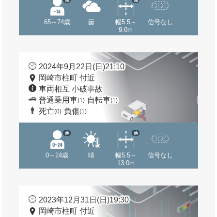
65～74歳
曇
幅5.5～
信号なし
9.0m
2024年9月22日(日)21:10
岡崎市柱町 付近
車両相互 小破事故
普通乗用車
自転車
(1)
(1)
死亡
負傷
(0)
(1)
他
他
0～24歳
晴
幅5.5～
信号なし
13.0m
2023年12月31日(日)19:30
岡崎市柱町 付近