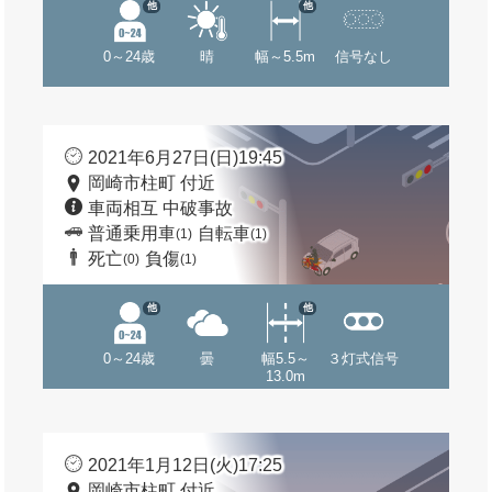
他
他
0～24歳
晴
幅～5.5m
信号なし
2021年6月27日(日)19:45
岡崎市柱町 付近
車両相互 中破事故
普通乗用車
自転車
(1)
(1)
死亡
負傷
(0)
(1)
他
他
0～24歳
曇
幅5.5～
３灯式信号
13.0m
2021年1月12日(火)17:25
岡崎市柱町 付近