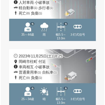
人対車両 小破事故
軽自動車
歩行者
(1)
(1)
死亡
負傷
(0)
(1)
他
他
35～44歳
雨
幅5.5～
３灯式信号
13.0m
2023年11月25日(土)18:25
岡崎市柱町 付近
車両相互 小破事故
普通乗用車
自転車
(1)
(1)
死亡
負傷
(0)
(1)
他
他
25～34歳
晴
幅5.5～
３灯式信号
13.0m