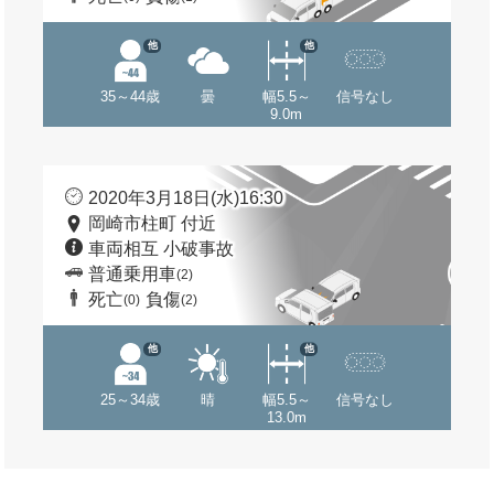
他
他
35～44歳
曇
幅5.5～
信号なし
9.0m
2020年3月18日(水)16:30
岡崎市柱町 付近
車両相互 小破事故
普通乗用車
(2)
死亡
負傷
(0)
(2)
他
他
25～34歳
晴
幅5.5～
信号なし
13.0m