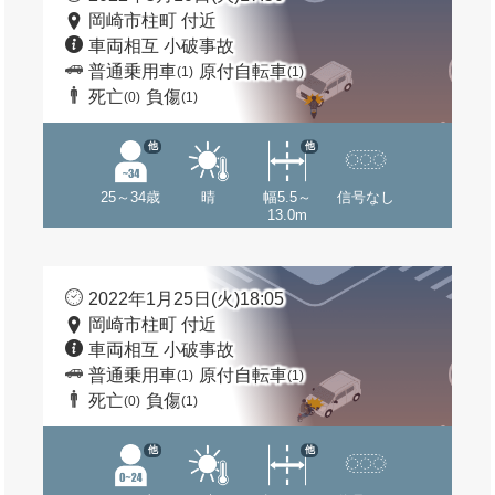
岡崎市柱町 付近
車両相互 小破事故
普通乗用車
原付自転車
(1)
(1)
死亡
負傷
(0)
(1)
他
他
25～34歳
晴
幅5.5～
信号なし
13.0m
2022年1月25日(火)18:05
岡崎市柱町 付近
車両相互 小破事故
普通乗用車
原付自転車
(1)
(1)
死亡
負傷
(0)
(1)
他
他