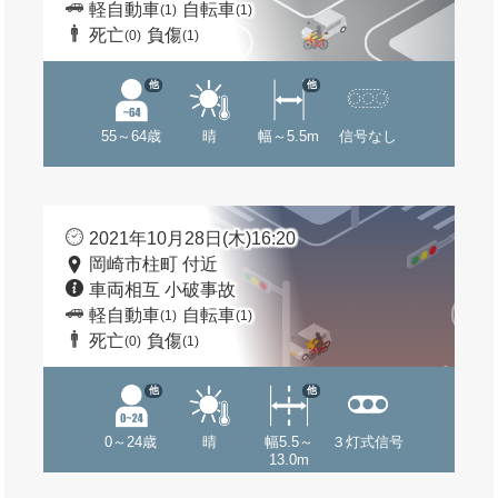
軽自動車
自転車
(1)
(1)
死亡
負傷
(0)
(1)
他
他
55～64歳
晴
幅～5.5m
信号なし
2021年10月28日(木)16:20
岡崎市柱町 付近
車両相互 小破事故
軽自動車
自転車
(1)
(1)
死亡
負傷
(0)
(1)
他
他
0～24歳
晴
幅5.5～
３灯式信号
13.0m