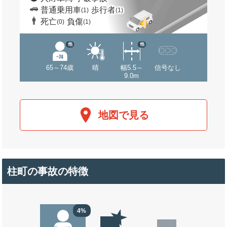
普通乗用車
歩行者
(1)
(1)
死亡
負傷
(0)
(1)
他
他
65～74歳
晴
幅5.5～
信号なし
9.0m
地図で見る
柱町の事故の特徴
4%