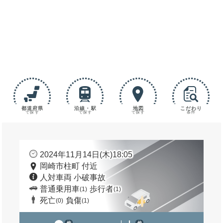
都道府県
沿線・駅
地図
こだわり
で探す
で探す
で探す
条件
2024年11月14日(木)18:05
岡崎市柱町 付近
人対車両 小破事故
普通乗用車
歩行者
(1)
(1)
死亡
負傷
(0)
(1)
他
他