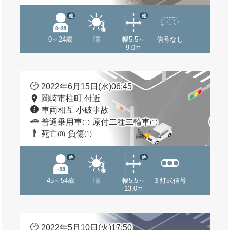
他
他
0～24歳
晴
幅5.5～
信号なし
9.0m
2022年6月15日(水)06:45
岡崎市柱町 付近
車両相互 小破事故
普通乗用車
原付二種二輪車
(1)
(1)
死亡
負傷
(0)
(1)
他
他
45～54歳
晴
幅5.5～
３灯式信号
13.0m
2022年5月10日(火)17:50