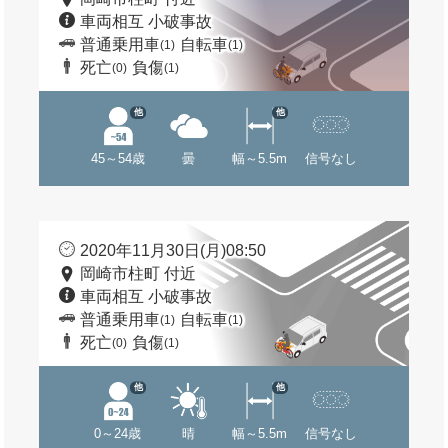
車両相互 小破事故
普通乗用車
自転車
(1)
(1)
死亡
負傷
(0)
(1)
他
他
45～54歳
曇
幅～5.5m
信号なし
2020年11月30日(月)08:50
岡崎市柱町 付近
車両相互 小破事故
普通乗用車
自転車
(1)
(1)
死亡
負傷
(0)
(1)
他
他
0～24歳
晴
幅～5.5m
信号なし