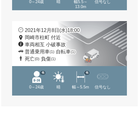
0～24歳
晴
幅5.5～
信号なし
13.0m
2021年12月8日(水)18:00
岡崎市柱町 付近
車両相互 小破事故
普通乗用車
自転車
(1)
(1)
死亡
負傷
(0)
(1)
他
他
0～24歳
晴
幅～5.5m
信号なし