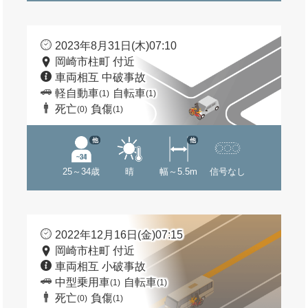
2023年8月31日(木)07:10
岡崎市柱町 付近
車両相互 中破事故
軽自動車
自転車
(1)
(1)
死亡
負傷
(0)
(1)
他
他
25～34歳
晴
幅～5.5m
信号なし
2022年12月16日(金)07:15
岡崎市柱町 付近
車両相互 小破事故
中型乗用車
自転車
(1)
(1)
死亡
負傷
(0)
(1)