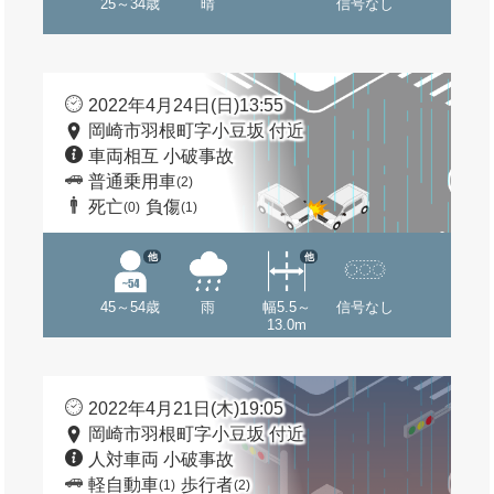
25～34歳
晴
信号なし
2022年4月24日(日)13:55
岡崎市羽根町字小豆坂 付近
車両相互 小破事故
普通乗用車
(2)
死亡
負傷
(0)
(1)
他
他
45～54歳
雨
幅5.5～
信号なし
13.0m
2022年4月21日(木)19:05
岡崎市羽根町字小豆坂 付近
人対車両 小破事故
軽自動車
歩行者
(1)
(2)