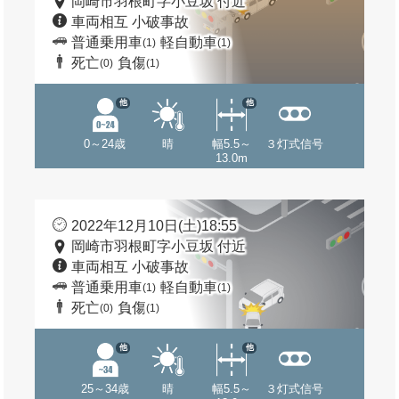
岡崎市羽根町字小豆坂 付近
車両相互 小破事故
普通乗用車
軽自動車
(1)
(1)
死亡
負傷
(0)
(1)
他
他
0～24歳
晴
幅5.5～
３灯式信号
13.0m
2022年12月10日(土)18:55
岡崎市羽根町字小豆坂 付近
車両相互 小破事故
普通乗用車
軽自動車
(1)
(1)
死亡
負傷
(0)
(1)
他
他
25～34歳
晴
幅5.5～
３灯式信号