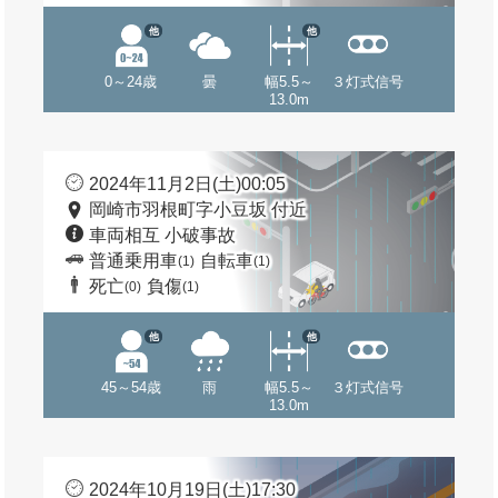
他
他
0～24歳
曇
幅5.5～
３灯式信号
13.0m
2024年11月2日(土)00:05
岡崎市羽根町字小豆坂 付近
車両相互 小破事故
普通乗用車
自転車
(1)
(1)
死亡
負傷
(0)
(1)
他
他
45～54歳
雨
幅5.5～
３灯式信号
13.0m
2024年10月19日(土)17:30