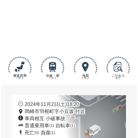
都道府県
沿線・駅
地図
こだわり
で探す
で探す
で探す
条件
2024年11月2日(土)18:20
岡崎市羽根町字小豆坂 付近
車両相互 小破事故
普通乗用車
自転車
(1)
(1)
死亡
負傷
(0)
(1)