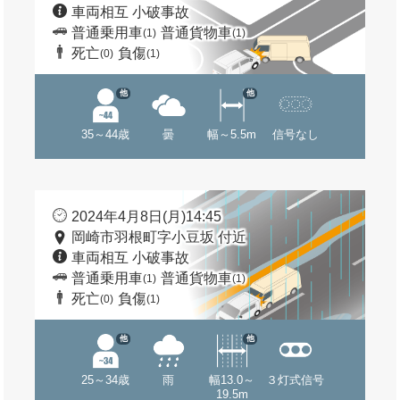
車両相互 小破事故
普通乗用車
普通貨物車
(1)
(1)
死亡
負傷
(0)
(1)
他
他
35～44歳
曇
幅～5.5m
信号なし
2024年4月8日(月)14:45
岡崎市羽根町字小豆坂 付近
車両相互 小破事故
普通乗用車
普通貨物車
(1)
(1)
死亡
負傷
(0)
(1)
他
他
25～34歳
雨
幅13.0～
３灯式信号
19.5m