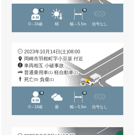
他
他
0～24歳
晴
幅～5.5m
信号なし
2023年10月14日(土)08:00
岡崎市羽根町字小豆坂 付近
車両相互 小破事故
普通乗用車
軽自動車
(1)
(1)
死亡
負傷
(0)
(1)
他
他
0～24歳
曇
幅～5.5m
信号なし