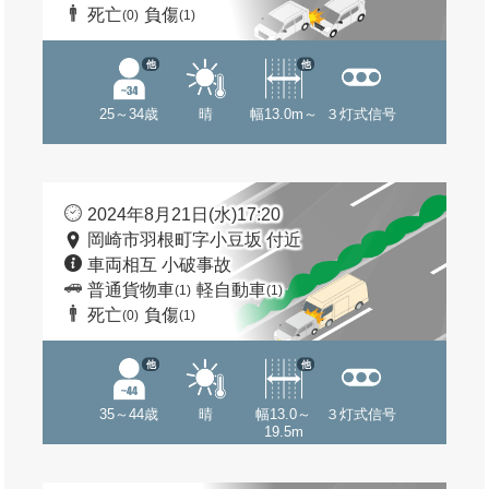
死亡
負傷
(0)
(1)
他
他
25～34歳
晴
幅13.0m～
３灯式信号
2024年8月21日(水)17:20
岡崎市羽根町字小豆坂 付近
車両相互 小破事故
普通貨物車
軽自動車
(1)
(1)
死亡
負傷
(0)
(1)
他
他
35～44歳
晴
幅13.0～
３灯式信号
19.5m