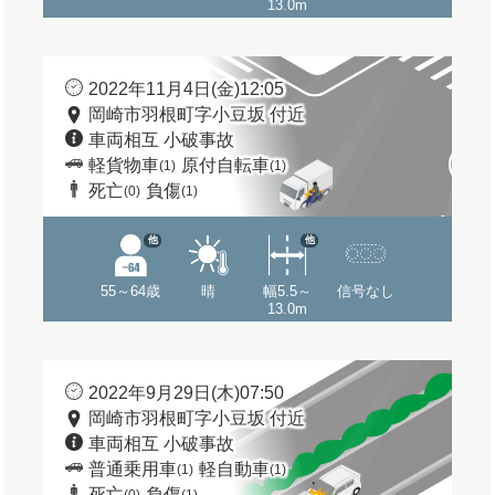
13.0m
2022年11月4日(金)12:05
岡崎市羽根町字小豆坂 付近
車両相互 小破事故
軽貨物車
原付自転車
(1)
(1)
死亡
負傷
(0)
(1)
他
他
55～64歳
晴
幅5.5～
信号なし
13.0m
2022年9月29日(木)07:50
岡崎市羽根町字小豆坂 付近
車両相互 小破事故
普通乗用車
軽自動車
(1)
(1)
死亡
負傷