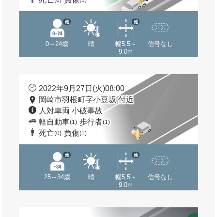
(0)
(1)
他
他
0～24歳
晴
幅5.5～
信号なし
9.0m
2022年9月27日(火)08:00
岡崎市羽根町字小豆坂 付近
人対車両 小破事故
軽自動車
歩行者
(1)
(1)
死亡
負傷
(0)
(1)
他
他
25～34歳
晴
幅5.5～
信号なし
9.0m