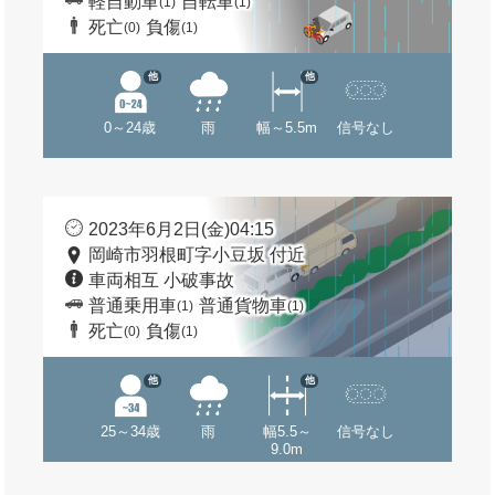
軽自動車
自転車
(1)
(1)
死亡
負傷
(0)
(1)
他
他
0～24歳
雨
幅～5.5m
信号なし
2023年6月2日(金)04:15
岡崎市羽根町字小豆坂 付近
車両相互 小破事故
普通乗用車
普通貨物車
(1)
(1)
死亡
負傷
(0)
(1)
他
他
25～34歳
雨
幅5.5～
信号なし
9.0m