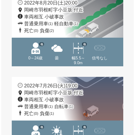
2022年8月20日(土)20:00
岡崎市羽根町字小豆坂 付近
車両相互 小破事故
普通乗用車
軽自動車
(1)
(1)
死亡
負傷
(0)
(2)
他
他
0～24歳
曇
幅5.5～
信号なし
9.0m
2022年7月26日(火)19:00
岡崎市羽根町字小豆坂 付近
車両相互 小破事故
普通乗用車
自転車
(1)
(1)
死亡
負傷
(0)
(1)
他
他