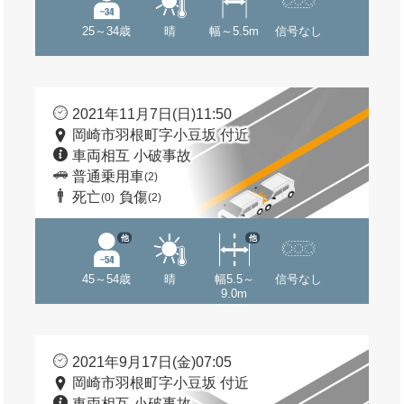
25～34歳
晴
幅～5.5m
信号なし
2021年11月7日(日)11:50
岡崎市羽根町字小豆坂 付近
車両相互 小破事故
普通乗用車
(2)
死亡
負傷
(0)
(2)
他
他
45～54歳
晴
幅5.5～
信号なし
9.0m
2021年9月17日(金)07:05
岡崎市羽根町字小豆坂 付近
車両相互 小破事故