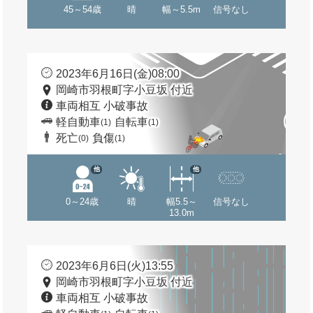
45～54歳
晴
幅～5.5m
信号なし
2023年6月16日(金)08:00
岡崎市羽根町字小豆坂 付近
車両相互 小破事故
軽自動車
自転車
(1)
(1)
死亡
負傷
(0)
(1)
他
他
0～24歳
晴
幅5.5～
信号なし
13.0m
2023年6月6日(火)13:55
岡崎市羽根町字小豆坂 付近
車両相互 小破事故