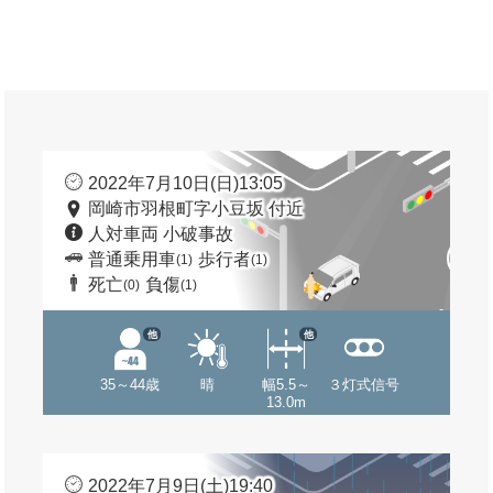
2022年7月10日(日)13:05
岡崎市羽根町字小豆坂 付近
人対車両 小破事故
普通乗用車
歩行者
(1)
(1)
死亡
負傷
(0)
(1)
他
他
35～44歳
晴
幅5.5～
３灯式信号
13.0m
2022年7月9日(土)19:40