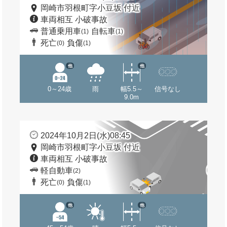
岡崎市羽根町字小豆坂 付近
車両相互 小破事故
普通乗用車
自転車
(1)
(1)
死亡
負傷
(0)
(1)
他
他
0～24歳
雨
幅5.5～
信号なし
9.0m
2024年10月2日(水)08:45
岡崎市羽根町字小豆坂 付近
車両相互 小破事故
軽自動車
(2)
死亡
負傷
(0)
(1)
他
他