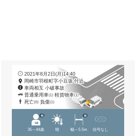
2021年8月2日(月)14:40
岡崎市羽根町字小豆坂 付近
車両相互 小破事故
普通乗用車
軽貨物車
(1)
(1)
死亡
負傷
(0)
(1)
他
他
35～44歳
晴
幅～5.5m
信号なし