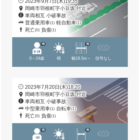
2023年9月7日(木)19:35
岡崎市羽根町字小豆坂 付近
車両相互 小破事故
普通乗用車
軽自動車
(1)
(1)
死亡
負傷
(0)
(1)
他
他
0～24歳
晴
幅19.5m～
信号なし
2023年7月20日(木)18:20
岡崎市羽根町字小豆坂 付近
車両相互 小破事故
中型乗用車
自転車
(1)
(1)
死亡
負傷
(0)
(1)
他
他