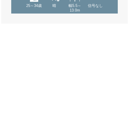
25～34歳
晴
幅5.5～
信号なし
13.0m