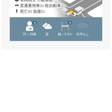
普通乗用車
軽自動車
(1)
(1)
死亡
負傷
(0)
(1)
他
他
25～34歳
曇
幅～5.5m
信号なし