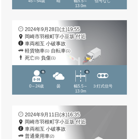
45～54歳
晴
幅5.5～
信号なし
13.0m
2024年9月28日(土)19:55
岡崎市羽根町字小豆坂 付近
車両相互 小破事故
軽貨物車
自転車
(1)
(1)
死亡
負傷
(0)
(1)
他
他
0～24歳
曇
幅5.5～
３灯式信号
13.0m
2024年9月11日(水)16:35
岡崎市羽根町字小豆坂 付近
車両相互 小破事故
普通乗用車
(2)