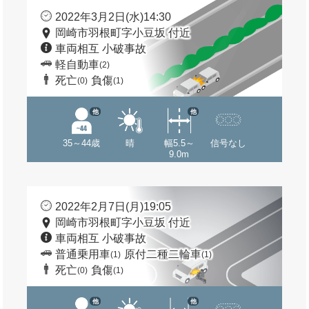
2022年3月2日(水)14:30
岡崎市羽根町字小豆坂 付近
車両相互 小破事故
軽自動車
(2)
死亡
負傷
(0)
(1)
他
他
35～44歳
晴
幅5.5～
信号なし
9.0m
2022年2月7日(月)19:05
岡崎市羽根町字小豆坂 付近
車両相互 小破事故
普通乗用車
原付二種二輪車
(1)
(1)
死亡
負傷
(0)
(1)
他
他