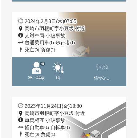
2024年2月8日(木)07:05
岡崎市羽根町字小豆坂 付近
人対車両 小破事故
普通乗用車
歩行者
(1)
(1)
死亡
負傷
(0)
(1)
他
35～44歳
晴
信号なし
2023年11月24日(金)13:30
岡崎市羽根町字小豆坂 付近
車両相互 小破事故
軽自動車
自転車
(1)
(1)
死亡
負傷
(0)
(1)