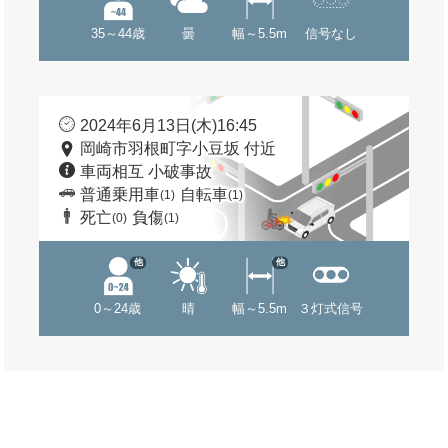
35～44歳
曇
幅～5.5m
信号なし
2024年6月13日(木)16:45
岡崎市羽根町字小豆坂 付近
車両相互 小破事故
普通乗用車
自転車
(1)
(1)
死亡
負傷
(0)
(1)
他
他
0～24歳
晴
幅～5.5m
３灯式信号