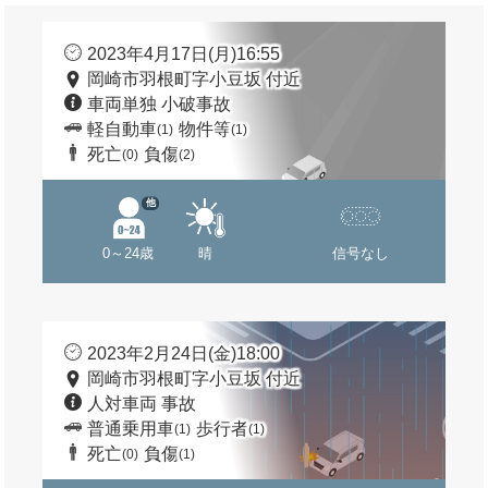
2023年4月17日(月)16:55
岡崎市羽根町字小豆坂 付近
車両単独 小破事故
軽自動車
物件等
(1)
(1)
死亡
負傷
(0)
(2)
他
0～24歳
晴
信号なし
2023年2月24日(金)18:00
岡崎市羽根町字小豆坂 付近
人対車両 事故
普通乗用車
歩行者
(1)
(1)
死亡
負傷
(0)
(1)