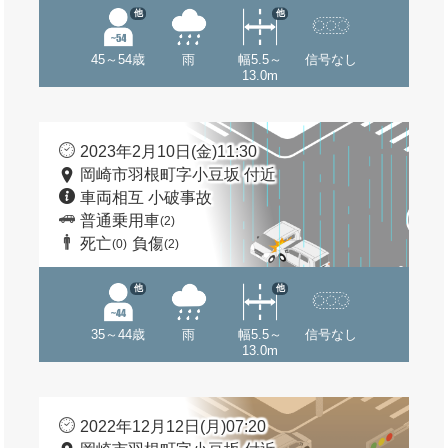
他
他
45～54歳
雨
幅5.5～
信号なし
13.0m
2023年2月10日(金)11:30
岡崎市羽根町字小豆坂 付近
車両相互 小破事故
普通乗用車
(2)
死亡
負傷
(0)
(2)
他
他
35～44歳
雨
幅5.5～
信号なし
13.0m
2022年12月12日(月)07:20