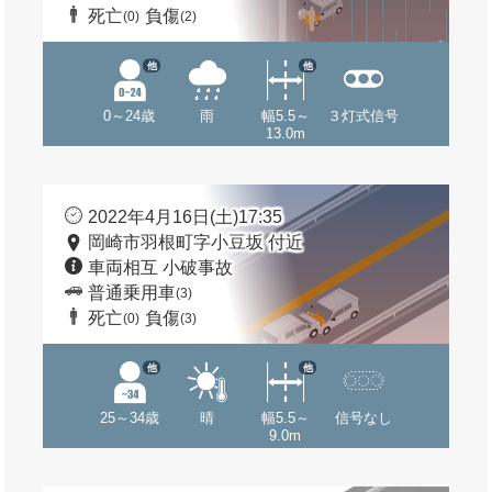
死亡
負傷
(0)
(2)
他
他
0～24歳
雨
幅5.5～
３灯式信号
13.0m
2022年4月16日(土)17:35
岡崎市羽根町字小豆坂 付近
車両相互 小破事故
普通乗用車
(3)
死亡
負傷
(0)
(3)
他
他
25～34歳
晴
幅5.5～
信号なし
9.0m