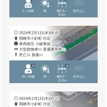
0～24歳
晴
幅5.5～
信号なし
9.0m
2024年2月1日(木)06:45
岡崎市小針町 付近
車両相互 小破事故
大型貨物車
普通乗用車
(1)
(1)
死亡
負傷
(0)
(1)
他
他
45～54歳
晴
幅9.0～
信号なし
13.0m
2024年2月1日(木)05:15
岡崎市小針町 付近