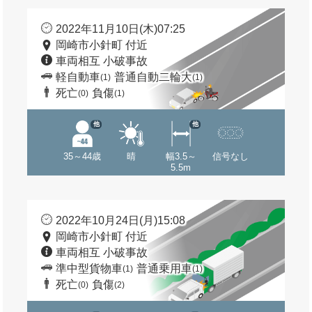
2022年11月10日(木)07:25
岡崎市小針町 付近
車両相互 小破事故
軽自動車
普通自動二輪大
(1)
(1)
死亡
負傷
(0)
(1)
他
他
35～44歳
晴
幅3.5～
信号なし
5.5m
2022年10月24日(月)15:08
岡崎市小針町 付近
車両相互 小破事故
準中型貨物車
普通乗用車
(1)
(1)
死亡
負傷
(0)
(2)