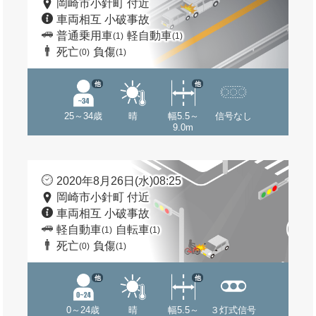
岡崎市小針町 付近
車両相互 小破事故
普通乗用車
軽自動車
(1)
(1)
死亡
負傷
(0)
(1)
他
他
25～34歳
晴
幅5.5～
信号なし
9.0m
2020年8月26日(水)08:25
岡崎市小針町 付近
車両相互 小破事故
軽自動車
自転車
(1)
(1)
死亡
負傷
(0)
(1)
他
他
0～24歳
晴
幅5.5～
３灯式信号