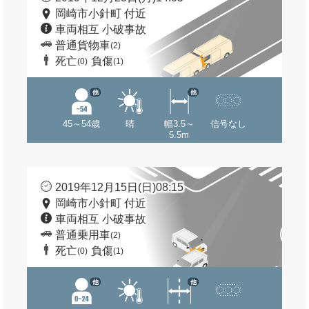
岡崎市小針町 付近
車両相互 小破事故
普通貨物車
(2)
死亡
負傷
(0)
(1)
他
他
45～54歳
晴
幅3.5～
信号なし
5.5m
2019年12月15日(日)08:15
岡崎市小針町 付近
車両相互 小破事故
普通乗用車
(2)
死亡
負傷
(0)
(1)
他
他