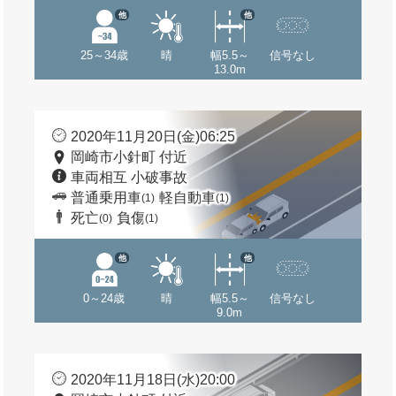
他
他
25～34歳
晴
幅5.5～
信号なし
13.0m
2020年11月20日(金)06:25
岡崎市小針町 付近
車両相互 小破事故
普通乗用車
軽自動車
(1)
(1)
死亡
負傷
(0)
(1)
他
他
0～24歳
晴
幅5.5～
信号なし
9.0m
2020年11月18日(水)20:00