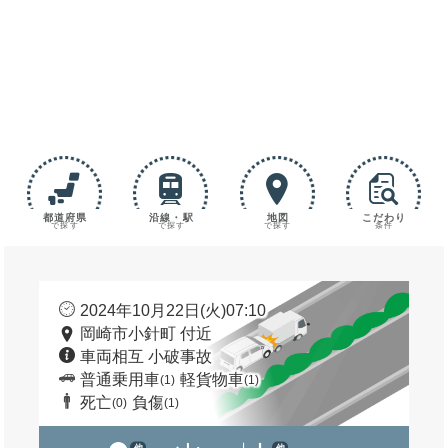
都道府県
沿線・駅
地図
こだわり
で探す
で探す
で探す
条件
2024年10月22日(火)07:10
岡崎市小針町 付近
車両相互 小破事故
普通乗用車
軽貨物車
(1)
(1)
死亡
負傷
(0)
(1)
他
他