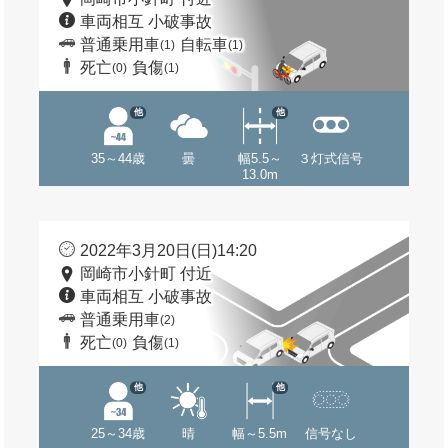
車両相互 小破事故
普通乗用車
自転車
(1)
(1)
死亡
負傷
(0)
(1)
他
他
35～44歳
曇
幅5.5～
３灯式信号
13.0m
2022年3月20日(日)14:20
岡崎市小針町 付近
車両相互 小破事故
普通乗用車
(2)
死亡
負傷
(0)
(1)
他
他
25～34歳
晴
幅～5.5m
信号なし