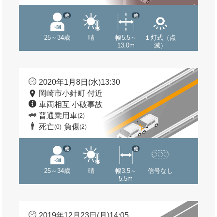
他
他
25～34歳
晴
幅5.5～
１灯式（点
13.0m
滅）
2020年1月8日(水)13:30
岡崎市小針町 付近
車両相互 小破事故
普通乗用車
(2)
死亡
負傷
(0)
(2)
他
他
25～34歳
晴
幅3.5～
信号なし
5.5m
2019年12月23日(月)14:05