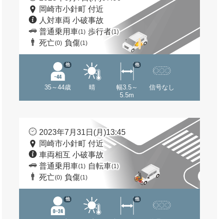
岡崎市小針町 付近
人対車両 小破事故
普通乗用車
歩行者
(1)
(1)
死亡
負傷
(0)
(1)
他
他
35～44歳
晴
幅3.5～
信号なし
5.5m
2023年7月31日(月)13:45
岡崎市小針町 付近
車両相互 小破事故
普通乗用車
自転車
(1)
(1)
死亡
負傷
(0)
(1)
他
他