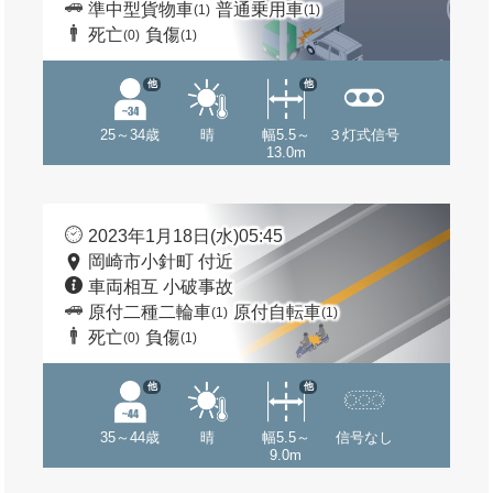
準中型貨物車
普通乗用車
(1)
(1)
死亡
負傷
(0)
(1)
他
他
25～34歳
晴
幅5.5～
３灯式信号
13.0m
2023年1月18日(水)05:45
岡崎市小針町 付近
車両相互 小破事故
原付二種二輪車
原付自転車
(1)
(1)
死亡
負傷
(0)
(1)
他
他
35～44歳
晴
幅5.5～
信号なし
9.0m