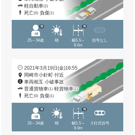
軽自動車
(2)
死亡
負傷
(0)
(1)
他
他
25～34歳
晴
幅5.5～
信号なし
9.0m
2021年3月19日(金)16:55
岡崎市小針町 付近
車両相互 小破事故
普通貨物車
軽貨物車
(1)
(1)
死亡
負傷
(0)
(1)
他
他
25～34歳
晴
幅5.5～
３灯式信号
9.0m