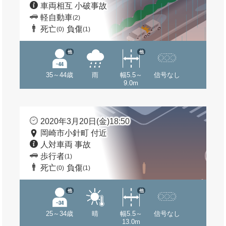
車両相互 小破事故
軽自動車
(2)
死亡
負傷
(0)
(1)
他
他
35～44歳
雨
幅5.5～
信号なし
9.0m
2020年3月20日(金)18:50
岡崎市小針町 付近
人対車両 事故
歩行者
(1)
死亡
負傷
(0)
(1)
他
他
25～34歳
晴
幅5.5～
信号なし
13.0m