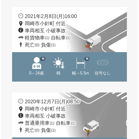
2021年2月8日(月)16:00
岡崎市小針町 付近
車両相互 小破事故
軽貨物車
自転車
(1)
(1)
死亡
負傷
(0)
(1)
他
他
0～24歳
晴
幅～5.5m
信号なし
2020年12月7日(月)08:50
岡崎市小針町 付近
車両相互 小破事故
普通乗用車
自転車
(1)
(1)
死亡
負傷
(0)
(1)