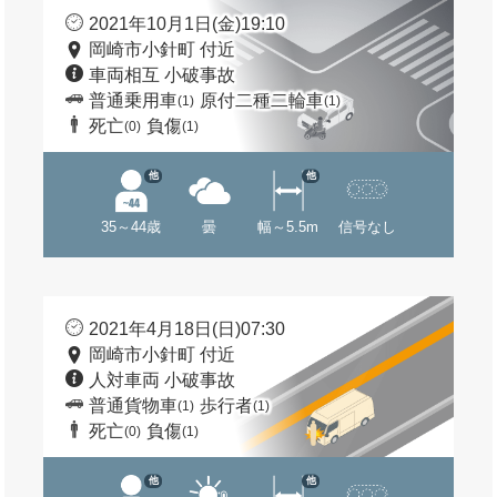
2021年10月1日(金)19:10
岡崎市小針町 付近
車両相互 小破事故
普通乗用車
原付二種二輪車
(1)
(1)
死亡
負傷
(0)
(1)
他
他
35～44歳
曇
幅～5.5m
信号なし
2021年4月18日(日)07:30
岡崎市小針町 付近
人対車両 小破事故
普通貨物車
歩行者
(1)
(1)
死亡
負傷
(0)
(1)
他
他