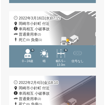
2022年3月16日(水)07:15
岡崎市小針町 付近
車両相互 小破事故
普通乗用車
(2)
死亡
負傷
(0)
(1)
他
他
0～24歳
晴
幅5.5～
信号なし
13.0m
2022年2月4日(金)18:10
岡崎市小針町 付近
車両相互 小破事故
普通乗用車
(2)
死亡
負傷
(0)
(1)