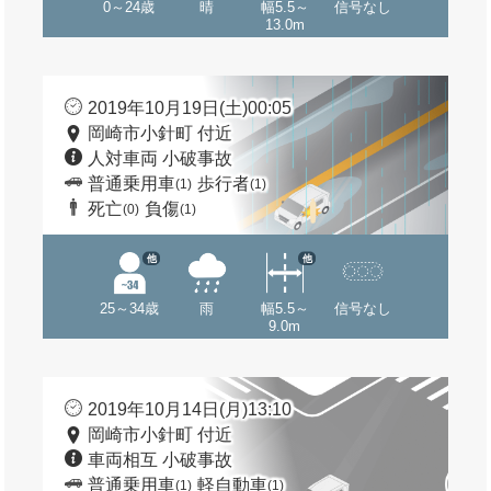
0～24歳
晴
幅5.5～
信号なし
13.0m
2019年10月19日(土)00:05
岡崎市小針町 付近
人対車両 小破事故
普通乗用車
歩行者
(1)
(1)
死亡
負傷
(0)
(1)
他
他
25～34歳
雨
幅5.5～
信号なし
9.0m
2019年10月14日(月)13:10
岡崎市小針町 付近
車両相互 小破事故
普通乗用車
軽自動車
(1)
(1)