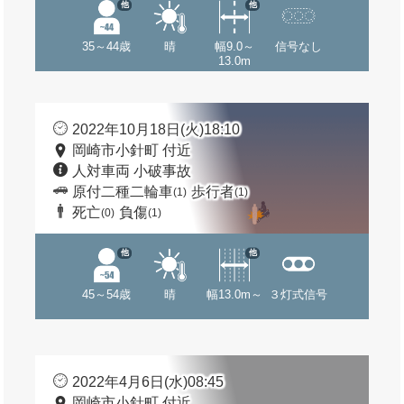
他
他
35～44歳
晴
幅9.0～
信号なし
13.0m
2022年10月18日(火)18:10
岡崎市小針町 付近
人対車両 小破事故
原付二種二輪車
歩行者
(1)
(1)
死亡
負傷
(0)
(1)
他
他
45～54歳
晴
幅13.0m～
３灯式信号
2022年4月6日(水)08:45
岡崎市小針町 付近