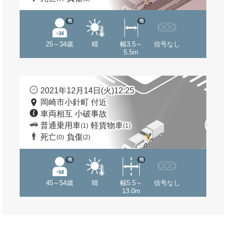
他
他
25～34歳
晴
幅3.5～
信号なし
5.5m
2021年12月14日(火)12:25
岡崎市小針町 付近
車両相互 小破事故
普通乗用車
軽貨物車
(1)
(1)
死亡
負傷
(0)
(2)
他
他
45～54歳
晴
幅5.5～
信号なし
13.0m