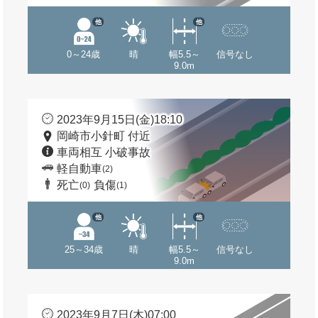
他
他
0～24歳
晴
幅5.5～
信号なし
9.0m
2023年9月15日(金)18:10
岡崎市小針町 付近
車両相互 小破事故
軽自動車
(2)
死亡
負傷
(0)
(1)
他
他
25～34歳
晴
幅5.5～
信号なし
9.0m
2023年9月7日(木)07:00