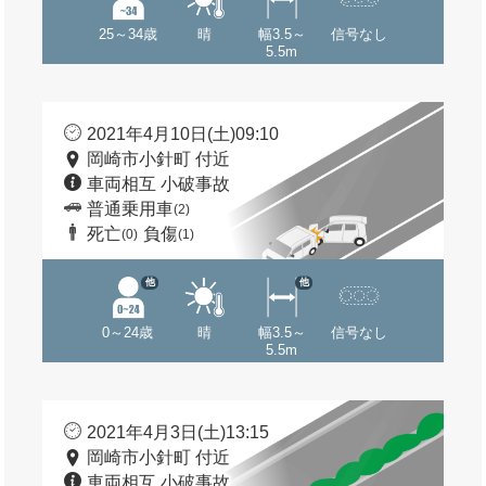
25～34歳
晴
幅3.5～
信号なし
5.5m
2021年4月10日(土)09:10
岡崎市小針町 付近
車両相互 小破事故
普通乗用車
(2)
死亡
負傷
(0)
(1)
他
他
0～24歳
晴
幅3.5～
信号なし
5.5m
2021年4月3日(土)13:15
岡崎市小針町 付近
車両相互 小破事故