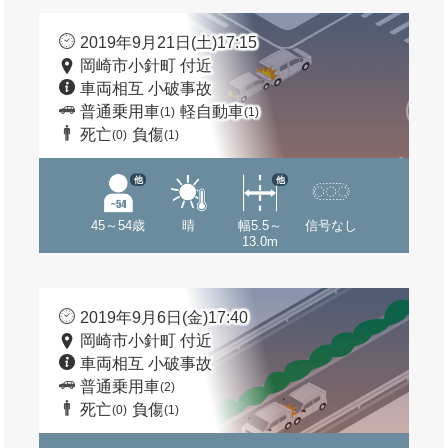
2019年9月21日(土)17:15
岡崎市小針町 付近
車両相互 小破事故
普通乗用車
軽自動車
(1)
(1)
死亡
負傷
(0)
(1)
他
他
45～54歳
晴
幅5.5～
信号なし
13.0m
2019年9月6日(金)17:40
岡崎市小針町 付近
車両相互 小破事故
普通乗用車
(2)
死亡
負傷
(0)
(1)