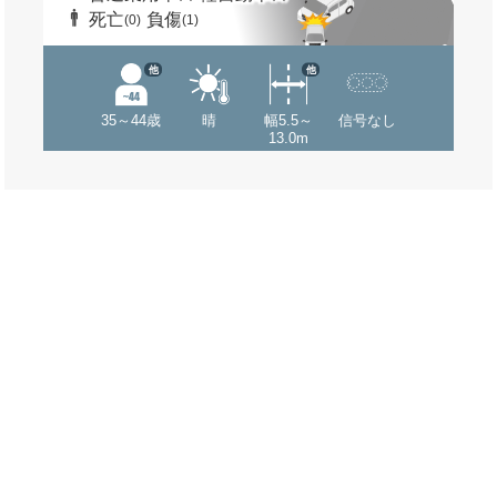
死亡
負傷
(0)
(1)
他
他
35～44歳
晴
幅5.5～
信号なし
13.0m