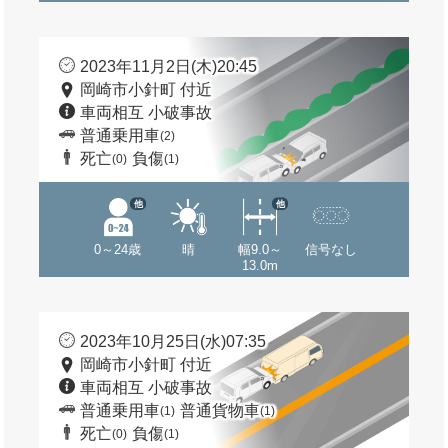
2023年11月2日(木)20:45
岡崎市小針町 付近
車両相互 小破事故
普通乗用車
(2)
死亡
負傷
(0)
(1)
他
他
0～24歳
晴
幅9.0～
信号なし
13.0m
2023年10月25日(水)07:35
岡崎市小針町 付近
車両相互 小破事故
普通乗用車
普通貨物車
(1)
(1)
死亡
負傷
(0)
(1)