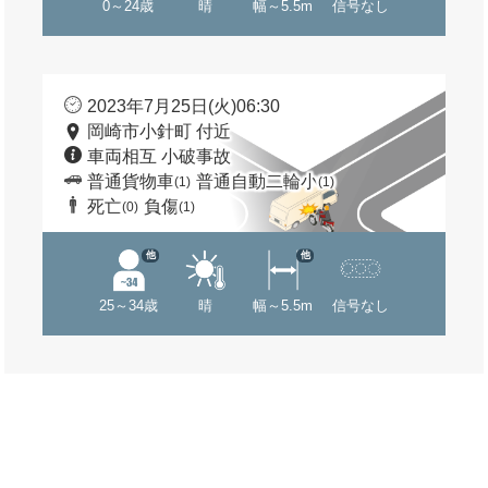
0～24歳
晴
幅～5.5m
信号なし
2023年7月25日(火)06:30
岡崎市小針町 付近
車両相互 小破事故
普通貨物車
普通自動二輪小
(1)
(1)
死亡
負傷
(0)
(1)
他
他
25～34歳
晴
幅～5.5m
信号なし