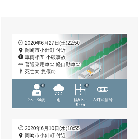
2020年6月27日(土)22:50
岡崎市小針町 付近
車両相互 小破事故
普通乗用車
軽自動車
(1)
(1)
死亡
負傷
(0)
(1)
他
他
25～34歳
雨
幅5.5～
３灯式信号
9.0m
2020年6月10日(水)18:55
岡崎市小針町 付近