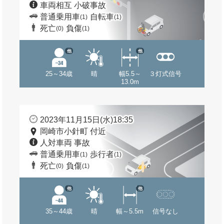
車両相互 小破事故
普通乗用車
自転車
(1)
(1)
死亡
負傷
(0)
(1)
他
他
25～34歳
晴
幅5.5～
３灯式信号
13.0m
2023年11月15日(水)18:35
岡崎市小針町 付近
人対車両 事故
普通乗用車
歩行者
(1)
(1)
死亡
負傷
(0)
(1)
他
他
35～44歳
晴
幅～5.5m
信号なし