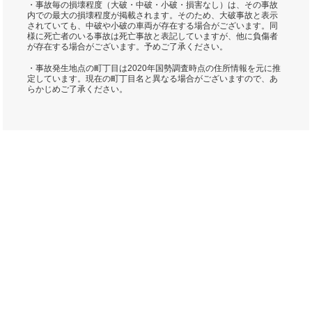
・事故毎の損壊程度（大破・中破・小破・損害なし）は、その事故
内での最大の損壊程度が掲載されます。そのため、大破事故と表示
されていても、中破や小破の車両が存在する場合がございます。同
様に死亡者のいる事故は死亡事故と表記していますが、他に負傷者
が存在する場合がございます。予めご了承ください。
・事故発生地点の町丁目は2020年国勢調査時点の住所情報を元に推
定しています。現在の町丁目名と異なる場合がございますので、あ
らかじめご了承ください。