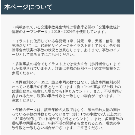
本ページについて
・掲載されている交通事故発生情報は警察庁公開の「交通事故統計
情報のオープンデータ」2019～2024年を使用しています。
・イラストに使用している各要素（車、背景、車、天候、信号、衝
突地点など）は、代表的なイメージをイラスト化しており、色や形
状等含め現実の事故の状況とは異なります。あくまで、事故のイメ
ージとして参考までにご活用ください。
・多重事故の場合でもイラスト上では最大２台（歩行者含む）まで
しか表現されていません。詳細は事故の個別ページの文字情報をご
参照ください。
・車両種別のデータは、該当車両の数ではなく、該当車両種別の関
わっている事故の件数となっています（例：1つの事故で2台以上の
普通自動車が衝突した場合でも1件とカウント）。また、不明車両が
含まれるため、現実の事故件数と一致しない場合がございます。ご
注意ください。
・年齢のデータは、該当年齢の人数ではなく、該当年齢人物の関わ
っている事故の件数となっています（例：1つの事故で2人以上の25
～34歳が関係している場合でも1件とカウント）。また、多重事故の
運転手や同乗者など、年齢不明の関係者も含まれるため、現実の事
故件数と一致しない場合がございます。ご注意ください。