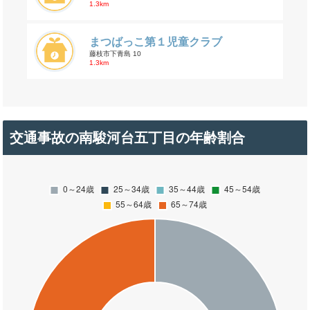
1.3km
まつばっこ第１児童クラブ
藤枝市下青島 10
1.3km
交通事故の南駿河台五丁目の年齢割合