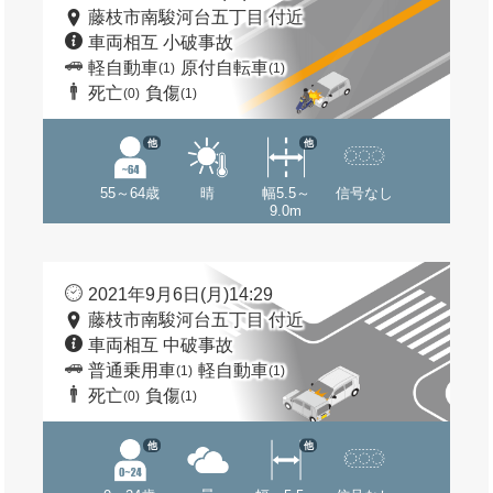
藤枝市南駿河台五丁目 付近
車両相互 小破事故
軽自動車
原付自転車
(1)
(1)
死亡
負傷
(0)
(1)
他
他
55～64歳
晴
幅5.5～
信号なし
9.0m
2021年9月6日(月)14:29
藤枝市南駿河台五丁目 付近
車両相互 中破事故
普通乗用車
軽自動車
(1)
(1)
死亡
負傷
(0)
(1)
他
他