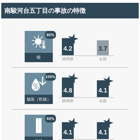
南駿河台五丁目の事故の特徴
80%
4.2
3.7
晴
静岡県
全国
100%
4.8
4.1
舗装（乾燥）
静岡県
全国
60%
4.1
4.1