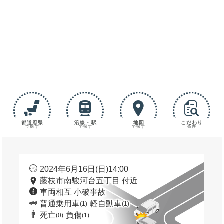
都道府県
沿線・駅
地図
こだわり
で探す
で探す
で探す
条件
2024年6月16日(日)14:00
藤枝市南駿河台五丁目 付近
車両相互 小破事故
普通乗用車
軽自動車
(1)
(1)
死亡
負傷
(0)
(1)