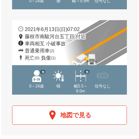
0～24歳
曇
幅～5.5m
信号なし
2021年6月13日(日)07:02
藤枝市南駿河台五丁目 付近
車両相互 小破事故
普通乗用車
(2)
死亡
負傷
(0)
(1)
他
他
0～24歳
晴
幅5.5～
信号なし
9.0m
地図で見る