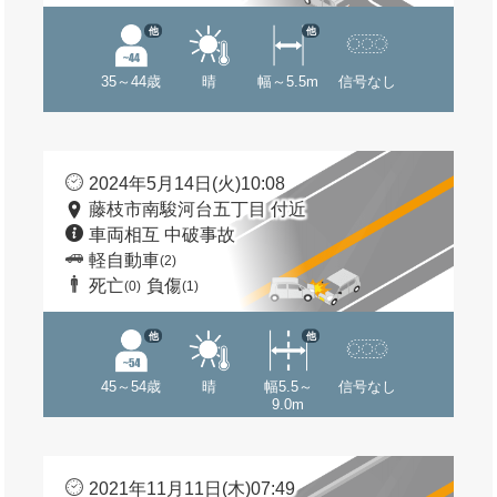
他
他
35～44歳
晴
幅～5.5m
信号なし
2024年5月14日(火)10:08
藤枝市南駿河台五丁目 付近
車両相互 中破事故
軽自動車
(2)
死亡
負傷
(0)
(1)
他
他
45～54歳
晴
幅5.5～
信号なし
9.0m
2021年11月11日(木)07:49