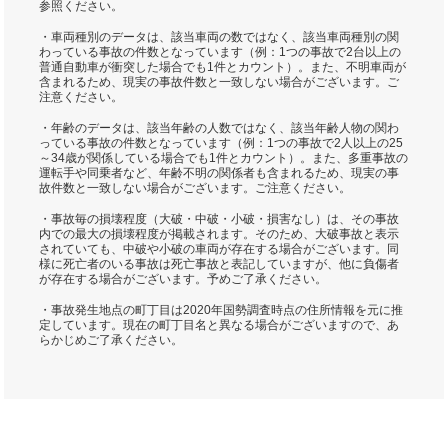
参照ください。
・車両種別のデータは、該当車両の数ではなく、該当車両種別の関
わっている事故の件数となっています（例：1つの事故で2台以上の
普通自動車が衝突した場合でも1件とカウント）。また、不明車両が
含まれるため、現実の事故件数と一致しない場合がございます。ご
注意ください。
・年齢のデータは、該当年齢の人数ではなく、該当年齢人物の関わ
っている事故の件数となっています（例：1つの事故で2人以上の25
～34歳が関係している場合でも1件とカウント）。また、多重事故の
運転手や同乗者など、年齢不明の関係者も含まれるため、現実の事
故件数と一致しない場合がございます。ご注意ください。
・事故毎の損壊程度（大破・中破・小破・損害なし）は、その事故
内での最大の損壊程度が掲載されます。そのため、大破事故と表示
されていても、中破や小破の車両が存在する場合がございます。同
様に死亡者のいる事故は死亡事故と表記していますが、他に負傷者
が存在する場合がございます。予めご了承ください。
・事故発生地点の町丁目は2020年国勢調査時点の住所情報を元に推
定しています。現在の町丁目名と異なる場合がございますので、あ
らかじめご了承ください。