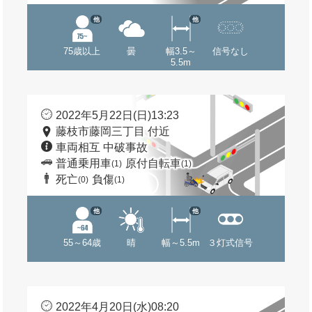
他
他
75歳以上
曇
幅3.5～
信号なし
5.5m
2022年5月22日(日)13:23
藤枝市藤岡三丁目 付近
車両相互 中破事故
普通乗用車
原付自転車
(1)
(1)
死亡
負傷
(0)
(1)
他
他
55～64歳
晴
幅～5.5m
３灯式信号
2022年4月20日(水)08:20