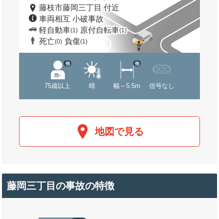
藤枝市藤岡三丁目 付近
車両相互 小破事故
軽自動車
原付自転車
(1)
(1)
死亡
負傷
(0)
(1)
他
他
75歳以上
晴
幅～5.5m
信号なし
地図で見る
藤岡三丁目の事故の特徴