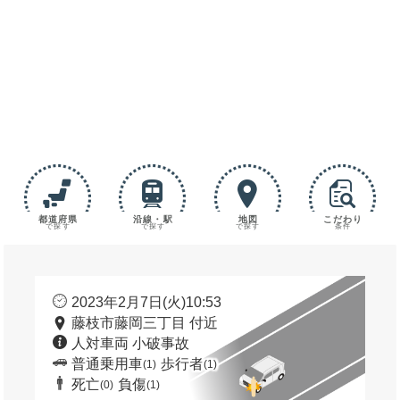
都道府県
沿線・駅
地図
こだわり
で探す
で探す
で探す
条件
2023年2月7日(火)10:53
藤枝市藤岡三丁目 付近
人対車両 小破事故
普通乗用車
歩行者
(1)
(1)
死亡
負傷
(0)
(1)