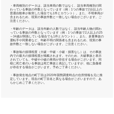
・車両種別のデータは、該当車両の数ではなく、該当車両種別の関
わっている事故の件数となっています（例：1つの事故で2台以上の
普通自動車が衝突した場合でも1件とカウント）。また、不明車両が
含まれるため、現実の事故件数と一致しない場合がございます。ご
注意ください。
・年齢のデータは、該当年齢の人数ではなく、該当年齢人物の関わ
っている事故の件数となっています（例：1つの事故で2人以上の25
～34歳が関係している場合でも1件とカウント）。また、多重事故の
運転手や同乗者など、年齢不明の関係者も含まれるため、現実の事
故件数と一致しない場合がございます。ご注意ください。
・事故毎の損壊程度（大破・中破・小破・損害なし）は、その事故
内での最大の損壊程度が掲載されます。そのため、大破事故と表示
されていても、中破や小破の車両が存在する場合がございます。同
様に死亡者のいる事故は死亡事故と表記していますが、他に負傷者
が存在する場合がございます。予めご了承ください。
・事故発生地点の町丁目は2020年国勢調査時点の住所情報を元に推
定しています。現在の町丁目名と異なる場合がございますので、あ
らかじめご了承ください。