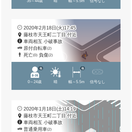
35～44歳
晴
幅～5.5m
信号なし
2020年2月18日(火)17:45
藤枝市天王町二丁目 付近
車両相互 小破事故
原付自転車
(2)
死亡
負傷
(0)
(2)
他
他
0～24歳
晴
幅～5.5m
信号なし
2020年1月18日(土)14:19
藤枝市天王町二丁目 付近
車両相互 小破事故
普通乗用車
(2)