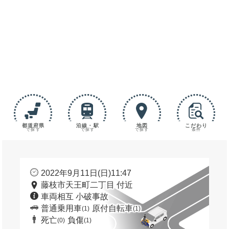
都道府県
沿線・駅
地図
こだわり
で探す
で探す
で探す
条件
2022年9月11日(日)11:47
藤枝市天王町二丁目 付近
車両相互 小破事故
普通乗用車
原付自転車
(1)
(1)
死亡
負傷
(0)
(1)