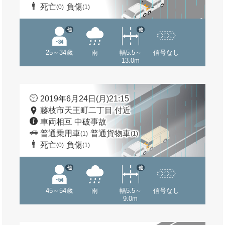
死亡
負傷
(0)
(1)
他
他
25～34歳
雨
幅5.5～
信号なし
13.0m
2019年6月24日(月)21:15
藤枝市天王町二丁目 付近
車両相互 中破事故
普通乗用車
普通貨物車
(1)
(1)
死亡
負傷
(0)
(1)
他
他
45～54歳
雨
幅5.5～
信号なし
9.0m