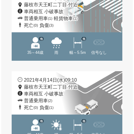
藤枝市天王町二丁目 付近
車両相互 小破事故
普通乗用車
軽貨物車
(1)
(1)
死亡
負傷
(0)
(3)
他
他
35～44歳
雨
幅～5.5m
信号なし
2021年4月14日(水)09:10
藤枝市天王町二丁目 付近
車両相互 小破事故
普通乗用車
(2)
死亡
負傷
(0)
(1)
他
他