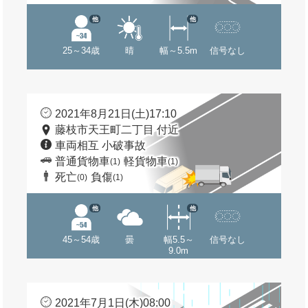
他
他
25～34歳
晴
幅～5.5m
信号なし
2021年8月21日(土)17:10
藤枝市天王町二丁目 付近
車両相互 小破事故
普通貨物車
軽貨物車
(1)
(1)
死亡
負傷
(0)
(1)
他
他
45～54歳
曇
幅5.5～
信号なし
9.0m
2021年7月1日(木)08:00