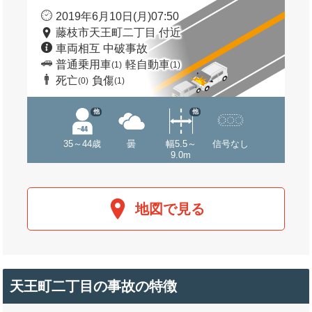
2019年6月10日(月)07:50
藤枝市天王町二丁目 付近
車両相互 中破事故
普通乗用車
軽自動車
(1)
(1)
死亡
負傷
(0)
(1)
他
他
35～44歳
曇
幅5.5～
信号なし
9.0m
地図で見る
天王町二丁目の事故の特徴