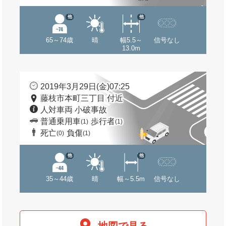
他
他
65～74歳
晴
幅5.5～
信号なし
13.0m
2019年3月29日(金)07:25
藤枝市本町三丁目 付近
人対車両 小破事故
普通乗用車
歩行者
(1)
(1)
死亡
負傷
(0)
(1)
他
他
35～44歳
晴
幅～5.5m
信号なし