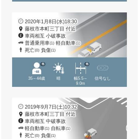
2020年1月8日(水)18:30
藤枝市本町三丁目 付近
車両相互 小破事故
普通乗用車
軽自動車
(1)
(1)
死亡
負傷
(0)
(1)
他
他
35～44歳
晴
幅5.5～
信号なし
9.0m
2019年9月7日(土)10:32
藤枝市本町三丁目 付近
車両相互 中破事故
軽自動車
自転車
(1)
(1)
死亡
負傷
(0)
(1)