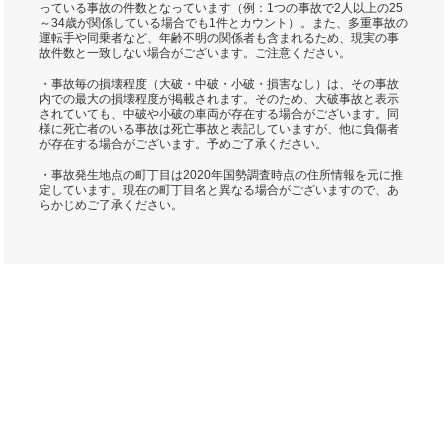
っている事故の件数となっています（例：1つの事故で2人以上の25
～34歳が関係している場合でも1件とカウント）。また、多重事故の
運転手や同乗者など、年齢不明の関係者も含まれるため、現実の事
故件数と一致しない場合がございます。ご注意ください。
・事故毎の損壊程度（大破・中破・小破・損害なし）は、その事故
内での最大の損壊程度が掲載されます。そのため、大破事故と表示
されていても、中破や小破の車両が存在する場合がございます。同
様に死亡者のいる事故は死亡事故と表記していますが、他に負傷者
が存在する場合がございます。予めご了承ください。
・事故発生地点の町丁目は2020年国勢調査時点の住所情報を元に推
定しています。現在の町丁目名と異なる場合がございますので、あ
らかじめご了承ください。