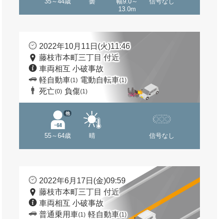
35～44歳
曇
幅9.0～
信号なし
13.0m
2022年10月11日(火)11:46
藤枝市本町三丁目 付近
車両相互 小破事故
軽自動車
電動自転車
(1)
(1)
死亡
負傷
(0)
(1)
他
55～64歳
晴
信号なし
2022年6月17日(金)09:59
藤枝市本町三丁目 付近
車両相互 小破事故
普通乗用車
軽自動車
(1)
(1)