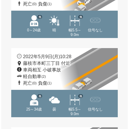
死亡
負傷
(0)
(1)
他
他
0～24歳
晴
幅5.5～
信号なし
9.0m
2022年5月9日(月)10:28
藤枝市本町三丁目 付近
車両相互 小破事故
軽自動車
(2)
死亡
負傷
(0)
(1)
他
他
25～34歳
曇
幅5.5～
信号なし
9.0m