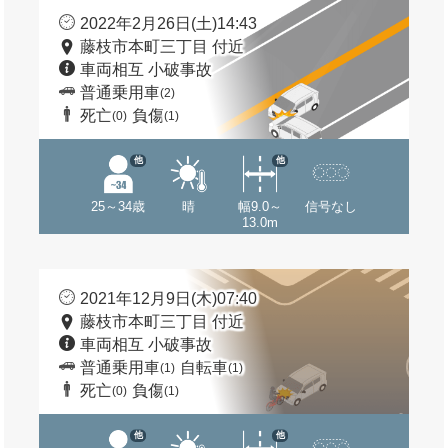
2022年2月26日(土)14:43
藤枝市本町三丁目 付近
車両相互 小破事故
普通乗用車
(2)
死亡
負傷
(0)
(1)
他
他
25～34歳
晴
幅9.0～
信号なし
13.0m
2021年12月9日(木)07:40
藤枝市本町三丁目 付近
車両相互 小破事故
普通乗用車
自転車
(1)
(1)
死亡
負傷
(0)
(1)
他
他