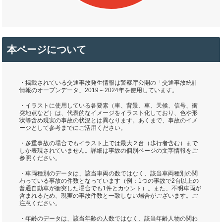
本ページについて
・掲載されている交通事故発生情報は警察庁公開の「交通事故統計
情報のオープンデータ」2019～2024年を使用しています。
・イラストに使用している各要素（車、背景、車、天候、信号、衝
突地点など）は、代表的なイメージをイラスト化しており、色や形
状等含め現実の事故の状況とは異なります。あくまで、事故のイメ
ージとして参考までにご活用ください。
・多重事故の場合でもイラスト上では最大２台（歩行者含む）まで
しか表現されていません。詳細は事故の個別ページの文字情報をご
参照ください。
・車両種別のデータは、該当車両の数ではなく、該当車両種別の関
わっている事故の件数となっています（例：1つの事故で2台以上の
普通自動車が衝突した場合でも1件とカウント）。また、不明車両が
含まれるため、現実の事故件数と一致しない場合がございます。ご
注意ください。
・年齢のデータは、該当年齢の人数ではなく、該当年齢人物の関わ