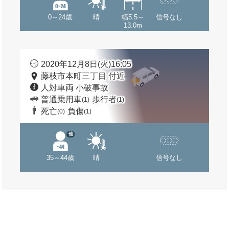
0～24歳
晴
幅5.5～
信号なし
13.0m
2020年12月8日(火)16:05
藤枝市本町三丁目 付近
人対車両 小破事故
普通乗用車
歩行者
(1)
(1)
死亡
負傷
(0)
(1)
他
35～44歳
晴
信号なし