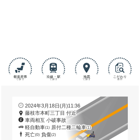
都道府県
沿線・駅
地図
こだわり
で探す
で探す
で探す
条件
2024年3月18日(月)11:36
藤枝市本町三丁目 付近
車両相互 小破事故
軽自動車
原付二種二輪車
(1)
(1)
死亡
負傷
(0)
(2)