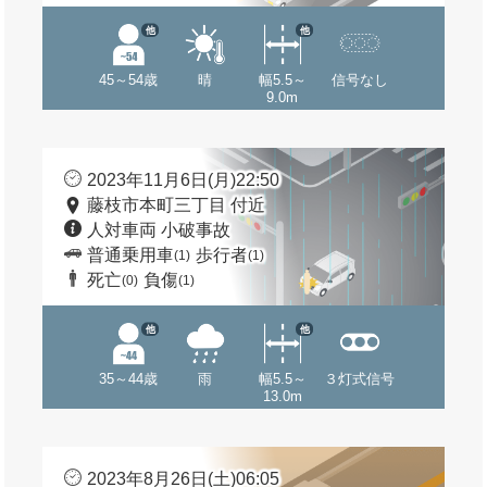
他
他
45～54歳
晴
幅5.5～
信号なし
9.0m
2023年11月6日(月)22:50
藤枝市本町三丁目 付近
人対車両 小破事故
普通乗用車
歩行者
(1)
(1)
死亡
負傷
(0)
(1)
他
他
35～44歳
雨
幅5.5～
３灯式信号
13.0m
2023年8月26日(土)06:05