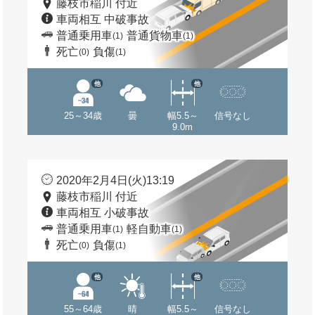
藤枝市稲川 付近
車両相互 中破事故
普通乗用車
普通貨物車
(1)
(1)
死亡
負傷
(0)
(1)
他
他
25～34歳
曇
幅5.5～
信号なし
9.0m
2020年2月4日(火)13:19
藤枝市稲川 付近
車両相互 小破事故
普通乗用車
軽自動車
(1)
(1)
死亡
負傷
(0)
(1)
他
他
55～64歳
晴
幅5.5～
信号なし