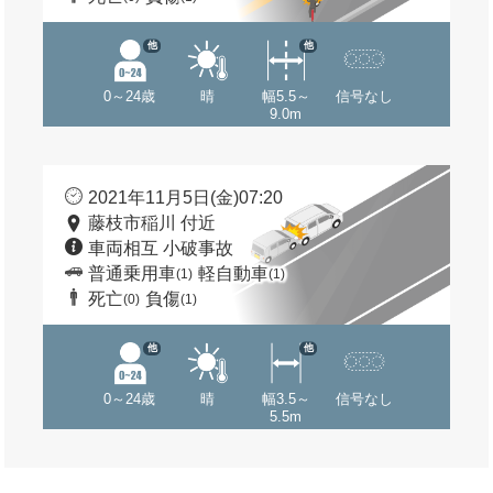
他
他
0～24歳
晴
幅5.5～
信号なし
9.0m
2021年11月5日(金)07:20
藤枝市稲川 付近
車両相互 小破事故
普通乗用車
軽自動車
(1)
(1)
死亡
負傷
(0)
(1)
他
他
0～24歳
晴
幅3.5～
信号なし
5.5m