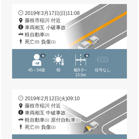
2019年3月17日(日)11:08
藤枝市稲川 付近
車両相互 小破事故
軽自動車
(2)
死亡
負傷
(0)
(1)
他
他
45～54歳
晴
幅9.0～
信号なし
13.0m
2019年2月12日(火)09:10
藤枝市稲川 付近
車両相互 中破事故
軽自動車
原付自転車
(1)
(1)
死亡
負傷
(0)
(1)