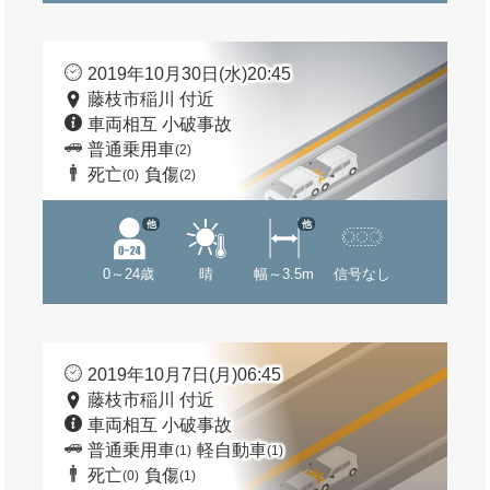
2019年10月30日(水)20:45
藤枝市稲川 付近
車両相互 小破事故
普通乗用車
(2)
死亡
負傷
(0)
(2)
他
他
0～24歳
晴
幅～3.5m
信号なし
2019年10月7日(月)06:45
藤枝市稲川 付近
車両相互 小破事故
普通乗用車
軽自動車
(1)
(1)
死亡
負傷
(0)
(1)