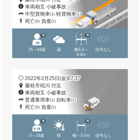
車両相互 小破事故
中型貨物車
軽貨物車
(1)
(1)
死亡
負傷
(0)
(1)
他
他
35～44歳
曇
幅5.5～
信号なし
9.0m
2022年2月25日(金)07:37
藤枝市稲川 付近
車両相互 小破事故
普通乗用車
自転車
(1)
(1)
死亡
負傷
(0)
(1)
他
他
0～24歳
晴
幅～5.5m
信号なし