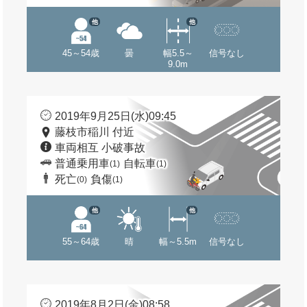
他
他
45～54歳
曇
幅5.5～
信号なし
9.0m
2019年9月25日(水)09:45
藤枝市稲川 付近
車両相互 小破事故
普通乗用車
自転車
(1)
(1)
死亡
負傷
(0)
(1)
他
他
55～64歳
晴
幅～5.5m
信号なし
2019年8月2日(金)08:58