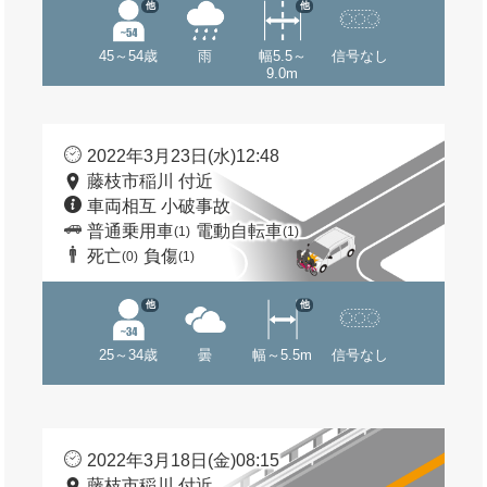
他
他
45～54歳
雨
幅5.5～
信号なし
9.0m
2022年3月23日(水)12:48
藤枝市稲川 付近
車両相互 小破事故
普通乗用車
電動自転車
(1)
(1)
死亡
負傷
(0)
(1)
他
他
25～34歳
曇
幅～5.5m
信号なし
2022年3月18日(金)08:15
藤枝市稲川 付近