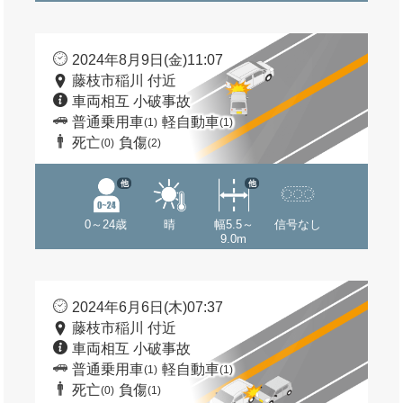
2024年8月9日(金)11:07
藤枝市稲川 付近
車両相互 小破事故
普通乗用車
軽自動車
(1)
(1)
死亡
負傷
(0)
(2)
他
他
0～24歳
晴
幅5.5～
信号なし
9.0m
2024年6月6日(木)07:37
藤枝市稲川 付近
車両相互 小破事故
普通乗用車
軽自動車
(1)
(1)
死亡
負傷
(0)
(1)