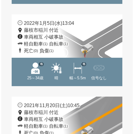
2022年1月5日(水)13:04
藤枝市稲川 付近
車両相互 小破事故
軽自動車
自転車
(1)
(1)
死亡
負傷
(0)
(1)
他
他
25～34歳
晴
幅～5.5m
信号なし
2021年11月20日(土)10:45
藤枝市稲川 付近
車両相互 小破事故
軽自動車
自転車
(1)
(1)
死亡
負傷
(0)
(1)