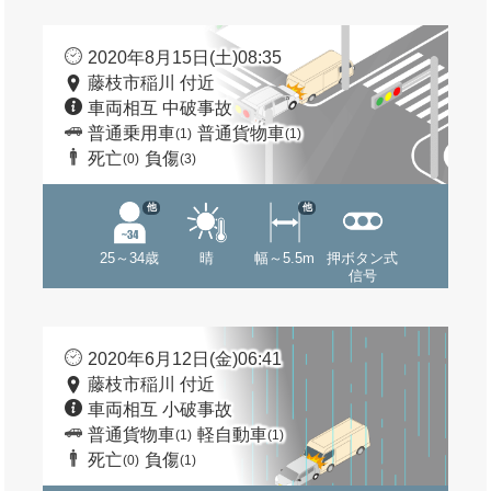
2020年8月15日(土)08:35
藤枝市稲川 付近
車両相互 中破事故
普通乗用車
普通貨物車
(1)
(1)
死亡
負傷
(0)
(3)
他
他
25～34歳
晴
幅～5.5m
押ボタン式
信号
2020年6月12日(金)06:41
藤枝市稲川 付近
車両相互 小破事故
普通貨物車
軽自動車
(1)
(1)
死亡
負傷
(0)
(1)