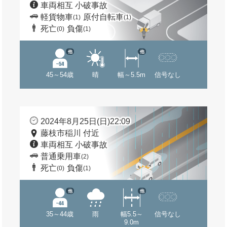
車両相互 小破事故
軽貨物車
原付自転車
(1)
(1)
死亡
負傷
(0)
(1)
他
他
45～54歳
晴
幅～5.5m
信号なし
2024年8月25日(日)22:09
藤枝市稲川 付近
車両相互 小破事故
普通乗用車
(2)
死亡
負傷
(0)
(1)
他
他
35～44歳
雨
幅5.5～
信号なし
9.0m