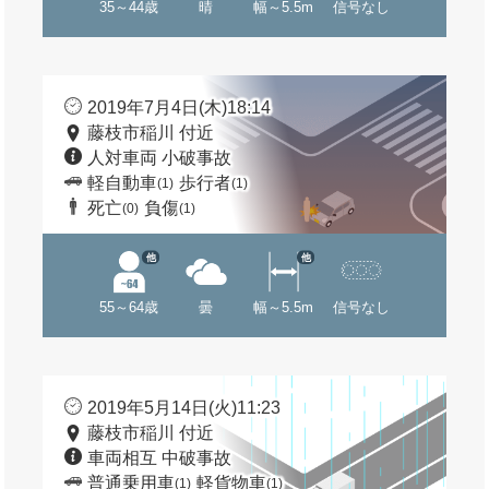
35～44歳
晴
幅～5.5m
信号なし
2019年7月4日(木)18:14
藤枝市稲川 付近
人対車両 小破事故
軽自動車
歩行者
(1)
(1)
死亡
負傷
(0)
(1)
他
他
55～64歳
曇
幅～5.5m
信号なし
2019年5月14日(火)11:23
藤枝市稲川 付近
車両相互 中破事故
普通乗用車
軽貨物車
(1)
(1)