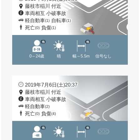
藤枝市稲川 付近
車両相互 小破事故
軽自動車
自転車
(1)
(1)
死亡
負傷
(0)
(1)
他
他
0～24歳
晴
幅～5.5m
信号なし
2019年7月6日(土)20:37
藤枝市稲川 付近
車両相互 小破事故
軽自動車
(2)
死亡
負傷
(0)
(4)
他
他