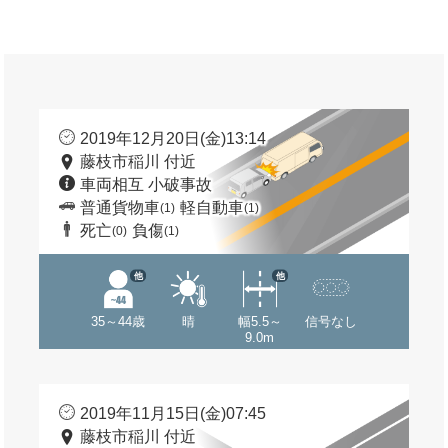
2019年12月20日(金)13:14
藤枝市稲川 付近
車両相互 小破事故
普通貨物車
軽自動車
(1)
(1)
死亡
負傷
(0)
(1)
他
他
35～44歳
晴
幅5.5～
信号なし
9.0m
2019年11月15日(金)07:45
藤枝市稲川 付近