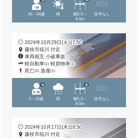
45～54歳
晴
幅5.5～
信号なし
9.0m
2024年10月29日(火)17:50
藤枝市稲川 付近
車両相互 小破事故
軽自動車
軽貨物車
(1)
(1)
死亡
負傷
(0)
(1)
他
他
0～24歳
雨
幅5.5～
信号なし
9.0m
2024年10月17日(木)18:50
藤枝市稲川 付近