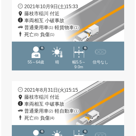
2021年10月9日(土)15:33
藤枝市稲川 付近
車両相互 小破事故
普通乗用車
軽貨物車
(1)
(1)
死亡
負傷
(0)
(1)
他
他
55～64歳
晴
幅5.5～
信号なし
9.0m
2021年8月31日(火)15:15
藤枝市稲川 付近
車両相互 中破事故
普通乗用車
軽自動車
(2)
(1)
死亡
負傷
(0)
(4)
他
他