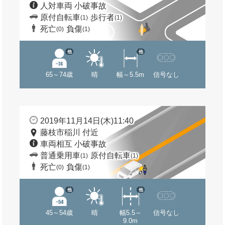
人対車両 小破事故
原付自転車
歩行者
(1)
(1)
死亡
負傷
(0)
(1)
他
他
65～74歳
晴
幅～5.5m
信号なし
2019年11月14日(木)11:40
藤枝市稲川 付近
車両相互 小破事故
普通乗用車
原付自転車
(1)
(1)
死亡
負傷
(0)
(1)
他
他
45～54歳
晴
幅5.5～
信号なし
9.0m