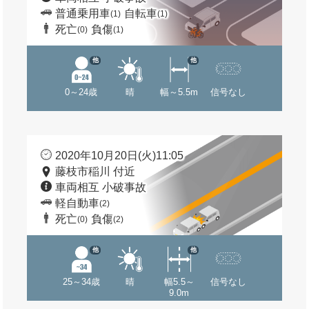
普通乗用車
自転車
(1)
(1)
死亡
負傷
(0)
(1)
他
他
0～24歳
晴
幅～5.5m
信号なし
2020年10月20日(火)11:05
藤枝市稲川 付近
車両相互 小破事故
軽自動車
(2)
死亡
負傷
(0)
(2)
他
他
25～34歳
晴
幅5.5～
信号なし
9.0m