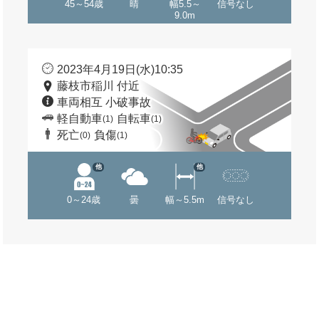
45～54歳
晴
幅5.5～
信号なし
9.0m
2023年4月19日(水)10:35
藤枝市稲川 付近
車両相互 小破事故
軽自動車
自転車
(1)
(1)
死亡
負傷
(0)
(1)
他
他
0～24歳
曇
幅～5.5m
信号なし