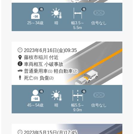
他
他
25～34歳
晴
幅3.5～
信号なし
5.5m
2023年6月16日(金)09:35
藤枝市稲川 付近
車両相互 小破事故
普通乗用車
軽自動車
(1)
(2)
死亡
負傷
(0)
(2)
他
他
45～54歳
晴
幅5.5～
信号なし
9.0m
2023年5月15日(月)17:45