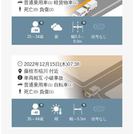
普通乗用車
軽貨物車
(1)
(1)
死亡
負傷
(0)
(2)
他
他
25～34歳
曇
幅5.5～
信号なし
9.0m
2022年12月15日(木)07:38
藤枝市稲川 付近
車両相互 小破事故
普通乗用車
自転車
(1)
(1)
死亡
負傷
(0)
(1)
他
他
35～44歳
晴
幅～5.5m
信号なし