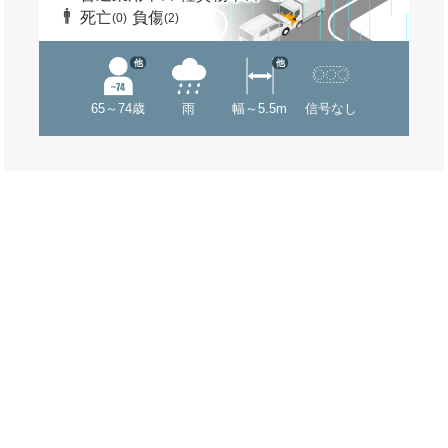
死亡
負傷
(0)
(2)
他
他
65～74歳
雨
幅～5.5m
信号なし