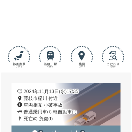
都道府県
沿線・駅
地図
こだわり
で探す
で探す
で探す
条件
2024年11月13日(水)17:35
藤枝市稲川 付近
車両相互 小破事故
普通乗用車
軽自動車
(1)
(1)
死亡
負傷
(0)
(1)
他
他