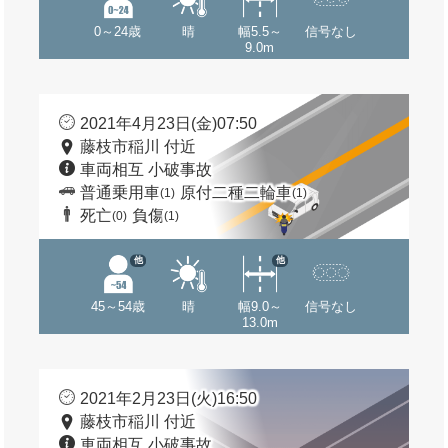
0～24歳
晴
幅5.5～
信号なし
9.0m
2021年4月23日(金)07:50
藤枝市稲川 付近
車両相互 小破事故
普通乗用車
原付二種二輪車
(1)
(1)
死亡
負傷
(0)
(1)
他
他
45～54歳
晴
幅9.0～
信号なし
13.0m
2021年2月23日(火)16:50
藤枝市稲川 付近
車両相互 小破事故