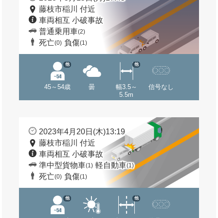
藤枝市稲川 付近
車両相互 小破事故
普通乗用車
(2)
死亡
負傷
(0)
(1)
他
他
45～54歳
曇
幅3.5～
信号なし
5.5m
2023年4月20日(木)13:19
藤枝市稲川 付近
車両相互 小破事故
準中型貨物車
軽自動車
(1)
(1)
死亡
負傷
(0)
(1)
他
他