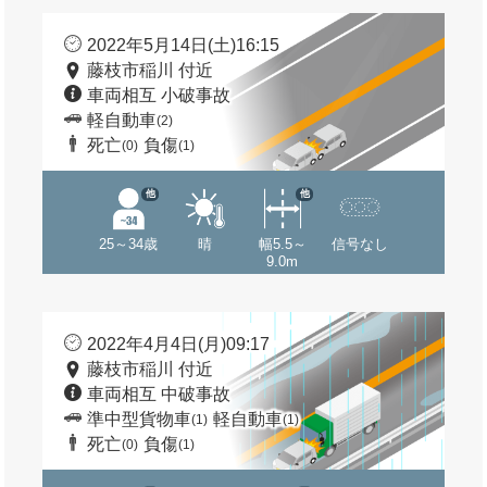
2022年5月14日(土)16:15
藤枝市稲川 付近
車両相互 小破事故
軽自動車
(2)
死亡
負傷
(0)
(1)
他
他
25～34歳
晴
幅5.5～
信号なし
9.0m
2022年4月4日(月)09:17
藤枝市稲川 付近
車両相互 中破事故
準中型貨物車
軽自動車
(1)
(1)
死亡
負傷
(0)
(1)