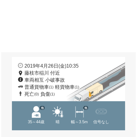
2019年4月26日(金)10:35
藤枝市稲川 付近
車両相互 小破事故
普通貨物車
軽貨物車
(1)
(1)
死亡
負傷
(0)
(1)
他
他
35～44歳
晴
幅～3.5m
信号なし