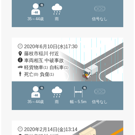
他
35～44歳
雨
信号なし
2020年6月10日(水)17:30
藤枝市稲川 付近
車両相互 中破事故
軽貨物車
自転車
(1)
(1)
死亡
負傷
(0)
(1)
他
他
35～44歳
雨
幅～5.5m
信号なし
2020年2月14日(金)13:14