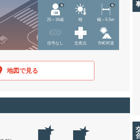
他
他
25～34歳
晴
幅～5.5m
信号なし
交差点
市町村道
地図で見る