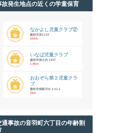
事故発生地点の近くの学童保育
なかよし児童クラブ②
藤枝市原1133
444m
いなば児童クラブ
藤枝市堀之内 2337
1.8km
おおぞら第２児童クラ
ブ
藤枝市南駿河台 2-11-1
2km
交通事故の音羽町六丁目の年齢割
合