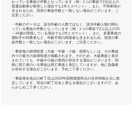
わっている事故の件数となっています（例：1つの事故で2台以上の
普通自動車が衝突した場合でも1件とカウント）。また、不明車両が
含まれるため、現実の事故件数と一致しない場合がございます。ご
注意ください。
・年齢のデータは、該当年齢の人数ではなく、該当年齢人物の関わ
っている事故の件数となっています（例：1つの事故で2人以上の25
～34歳が関係している場合でも1件とカウント）。また、多重事故の
運転手や同乗者など、年齢不明の関係者も含まれるため、現実の事
故件数と一致しない場合がございます。ご注意ください。
・事故毎の損壊程度（大破・中破・小破・損害なし）は、その事故
内での最大の損壊程度が掲載されます。そのため、大破事故と表示
されていても、中破や小破の車両が存在する場合がございます。同
様に死亡者のいる事故は死亡事故と表記していますが、他に負傷者
が存在する場合がございます。予めご了承ください。
・事故発生地点の町丁目は2020年国勢調査時点の住所情報を元に推
定しています。現在の町丁目名と異なる場合がございますので、あ
らかじめご了承ください。