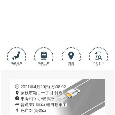
都道府県
沿線・駅
地図
こだわり
で探す
で探す
で探す
条件
2021年4月20日(火)08:02
藤枝市瀬古一丁目 付近
車両相互 小破事故
普通乗用車
軽自動車
(1)
(1)
死亡
負傷
(0)
(1)