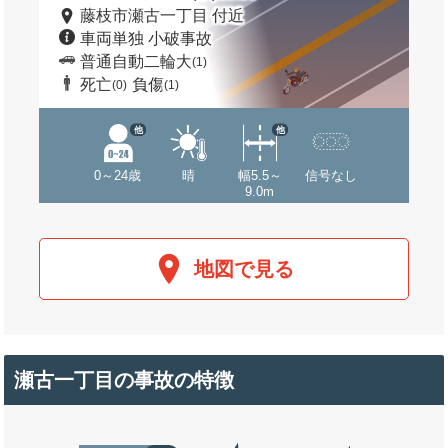
藤枝市瀬古一丁目 付近
車両単独 小破事故
普通自動二輪大
(1)
死亡
負傷
(0)
(1)
他
他
0～24歳
晴
幅5.5～
信号なし
9.0m
地図で見る
瀬古一丁目の事故の特徴