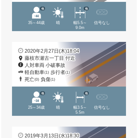
他
他
35～44歳
晴
幅5.5～
信号なし
9.0m
2020年2月27日(木)18:04
藤枝市瀬古一丁目 付近
人対車両 小破事故
軽自動車
歩行者
(1)
(1)
死亡
負傷
(0)
(1)
他
他
25～34歳
晴
幅3.5～
信号なし
5.5m
2019年3月13日(水)18:30