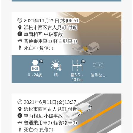
2021年11月25日(木)06:51
浜松市西区古人見町 付近
車両相互 中破事故
普通乗用車
軽自動車
(1)
(1)
死亡
負傷
(0)
(1)
他
他
0～24歳
晴
幅5.5～
信号なし
13.0m
2021年6月11日(金)13:37
浜松市西区古人見町 付近
車両相互 小破事故
普通乗用車
軽貨物車
(1)
(1)
死亡
負傷
(0)
(1)