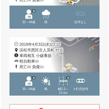
(0)
(1)
他
35～44歳
雨
信号なし
2019年4月3日(水)23:10
浜松市西区古人見町 付近
車両相互 小破事故
軽自動車
(2)
死亡
負傷
(0)
(1)
他
他
35～44歳
晴
幅5.5～
３灯式信号
13.0m