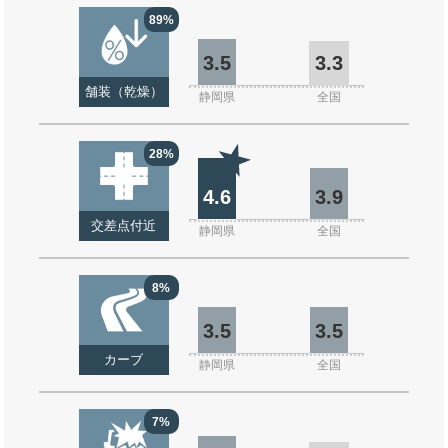
89%
3.5
3.3
舗装（乾燥）
静岡県
全国
28%
4.6
3.9
交差点付近
静岡県
全国
8%
3.5
3.5
カーブ
静岡県
全国
7%