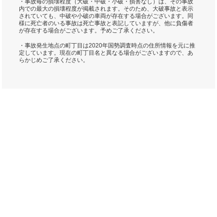
・事故毎の損壊程度（大破・中破・小破・損害なし）は、その事故
内での最大の損壊程度が掲載されます。そのため、大破事故と表示
されていても、中破や小破の車両が存在する場合がございます。同
様に死亡者のいる事故は死亡事故と表記していますが、他に負傷者
が存在する場合がございます。予めご了承ください。
・事故発生地点の町丁目は2020年国勢調査時点の住所情報を元に推
定しています。現在の町丁目名と異なる場合がございますので、あ
らかじめご了承ください。