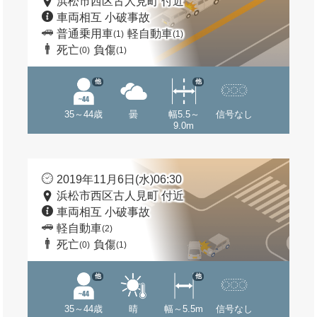
浜松市西区古人見町 付近
車両相互 小破事故
普通乗用車
軽自動車
(1)
(1)
死亡
負傷
(0)
(1)
他
他
35～44歳
曇
幅5.5～
信号なし
9.0m
2019年11月6日(水)06:30
浜松市西区古人見町 付近
車両相互 小破事故
軽自動車
(2)
死亡
負傷
(0)
(1)
他
他
35～44歳
晴
幅～5.5m
信号なし