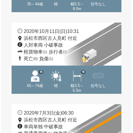
35～44歳
晴
幅5.5～
信号なし
9.0m
2020年10月11日(日)10:31
浜松市西区古人見町 付近
人対車両 小破事故
軽貨物車
歩行者
(1)
(1)
死亡
負傷
(0)
(1)
他
他
65～74歳
晴
幅3.5～
信号なし
5.5m
2020年7月3日(金)06:30
浜松市西区古人見町 付近
車両単独 中破事故