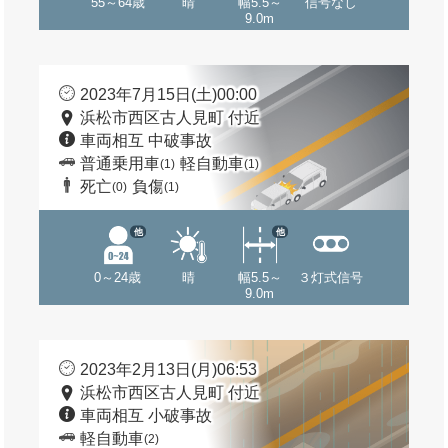
55～64歳
晴
幅5.5～
信号なし
9.0m
2023年7月15日(土)00:00
浜松市西区古人見町 付近
車両相互 中破事故
普通乗用車
軽自動車
(1)
(1)
死亡
負傷
(0)
(1)
他
他
0～24歳
晴
幅5.5～
３灯式信号
9.0m
2023年2月13日(月)06:53
浜松市西区古人見町 付近
車両相互 小破事故
軽自動車
(2)