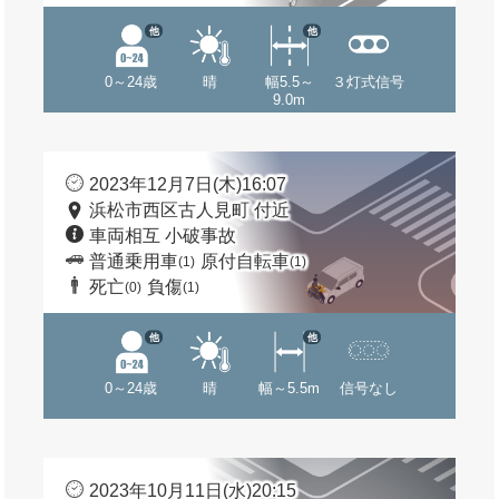
他
他
0～24歳
晴
幅5.5～
３灯式信号
9.0m
2023年12月7日(木)16:07
浜松市西区古人見町 付近
車両相互 小破事故
普通乗用車
原付自転車
(1)
(1)
死亡
負傷
(0)
(1)
他
他
0～24歳
晴
幅～5.5m
信号なし
2023年10月11日(水)20:15