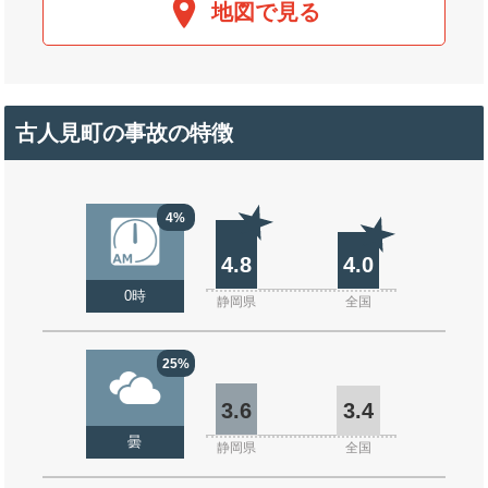
地図で見る
古人見町の事故の特徴
4%
4.8
4.0
0時
静岡県
全国
25%
3.6
3.4
曇
静岡県
全国