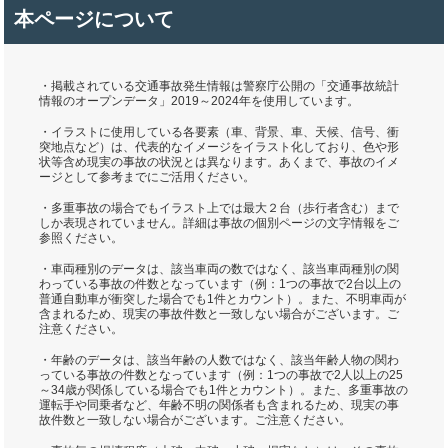
本ページについて
・掲載されている交通事故発生情報は警察庁公開の「交通事故統計
情報のオープンデータ」2019～2024年を使用しています。
・イラストに使用している各要素（車、背景、車、天候、信号、衝
突地点など）は、代表的なイメージをイラスト化しており、色や形
状等含め現実の事故の状況とは異なります。あくまで、事故のイメ
ージとして参考までにご活用ください。
・多重事故の場合でもイラスト上では最大２台（歩行者含む）まで
しか表現されていません。詳細は事故の個別ページの文字情報をご
参照ください。
・車両種別のデータは、該当車両の数ではなく、該当車両種別の関
わっている事故の件数となっています（例：1つの事故で2台以上の
普通自動車が衝突した場合でも1件とカウント）。また、不明車両が
含まれるため、現実の事故件数と一致しない場合がございます。ご
注意ください。
・年齢のデータは、該当年齢の人数ではなく、該当年齢人物の関わ
っている事故の件数となっています（例：1つの事故で2人以上の25
～34歳が関係している場合でも1件とカウント）。また、多重事故の
運転手や同乗者など、年齢不明の関係者も含まれるため、現実の事
故件数と一致しない場合がございます。ご注意ください。