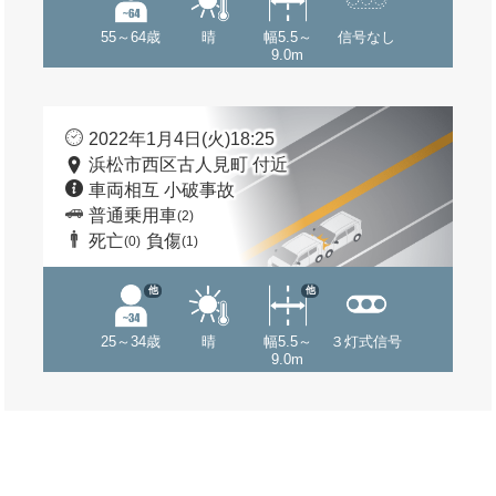
55～64歳
晴
幅5.5～
信号なし
9.0m
2022年1月4日(火)18:25
浜松市西区古人見町 付近
車両相互 小破事故
普通乗用車
(2)
死亡
負傷
(0)
(1)
他
他
25～34歳
晴
幅5.5～
３灯式信号
9.0m