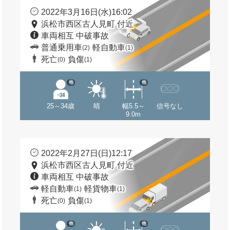
2022年3月16日(水)16:02
浜松市西区古人見町 付近
車両相互 中破事故
普通乗用車
軽自動車
(2)
(1)
死亡
負傷
(0)
(1)
他
他
25～34歳
晴
幅5.5～
信号なし
9.0m
2022年2月27日(日)12:17
浜松市西区古人見町 付近
車両相互 中破事故
軽自動車
軽貨物車
(1)
(1)
死亡
負傷
(0)
(1)
他
他