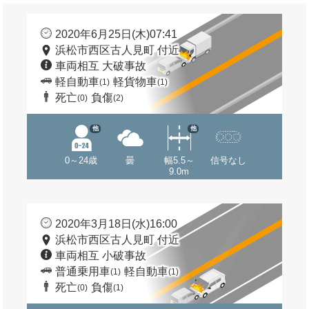
2020年6月25日(木)07:41
浜松市西区古人見町 付近
車両相互 大破事故
軽自動車
軽貨物車
(1)
(1)
死亡
負傷
(0)
(2)
他
他
0～24歳
曇
幅5.5～
信号なし
9.0m
2020年3月18日(水)16:00
浜松市西区古人見町 付近
車両相互 小破事故
普通乗用車
軽自動車
(1)
(1)
死亡
負傷
(0)
(1)