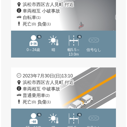
浜松市西区古人見町 付近
車両相互 小破事故
自転車
(1)
死亡
負傷
(0)
(1)
他
他
0～24歳
晴
幅5.5～
信号なし
13.0m
2023年7月30日(日)13:10
浜松市西区古人見町 付近
車両相互 中破事故
普通乗用車
(2)
死亡
負傷
(0)
(1)
他
他