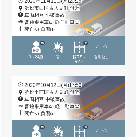
2020年11月11日(水)20:25
浜松市西区古人見町 付近
車両相互 小破事故
普通乗用車
軽自動車
(1)
(1)
死亡
負傷
(0)
(1)
他
他
0～24歳
晴
幅5.5～
信号なし
9.0m
2020年10月12日(月)17:50
浜松市西区古人見町 付近
車両相互 中破事故
普通乗用車
軽自動車
(1)
(1)
死亡
負傷
(0)
(2)
他
他