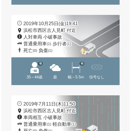
2019年10月25日(金)19:41
浜松市西区古人見町 付近
人対車両 小破事故
普通乗用車
歩行者
(1)
(1)
死亡
負傷
(0)
(1)
他
他
35～44歳
曇
幅～5.5m
信号なし
2019年7月11日(木)11:50
浜松市西区古人見町 付近
車両相互 小破事故
普通乗用車
軽自動車
(1)
(1)
死亡
負傷