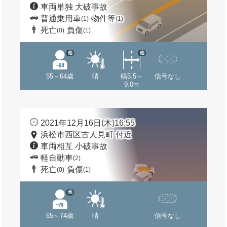
車両単独 大破事故
普通乗用車
物件等
(1)
(1)
死亡
負傷
(0)
(1)
他
他
55～64歳
晴
幅5.5～
信号なし
9.0m
2021年12月16日(木)16:55
浜松市西区古人見町 付近
車両相互 小破事故
軽自動車
(2)
死亡
負傷
(0)
(1)
他
65～74歳
晴
信号なし