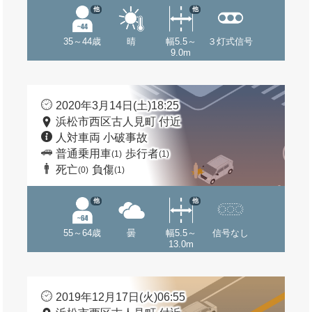
他
他
35～44歳
晴
幅5.5～
３灯式信号
9.0m
2020年3月14日(土)18:25
浜松市西区古人見町 付近
人対車両 小破事故
普通乗用車
歩行者
(1)
(1)
死亡
負傷
(0)
(1)
他
他
55～64歳
曇
幅5.5～
信号なし
13.0m
2019年12月17日(火)06:55