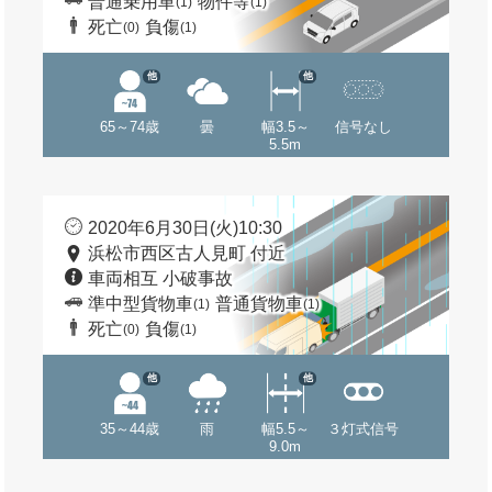
普通乗用車
物件等
(1)
(1)
死亡
負傷
(0)
(1)
他
他
65～74歳
曇
幅3.5～
信号なし
5.5m
2020年6月30日(火)10:30
浜松市西区古人見町 付近
車両相互 小破事故
準中型貨物車
普通貨物車
(1)
(1)
死亡
負傷
(0)
(1)
他
他
35～44歳
雨
幅5.5～
３灯式信号
9.0m