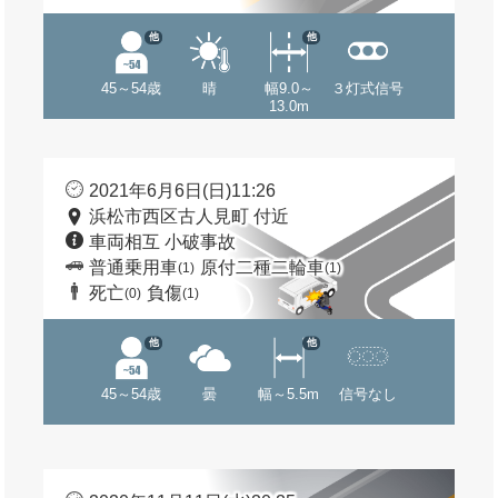
他
他
45～54歳
晴
幅9.0～
３灯式信号
13.0m
2021年6月6日(日)11:26
浜松市西区古人見町 付近
車両相互 小破事故
普通乗用車
原付二種二輪車
(1)
(1)
死亡
負傷
(0)
(1)
他
他
45～54歳
曇
幅～5.5m
信号なし