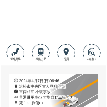
都道府県
沿線・駅
地図
こだわり
で探す
で探す
で探す
条件
2024年4月7日(日)06:46
浜松市中央区古人見町 付近
車両相互 小破事故
普通乗用車
大型自動二輪大
(1)
(1)
死亡
負傷
(0)
(1)