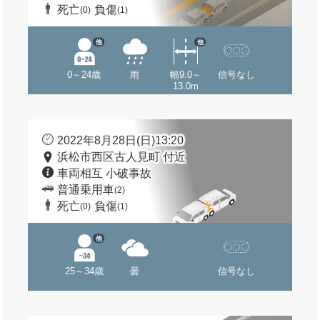
死亡
負傷
(0)
(1)
他
他
0～24歳
雨
幅9.0～
信号なし
13.0m
2022年8月28日(日)13:20
浜松市西区古人見町 付近
車両相互 小破事故
普通乗用車
(2)
死亡
負傷
(0)
(1)
他
25～34歳
曇
信号なし