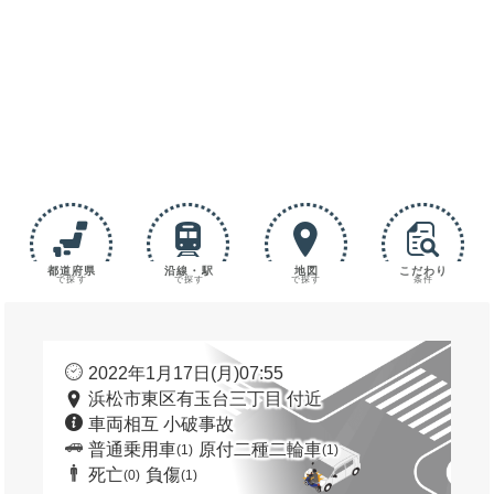
都道府県
沿線・駅
地図
こだわり
で探す
で探す
で探す
条件
2022年1月17日(月)07:55
浜松市東区有玉台三丁目 付近
車両相互 小破事故
普通乗用車
原付二種二輪車
(1)
(1)
死亡
負傷
(0)
(1)