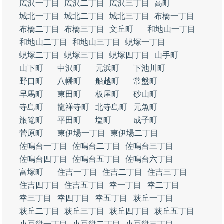
広沢一丁目
広沢二丁目
広沢三丁目
高町
城北一丁目
城北二丁目
城北三丁目
布橋一丁目
布橋二丁目
布橋三丁目
文丘町
和地山一丁目
和地山二丁目
和地山三丁目
蜆塚一丁目
蜆塚二丁目
蜆塚三丁目
蜆塚四丁目
山手町
山下町
中沢町
元浜町
下池川町
野口町
八幡町
船越町
常盤町
早馬町
東田町
板屋町
砂山町
寺島町
龍禅寺町
北寺島町
元魚町
旅篭町
平田町
塩町
成子町
菅原町
東伊場一丁目
東伊場二丁目
佐鳴台一丁目
佐鳴台二丁目
佐鳴台三丁目
佐鳴台四丁目
佐鳴台五丁目
佐鳴台六丁目
富塚町
住吉一丁目
住吉二丁目
住吉三丁目
住吉四丁目
住吉五丁目
幸一丁目
幸二丁目
幸三丁目
幸四丁目
幸五丁目
萩丘一丁目
萩丘二丁目
萩丘三丁目
萩丘四丁目
萩丘五丁目