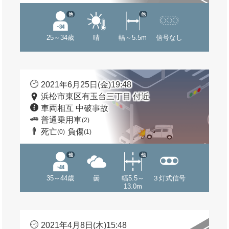
他
他
25～34歳
晴
幅～5.5m
信号なし
2021年6月25日(金)19:48
浜松市東区有玉台三丁目 付近
車両相互 中破事故
普通乗用車
(2)
死亡
負傷
(0)
(1)
他
他
35～44歳
曇
幅5.5～
３灯式信号
13.0m
2021年4月8日(木)15:48