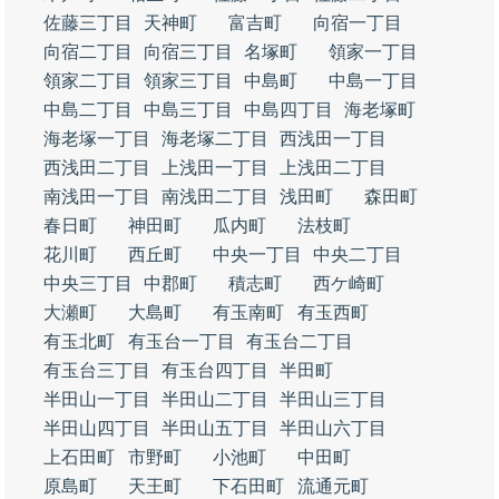
佐藤三丁目
天神町
富吉町
向宿一丁目
向宿二丁目
向宿三丁目
名塚町
領家一丁目
領家二丁目
領家三丁目
中島町
中島一丁目
中島二丁目
中島三丁目
中島四丁目
海老塚町
海老塚一丁目
海老塚二丁目
西浅田一丁目
西浅田二丁目
上浅田一丁目
上浅田二丁目
南浅田一丁目
南浅田二丁目
浅田町
森田町
春日町
神田町
瓜内町
法枝町
花川町
西丘町
中央一丁目
中央二丁目
中央三丁目
中郡町
積志町
西ケ崎町
大瀬町
大島町
有玉南町
有玉西町
有玉北町
有玉台一丁目
有玉台二丁目
有玉台三丁目
有玉台四丁目
半田町
半田山一丁目
半田山二丁目
半田山三丁目
半田山四丁目
半田山五丁目
半田山六丁目
上石田町
市野町
小池町
中田町
原島町
天王町
下石田町
流通元町