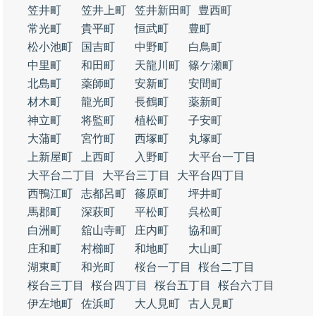
笠井町
笠井上町
笠井新田町
豊西町
常光町
貴平町
恒武町
豊町
松小池町
国吉町
中野町
白鳥町
中里町
和田町
天龍川町
篠ケ瀬町
北島町
薬師町
安新町
安間町
材木町
龍光町
長鶴町
薬新町
神立町
将監町
植松町
子安町
大蒲町
宮竹町
西塚町
丸塚町
上新屋町
上西町
入野町
大平台一丁目
大平台二丁目
大平台三丁目
大平台四丁目
西鴨江町
志都呂町
篠原町
坪井町
馬郡町
深萩町
平松町
呉松町
白洲町
舘山寺町
庄内町
協和町
庄和町
村櫛町
和地町
大山町
湖東町
和光町
桜台一丁目
桜台二丁目
桜台三丁目
桜台四丁目
桜台五丁目
桜台六丁目
伊左地町
佐浜町
大人見町
古人見町