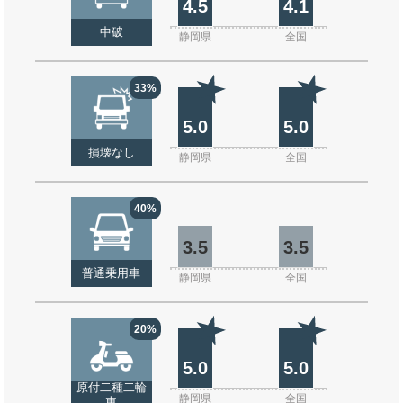
4.5
4.1
中破
静岡県
全国
33%
5.0
5.0
損壊なし
静岡県
全国
40%
3.5
3.5
普通乗用車
静岡県
全国
20%
5.0
5.0
原付二種二輪
静岡県
全国
車