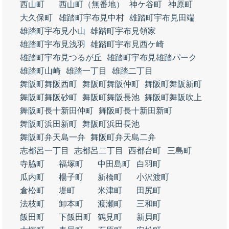
西山町
西山町（無番地）
神ケ谷町
神原町
大久保町
雄踏町宇布見中村
雄踏町宇布見田端
雄踏町宇布見小山
雄踏町宇布見領家
雄踏町宇布見浅羽
雄踏町宇布見西ケ崎
雄踏町宇布見つるが丘
雄踏町宇布見雄踏パーク
雄踏町山崎
雄踏一丁目
雄踏二丁目
舞阪町舞阪西町
舞阪町舞阪仲町
舞阪町舞阪新町
舞阪町舞阪砂町
舞阪町舞阪長池
舞阪町舞阪吹上
舞阪町長十新田仲町
舞阪町長十新田新町
舞阪町浜田新町
舞阪町浜田長池
舞阪町弁天島一弁
舞阪町弁天島二弁
志都呂一丁目
志都呂二丁目
西都台町
三島町
寺脇町
福塚町
中田島町
白羽町
瓜内町
楊子町
新橋町
小沢渡町
倉松町
堤町
米津町
田尻町
法枝町
卸本町
渡瀬町
三和町
飯田町
下飯田町
鶴見町
新貝町