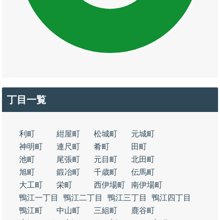
丁目一覧
利町
紺屋町
松城町
元城町
神明町
連尺町
肴町
田町
池町
尾張町
元目町
北田町
旭町
鍛冶町
千歳町
伝馬町
大工町
栄町
西伊場町
南伊場町
鴨江一丁目
鴨江二丁目
鴨江三丁目
鴨江四丁目
鴨江町
中山町
三組町
鹿谷町