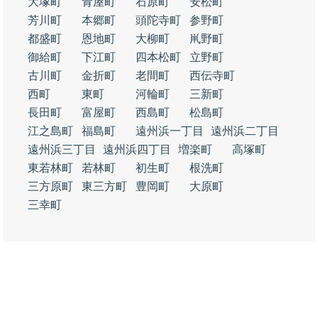
大塚町
青屋町
石原町
安松町
芳川町
本郷町
頭陀寺町
参野町
都盛町
恩地町
大柳町
鼡野町
御給町
下江町
四本松町
立野町
古川町
金折町
老間町
西伝寺町
西町
東町
河輪町
三新町
長田町
富屋町
西島町
松島町
江之島町
福島町
遠州浜一丁目
遠州浜二丁目
遠州浜三丁目
遠州浜四丁目
増楽町
高塚町
東若林町
若林町
初生町
根洗町
三方原町
東三方町
豊岡町
大原町
三幸町