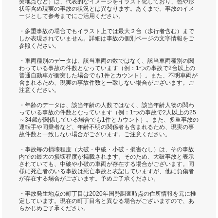
突地点など）は、代表的なイメージをイラスト化しており、色や形
状等含め現実の事故の状況とは異なります。あくまで、事故のイメ
ージとして参考までにご活用ください。
・多重事故の場合でもイラスト上では最大２台（歩行者含む）まで
しか表現されていません。詳細は事故の個別ページの文字情報をご
参照ください。
・車両種別のデータは、該当車両の数ではなく、該当車両種別の関
わっている事故の件数となっています（例：1つの事故で2台以上の
普通自動車が衝突した場合でも1件とカウント）。また、不明車両が
含まれるため、現実の事故件数と一致しない場合がございます。ご
注意ください。
・年齢のデータは、該当年齢の人数ではなく、該当年齢人物の関わ
っている事故の件数となっています（例：1つの事故で2人以上の25
～34歳が関係している場合でも1件とカウント）。また、多重事故の
運転手や同乗者など、年齢不明の関係者も含まれるため、現実の事
故件数と一致しない場合がございます。ご注意ください。
・事故毎の損壊程度（大破・中破・小破・損害なし）は、その事故
内での最大の損壊程度が掲載されます。そのため、大破事故と表示
されていても、中破や小破の車両が存在する場合がございます。同
様に死亡者のいる事故は死亡事故と表記していますが、他に負傷者
が存在する場合がございます。予めご了承ください。
・事故発生地点の町丁目は2020年国勢調査時点の住所情報を元に推
定しています。現在の町丁目名と異なる場合がございますので、あ
らかじめご了承ください。