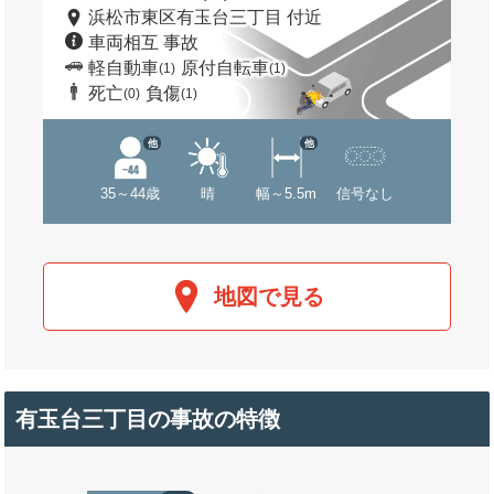
浜松市東区有玉台三丁目 付近
車両相互 事故
軽自動車
原付自転車
(1)
(1)
死亡
負傷
(0)
(1)
他
他
35～44歳
晴
幅～5.5m
信号なし
地図で見る
有玉台三丁目の事故の特徴