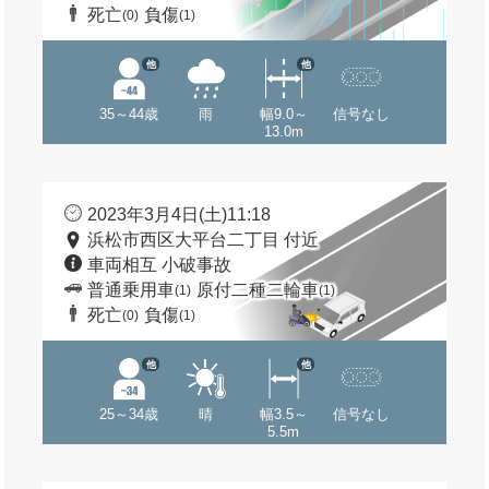
死亡
負傷
(0)
(1)
他
他
35～44歳
雨
幅9.0～
信号なし
13.0m
2023年3月4日(土)11:18
浜松市西区大平台二丁目 付近
車両相互 小破事故
普通乗用車
原付二種二輪車
(1)
(1)
死亡
負傷
(0)
(1)
他
他
25～34歳
晴
幅3.5～
信号なし
5.5m