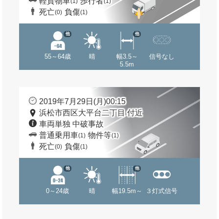
軽貨物車
歩行者
(1)
(1)
死亡
負傷
(0)
(1)
他
他
55～64歳
晴
幅3.5～
信号なし
5.5m
2019年7月29日(月)00:15
浜松市西区大平台二丁目 付近
車両単独 中破事故
普通乗用車
物件等
(1)
(1)
死亡
負傷
(0)
(1)
他
他
0～24歳
晴
幅19.5m～
３灯式信号