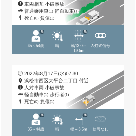
車両相互 小破事故
普通乗用車
軽自動車
(1)
(1)
死亡
負傷
(0)
(1)
他
他
45～54歳
晴
幅13.0～
３灯式信号
19.5m
2022年8月17日(水)07:30
浜松市西区大平台二丁目 付近
人対車両 小破事故
軽自動車
歩行者
(1)
(1)
死亡
負傷
(0)
(1)
他
他
35～44歳
晴
幅～3.5m
信号なし