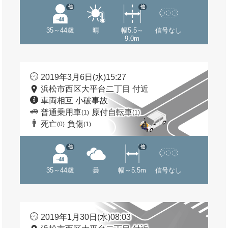
他
他
35～44歳
晴
幅5.5～
信号なし
9.0m
2019年3月6日(水)15:27
浜松市西区大平台二丁目 付近
車両相互 小破事故
普通乗用車
原付自転車
(1)
(1)
死亡
負傷
(0)
(1)
他
他
35～44歳
曇
幅～5.5m
信号なし
2019年1月30日(水)08:03