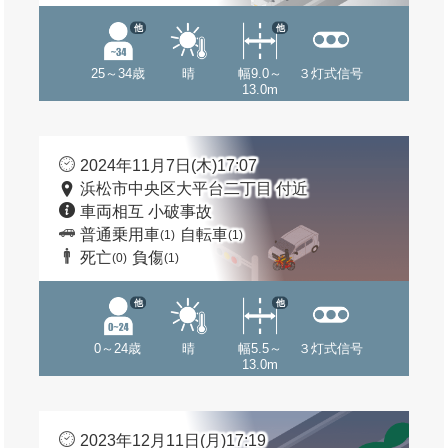
他
他
25～34歳
晴
幅9.0～
３灯式信号
13.0m
2024年11月7日(木)17:07
浜松市中央区大平台二丁目 付近
車両相互 小破事故
普通乗用車
自転車
(1)
(1)
死亡
負傷
(0)
(1)
他
他
0～24歳
晴
幅5.5～
３灯式信号
13.0m
2023年12月11日(月)17:19