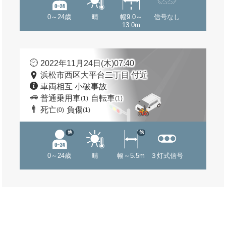
0～24歳
晴
幅9.0～
信号なし
13.0m
2022年11月24日(木)07:40
浜松市西区大平台二丁目 付近
車両相互 小破事故
普通乗用車
自転車
(1)
(1)
死亡
負傷
(0)
(1)
他
他
0～24歳
晴
幅～5.5m
３灯式信号