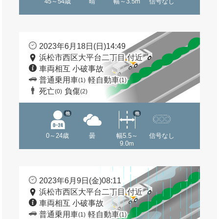
45～54歳
晴
幅～3.5m
信号なし
2023年6月18日(日)14:49
浜松市西区大平台二丁目 付近
車両相互 小破事故
普通乗用車
軽自動車
(1)
(1)
死亡
負傷
(0)
(2)
他
他
0～24歳
曇
幅5.5～
信号なし
9.0m
2023年6月9日(金)08:11
浜松市西区大平台二丁目 付近
車両相互 小破事故
普通乗用車
軽自動車
(1)
(1)