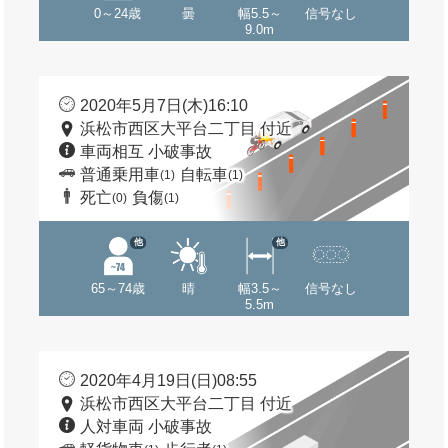
0～24歳
曇
幅5.5～
信号なし
9.0m
2020年5月7日(木)16:10
浜松市西区大平台二丁目 付近
車両相互 小破事故
普通乗用車
自転車
(1)
(1)
死亡
負傷
(0)
(1)
他
他
65～74歳
晴
幅3.5～
信号なし
5.5m
2020年4月19日(日)08:55
浜松市西区大平台二丁目 付近
人対車両 小破事故