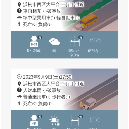
浜松市西区大平台二丁目 付近
車両相互 小破事故
準中型乗用車
軽自動車
(1)
(1)
死亡
負傷
(0)
(3)
他
他
0～24歳
曇
幅5.5～
信号なし
9.0m
2023年9月9日(土)17:50
浜松市西区大平台二丁目 付近
人対車両 小破事故
普通乗用車
歩行者
(1)
(1)
死亡
負傷
(0)
(1)
他
他