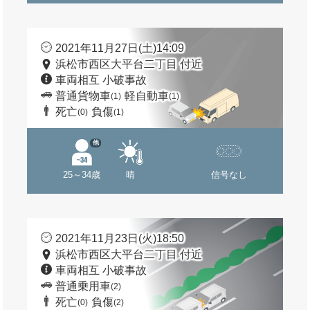
2021年11月27日(土)14:09
浜松市西区大平台二丁目 付近
車両相互 小破事故
普通貨物車
軽自動車
(1)
(1)
死亡
負傷
(0)
(1)
他
25～34歳
晴
信号なし
2021年11月23日(火)18:50
浜松市西区大平台二丁目 付近
車両相互 小破事故
普通乗用車
(2)
死亡
負傷
(0)
(2)