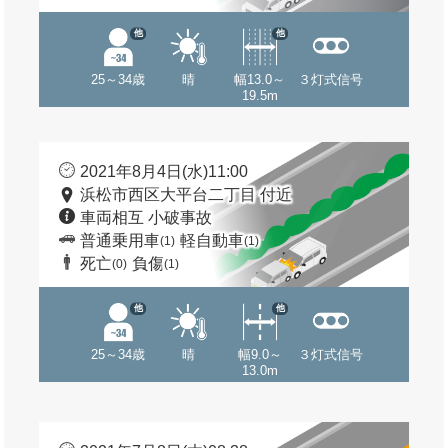
他
他
25～34歳
晴
幅13.0～
３灯式信号
19.5m
2021年8月4日(水)11:00
浜松市西区大平台二丁目 付近
車両相互 小破事故
普通乗用車
軽自動車
(1)
(1)
死亡
負傷
(0)
(1)
他
他
25～34歳
晴
幅9.0～
３灯式信号
13.0m