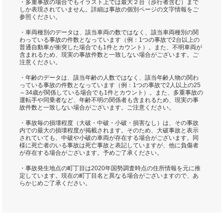
・多重事故の場合でもイラスト上では最大２台（歩行者含む）まで
しか表現されていません。詳細は事故の個別ページの文字情報をご
参照ください。
・車両種別のデータは、該当車両の数ではなく、該当車両種別の関
わっている事故の件数となっています（例：1つの事故で2台以上の
普通自動車が衝突した場合でも1件とカウント）。また、不明車両が
含まれるため、現実の事故件数と一致しない場合がございます。ご
注意ください。
・年齢のデータは、該当年齢の人数ではなく、該当年齢人物の関わ
っている事故の件数となっています（例：1つの事故で2人以上の25
～34歳が関係している場合でも1件とカウント）。また、多重事故の
運転手や同乗者など、年齢不明の関係者も含まれるため、現実の事
故件数と一致しない場合がございます。ご注意ください。
・事故毎の損壊程度（大破・中破・小破・損害なし）は、その事故
内での最大の損壊程度が掲載されます。そのため、大破事故と表示
されていても、中破や小破の車両が存在する場合がございます。同
様に死亡者のいる事故は死亡事故と表記していますが、他に負傷者
が存在する場合がございます。予めご了承ください。
・事故発生地点の町丁目は2020年国勢調査時点の住所情報を元に推
定しています。現在の町丁目名と異なる場合がございますので、あ
らかじめご了承ください。