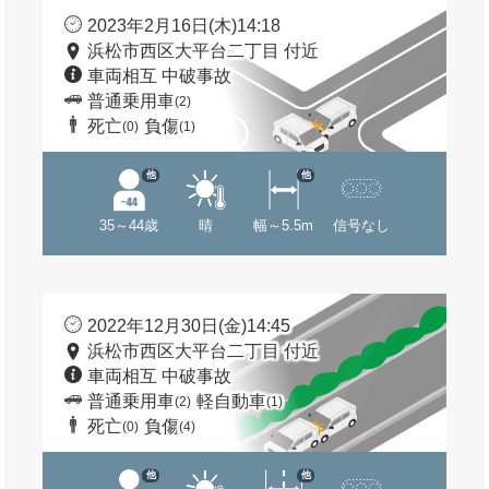
2023年2月16日(木)14:18
浜松市西区大平台二丁目 付近
車両相互 中破事故
普通乗用車
(2)
死亡
負傷
(0)
(1)
他
他
35～44歳
晴
幅～5.5m
信号なし
2022年12月30日(金)14:45
浜松市西区大平台二丁目 付近
車両相互 中破事故
普通乗用車
軽自動車
(2)
(1)
死亡
負傷
(0)
(4)
他
他