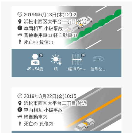
2019年6月13日(木)12:02
浜松市西区大平台二丁目 付近
車両相互 小破事故
普通乗用車
軽自動車
(1)
(1)
死亡
負傷
(0)
(1)
他
他
45～54歳
晴
幅19.5m～
信号なし
2019年3月22日(金)10:15
浜松市西区大平台二丁目 付近
車両相互 小破事故
軽自動車
(2)
死亡
負傷
(0)
(2)