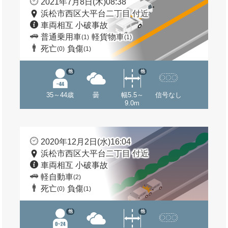
2021年7月8日(木)08:38
浜松市西区大平台二丁目 付近
車両相互 小破事故
普通乗用車
軽貨物車
(1)
(1)
死亡
負傷
(0)
(1)
他
他
35～44歳
曇
幅5.5～
信号なし
9.0m
2020年12月2日(水)16:04
浜松市西区大平台二丁目 付近
車両相互 小破事故
軽自動車
(2)
死亡
負傷
(0)
(1)
他
他