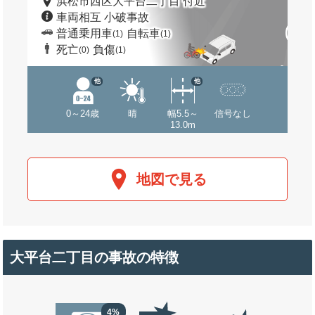
浜松市西区大平台二丁目 付近
車両相互 小破事故
普通乗用車
自転車
(1)
(1)
死亡
負傷
(0)
(1)
他
他
0～24歳
晴
幅5.5～
信号なし
13.0m
地図で見る
大平台二丁目の事故の特徴
4%