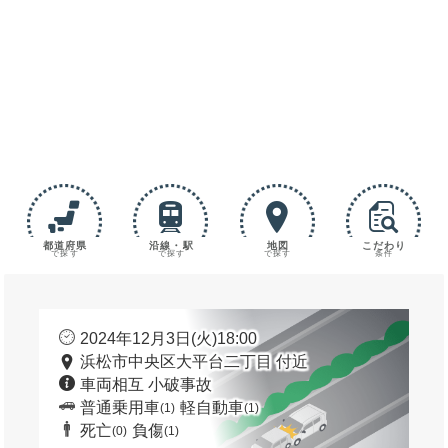
都道府県
沿線・駅
地図
こだわり
で探す
で探す
で探す
条件
2024年12月3日(火)18:00
浜松市中央区大平台二丁目 付近
車両相互 小破事故
普通乗用車
軽自動車
(1)
(1)
死亡
負傷
(0)
(1)