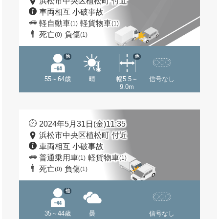
浜松市中央区植松町 付近
車両相互 小破事故
軽自動車
軽貨物車
(1)
(1)
死亡
負傷
(0)
(1)
他
他
55～64歳
晴
幅5.5～
信号なし
9.0m
2024年5月31日(金)11:35
浜松市中央区植松町 付近
車両相互 小破事故
普通乗用車
軽貨物車
(1)
(1)
死亡
負傷
(0)
(1)
他
35～44歳
曇
信号なし