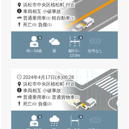
浜松市中央区植松町 付近
車両相互 小破事故
普通乗用車
軽自動車
(1)
(1)
死亡
負傷
(0)
(1)
他
他
45～54歳
曇
幅9.0～
信号なし
13.0m
2024年4月17日(水)06:28
浜松市中央区植松町 付近
車両相互 小破事故
普通乗用車
普通貨物車
(1)
(1)
死亡
負傷
(0)
(2)
他
他