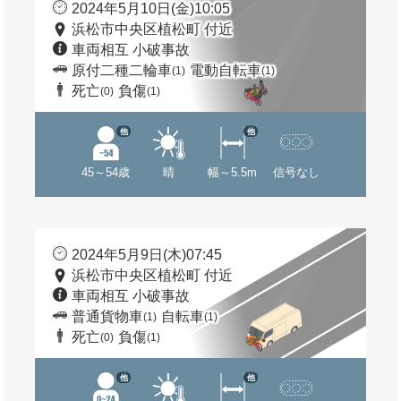
2024年5月10日(金)10:05
浜松市中央区植松町 付近
車両相互 小破事故
原付二種二輪車
電動自転車
(1)
(1)
死亡
負傷
(0)
(1)
他
他
45～54歳
晴
幅～5.5m
信号なし
2024年5月9日(木)07:45
浜松市中央区植松町 付近
車両相互 小破事故
普通貨物車
自転車
(1)
(1)
死亡
負傷
(0)
(1)
他
他