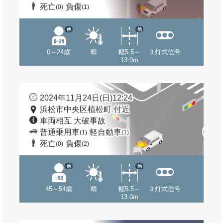
死亡
負傷
(0)
(1)
他
他
0～24歳
晴
幅5.5～
３灯式信号
13.0m
2024年11月24日(日)12:24
浜松市中央区植松町 付近
車両相互 大破事故
普通乗用車
軽自動車
(1)
(1)
死亡
負傷
(0)
(2)
他
他
45～54歳
晴
幅5.5～
３灯式信号
13.0m