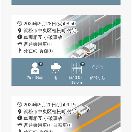
2024年5月28日(火)08:50
浜松市中央区植松町 付近
車両相互 小破事故
普通乗用車
(2)
死亡
負傷
(0)
(1)
他
他
25～34歳
雨
幅13.0～
信号なし
19.5m
2024年5月20日(月)09:15
浜松市中央区植松町 付近
車両相互 小破事故
普通乗用車
自転車
(1)
(1)
死亡
負傷