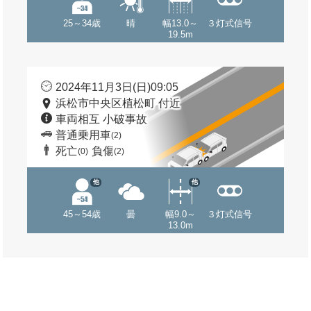
25～34歳
晴
幅13.0～
３灯式信号
19.5m
2024年11月3日(日)09:05
浜松市中央区植松町 付近
車両相互 小破事故
普通乗用車
(2)
死亡
負傷
(0)
(2)
他
他
45～54歳
曇
幅9.0～
３灯式信号
13.0m