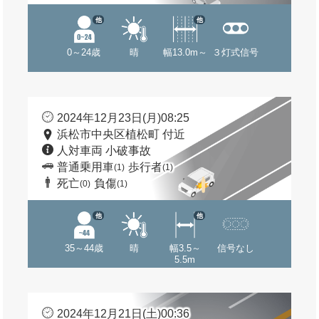
他
他
0～24歳
晴
幅13.0m～
３灯式信号
2024年12月23日(月)08:25
浜松市中央区植松町 付近
人対車両 小破事故
普通乗用車
歩行者
(1)
(1)
死亡
負傷
(0)
(1)
他
他
35～44歳
晴
幅3.5～
信号なし
5.5m
2024年12月21日(土)00:36