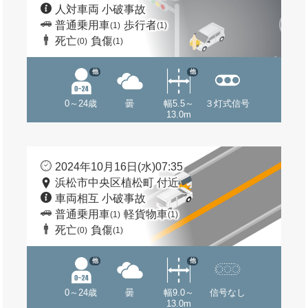
人対車両 小破事故
普通乗用車
歩行者
(1)
(1)
死亡
負傷
(0)
(1)
他
他
0～24歳
曇
幅5.5～
３灯式信号
13.0m
2024年10月16日(水)07:35
浜松市中央区植松町 付近
車両相互 小破事故
普通乗用車
軽貨物車
(1)
(1)
死亡
負傷
(0)
(1)
他
他
0～24歳
曇
幅9.0～
信号なし
13.0m