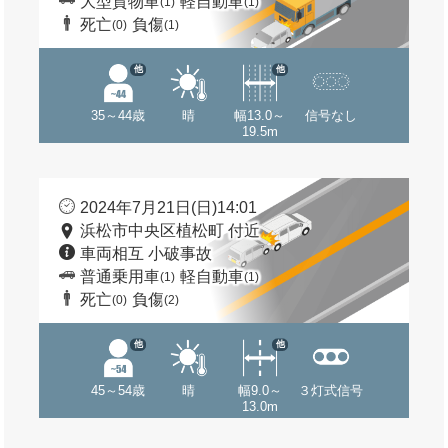
大型貨物車
軽自動車
(1)
(1)
死亡
負傷
(0)
(1)
他
他
35～44歳
晴
幅13.0～
信号なし
19.5m
2024年7月21日(日)14:01
浜松市中央区植松町 付近
車両相互 小破事故
普通乗用車
軽自動車
(1)
(1)
死亡
負傷
(0)
(2)
他
他
45～54歳
晴
幅9.0～
３灯式信号
13.0m