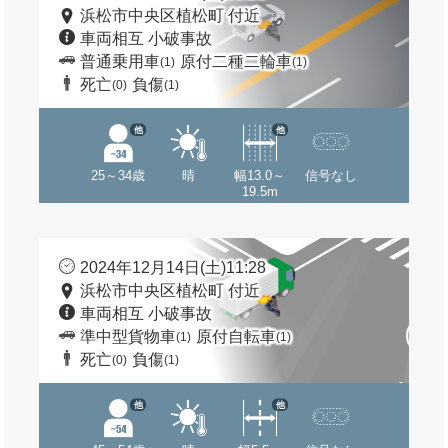
浜松市中央区植松町 付近
車両相互 小破事故
普通乗用車
原付二種二輪車
(1)
(1)
死亡
負傷
(0)
(1)
他
他
25～34歳
晴
幅13.0～
信号なし
19.5m
2024年12月14日(土)11:28
浜松市中央区植松町 付近
車両相互 小破事故
準中型貨物車
原付自転車
(1)
(1)
死亡
負傷
(0)
(1)
他
他