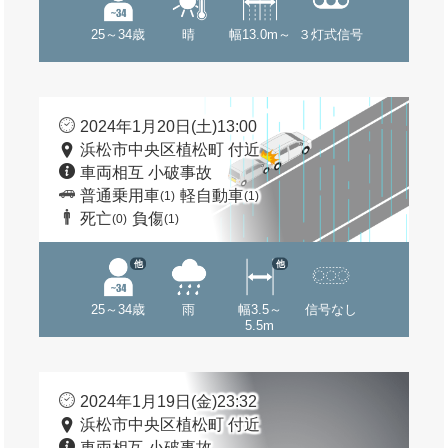
25～34歳
晴
幅13.0m～
３灯式信号
2024年1月20日(土)13:00
浜松市中央区植松町 付近
車両相互 小破事故
普通乗用車
軽自動車
(1)
(1)
死亡
負傷
(0)
(1)
他
他
25～34歳
雨
幅3.5～
信号なし
5.5m
2024年1月19日(金)23:32
浜松市中央区植松町 付近
車両相互 小破事故