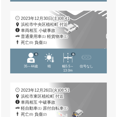
2023年12月30日(土)08:41
浜松市中央区植松町 付近
車両相互 小破事故
普通乗用車
軽貨物車
(1)
(1)
死亡
負傷
(0)
(1)
他
他
35～44歳
晴
幅5.5～
信号なし
13.0m
2023年12月26日(火)08:51
浜松市東区植松町 付近
車両相互 中破事故
軽自動車
原付自転車
(1)
(1)
死亡
負傷
(0)
(2)