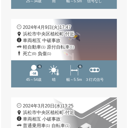
25～34歳
雨
幅～5.5m
信号なし
2024年4月9日(火)17:47
浜松市中央区植松町 付近
車両相互 中破事故
軽自動車
原付自転車
(1)
(1)
死亡
負傷
(0)
(1)
他
他
45～54歳
晴
幅～5.5m
３灯式信号
2024年3月20日(水)13:25
浜松市中央区植松町 付近
車両相互 小破事故
普通乗用車
自転車
(1)
(1)