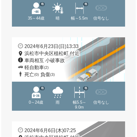
他
他
35～44歳
晴
幅～5.5m
信号なし
2024年6月23日(日)13:33
浜松市中央区植松町 付近
車両相互 小破事故
軽自動車
(2)
死亡
負傷
(0)
(3)
他
他
0～24歳
雨
幅5.5～
信号なし
9.0m
2024年6月6日(木)07:25