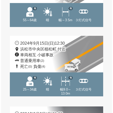
他
他
55～64歳
晴
幅～3.5m
３灯式信号
2024年9月15日(日)12:30
浜松市中央区植松町 付近
車両相互 小破事故
普通乗用車
(2)
死亡
負傷
(0)
(4)
他
他
25～34歳
晴
幅9.0～
３灯式信号
13.0m