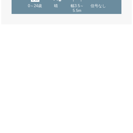
0～24歳
晴
幅3.5～
信号なし
5.5m