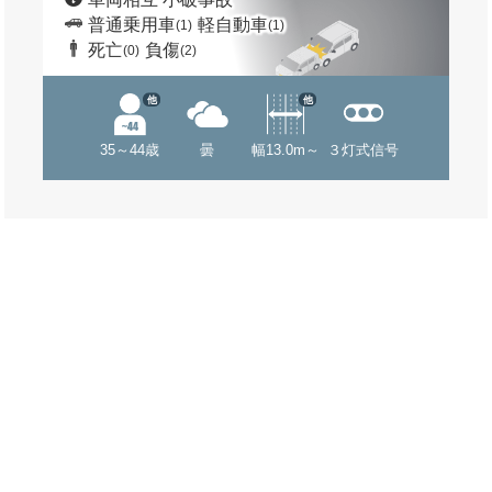
普通乗用車
軽自動車
(1)
(1)
死亡
負傷
(0)
(2)
他
他
35～44歳
曇
幅13.0m～
３灯式信号