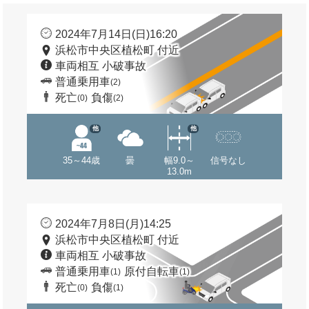
2024年7月14日(日)16:20
浜松市中央区植松町 付近
車両相互 小破事故
普通乗用車
(2)
死亡
負傷
(0)
(2)
他
他
35～44歳
曇
幅9.0～
信号なし
13.0m
2024年7月8日(月)14:25
浜松市中央区植松町 付近
車両相互 小破事故
普通乗用車
原付自転車
(1)
(1)
死亡
負傷
(0)
(1)