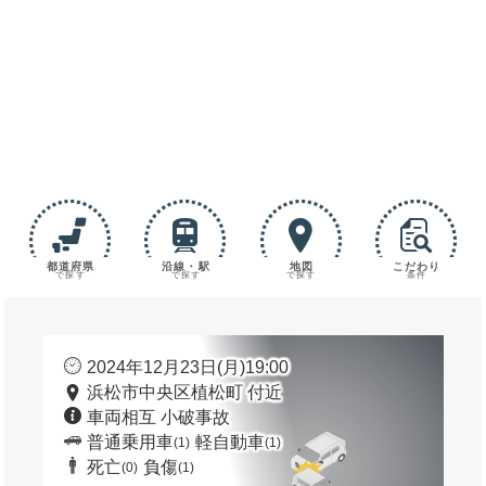
都道府県
沿線・駅
地図
こだわり
で探す
で探す
で探す
条件
2024年12月23日(月)19:00
浜松市中央区植松町 付近
車両相互 小破事故
普通乗用車
軽自動車
(1)
(1)
死亡
負傷
(0)
(1)