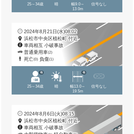
25～34歳
晴
幅9.0～
信号なし
13.0m
2024年8月21日(水)08:02
浜松市中央区植松町 付近
車両相互 小破事故
普通乗用車
(2)
死亡
負傷
(0)
(1)
他
他
25～34歳
晴
幅13.0～
信号なし
19.5m
2024年8月6日(火)08:15
浜松市中央区植松町 付近
車両相互 小破事故