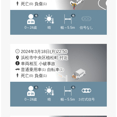
死亡
負傷
(0)
(1)
他
他
0～24歳
晴
幅～5.5m
信号なし
2024年3月18日(月)22:50
浜松市中央区植松町 付近
車両相互 小破事故
普通乗用車
自転車
(1)
(1)
死亡
負傷
(0)
(1)
他
他
0～24歳
晴
幅～5.5m
３灯式信号