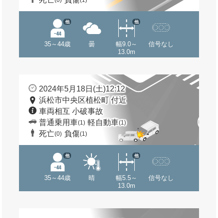
(0)
(1)
他
他
35～44歳
曇
幅9.0～
信号なし
13.0m
2024年5月18日(土)12:12
浜松市中央区植松町 付近
車両相互 小破事故
普通乗用車
軽自動車
(1)
(1)
死亡
負傷
(0)
(1)
他
他
35～44歳
晴
幅5.5～
信号なし
13.0m