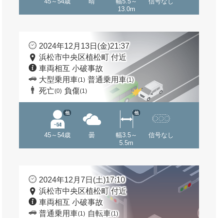
45～54歳
晴
幅5.5～
信号なし
13.0m
2024年12月13日(金)21:37
浜松市中央区植松町 付近
車両相互 小破事故
大型乗用車
普通乗用車
(1)
(1)
死亡
負傷
(0)
(1)
他
他
45～54歳
曇
幅3.5～
信号なし
5.5m
2024年12月7日(土)17:10
浜松市中央区植松町 付近
車両相互 小破事故
普通乗用車
自転車
(1)
(1)