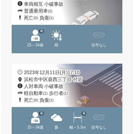
車両相互 小破事故
普通乗用車
(2)
死亡
負傷
(0)
(1)
他
25～34歳
晴
信号なし
2023年12月11日(月)17:10
浜松市中区葵西三丁目 付近
人対車両 小破事故
軽自動車
歩行者
(1)
(1)
死亡
負傷
(0)
(1)
他
他
25～34歳
曇
幅～5.5m
信号なし