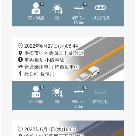
他
他
25～34歳
晴
幅5.5～
３灯式信号
13.0m
2022年6月27日(月)08:44
浜松市中区葵西三丁目 付近
車両相互 小破事故
普通乗用車
軽自動車
(1)
(1)
死亡
負傷
(0)
(1)
他
他
0～24歳
晴
幅5.5～
信号なし
9.0m
2022年6月1日(水)19:05