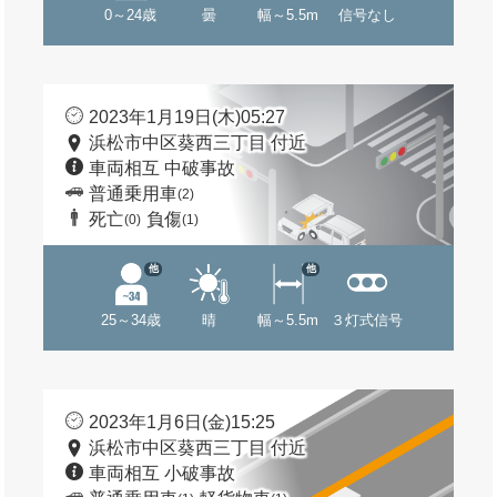
0～24歳
曇
幅～5.5m
信号なし
2023年1月19日(木)05:27
浜松市中区葵西三丁目 付近
車両相互 中破事故
普通乗用車
(2)
死亡
負傷
(0)
(1)
他
他
25～34歳
晴
幅～5.5m
３灯式信号
2023年1月6日(金)15:25
浜松市中区葵西三丁目 付近
車両相互 小破事故