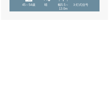
45～54歳
晴
幅5.5～
３灯式信号
13.0m