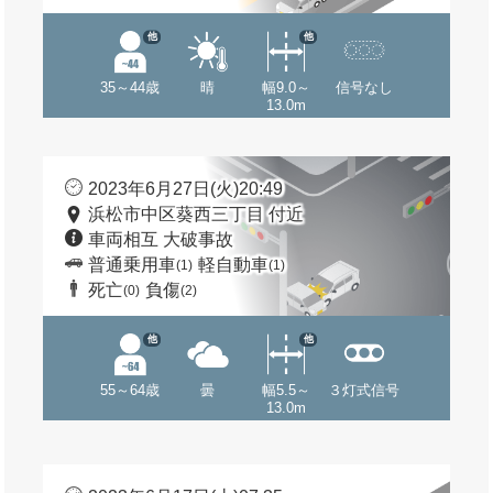
他
他
35～44歳
晴
幅9.0～
信号なし
13.0m
2023年6月27日(火)20:49
浜松市中区葵西三丁目 付近
車両相互 大破事故
普通乗用車
軽自動車
(1)
(1)
死亡
負傷
(0)
(2)
他
他
55～64歳
曇
幅5.5～
３灯式信号
13.0m