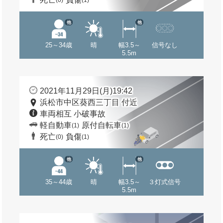
(0)
(1)
他
他
25～34歳
晴
幅3.5～
信号なし
5.5m
2021年11月29日(月)19:42
浜松市中区葵西三丁目 付近
車両相互 小破事故
軽自動車
原付自転車
(1)
(1)
死亡
負傷
(0)
(1)
他
他
35～44歳
晴
幅3.5～
３灯式信号
5.5m