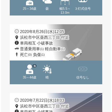
25～34歳
曇
幅5.5～
３灯式信号
13.0m
2020年8月26日(水)12:05
浜松市中区葵西三丁目 付近
車両相互 小破事故
普通乗用車
軽自動車
(1)
(1)
死亡
負傷
(0)
(1)
他
35～44歳
晴
信号なし
2020年7月22日(水)18:03
浜松市中区葵西三丁目 付近
車両相互 小破事故