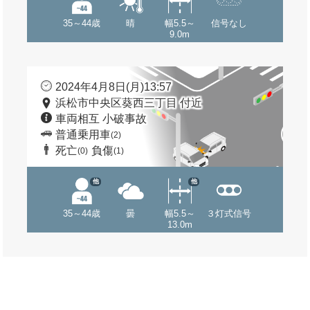
35～44歳
晴
幅5.5～
信号なし
9.0m
2024年4月8日(月)13:57
浜松市中央区葵西三丁目 付近
車両相互 小破事故
普通乗用車
(2)
死亡
負傷
(0)
(1)
他
他
35～44歳
曇
幅5.5～
３灯式信号
13.0m