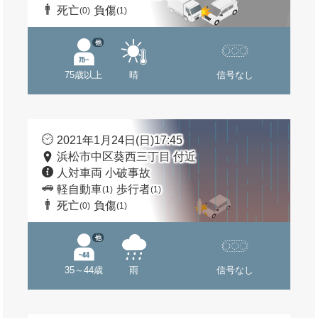
死亡
負傷
(0)
(1)
他
75歳以上
晴
信号なし
2021年1月24日(日)17:45
浜松市中区葵西三丁目 付近
人対車両 小破事故
軽自動車
歩行者
(1)
(1)
死亡
負傷
(0)
(1)
他
35～44歳
雨
信号なし