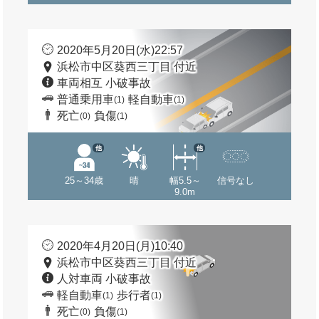
2020年5月20日(水)22:57
浜松市中区葵西三丁目 付近
車両相互 小破事故
普通乗用車
軽自動車
(1)
(1)
死亡
負傷
(0)
(1)
他
他
25～34歳
晴
幅5.5～
信号なし
9.0m
2020年4月20日(月)10:40
浜松市中区葵西三丁目 付近
人対車両 小破事故
軽自動車
歩行者
(1)
(1)
死亡
負傷
(0)
(1)