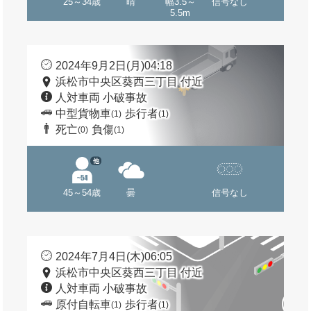
25～34歳
晴
幅3.5～
信号なし
5.5m
2024年9月2日(月)04:18
浜松市中央区葵西三丁目 付近
人対車両 小破事故
中型貨物車
歩行者
(1)
(1)
死亡
負傷
(0)
(1)
他
45～54歳
曇
信号なし
2024年7月4日(木)06:05
浜松市中央区葵西三丁目 付近
人対車両 小破事故
原付自転車
歩行者
(1)
(1)