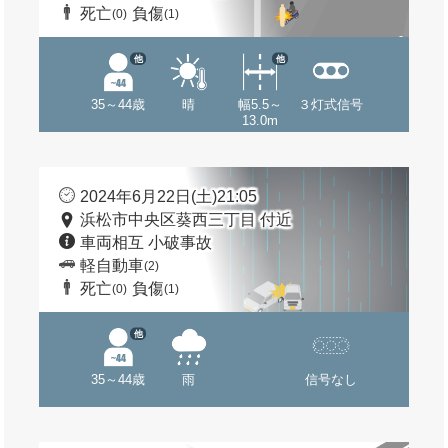
死亡
負傷
(0)
(1)
他
他
35～44歳
晴
幅5.5～
３灯式信号
13.0m
2024年6月22日(土)21:05
浜松市中央区葵西三丁目 付近
車両相互 小破事故
軽自動車
(2)
死亡
負傷
(0)
(1)
他
35～44歳
雨
信号なし