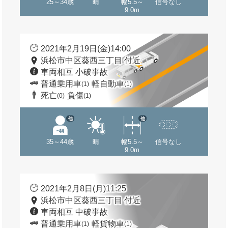
25～34歳
晴
幅5.5～
信号なし
9.0m
2021年2月19日(金)14:00
浜松市中区葵西三丁目 付近
車両相互 小破事故
普通乗用車
軽自動車
(1)
(1)
死亡
負傷
(0)
(1)
他
他
35～44歳
晴
幅5.5～
信号なし
9.0m
2021年2月8日(月)11:25
浜松市中区葵西三丁目 付近
車両相互 中破事故
普通乗用車
軽貨物車
(1)
(1)