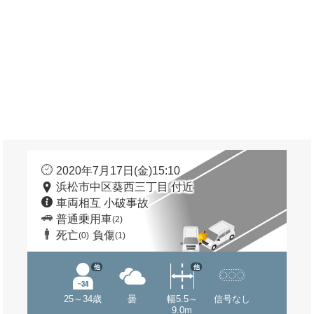
2020年7月17日(金)15:10
浜松市中区葵西三丁目 付近
車両相互 小破事故
普通乗用車
(2)
死亡
負傷
(0)
(1)
他
他
25～34歳
曇
幅5.5～
信号なし
9.0m