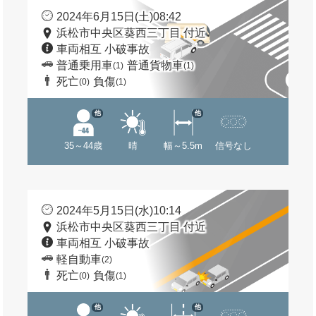
2024年6月15日(土)08:42
浜松市中央区葵西三丁目 付近
車両相互 小破事故
普通乗用車
普通貨物車
(1)
(1)
死亡
負傷
(0)
(1)
他
他
35～44歳
晴
幅～5.5m
信号なし
2024年5月15日(水)10:14
浜松市中央区葵西三丁目 付近
車両相互 小破事故
軽自動車
(2)
死亡
負傷
(0)
(1)
他
他