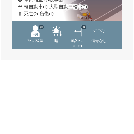
軽自動車
大型自動二輪小
(1)
(1)
死亡
負傷
(0)
(1)
他
他
25～34歳
晴
幅3.5～
信号なし
5.5m