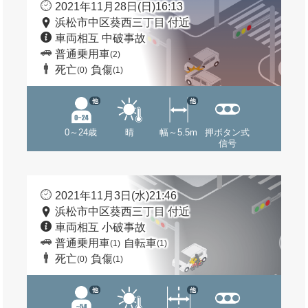
2021年11月28日(日)16:13
浜松市中区葵西三丁目 付近
車両相互 中破事故
普通乗用車
(2)
死亡
負傷
(0)
(1)
他
他
0～24歳
晴
幅～5.5m
押ボタン式
信号
2021年11月3日(水)21:46
浜松市中区葵西三丁目 付近
車両相互 小破事故
普通乗用車
自転車
(1)
(1)
死亡
負傷
(0)
(1)
他
他