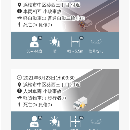
浜松市中区葵西三丁目 付近
車両相互 小破事故
軽自動車
普通自動二輪小
(1)
(1)
死亡
負傷
(0)
(1)
他
他
35～44歳
晴
幅～5.5m
信号なし
2021年6月23日(水)09:30
浜松市中区葵西三丁目 付近
人対車両 小破事故
軽貨物車
歩行者
(1)
(1)
死亡
負傷
(0)
(1)
他
他