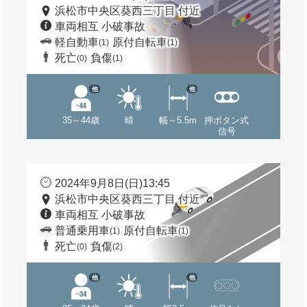
浜松市中央区葵西三丁目 付近
車両相互 小破事故
軽自動車
原付自転車
(1)
(1)
死亡
負傷
(0)
(1)
他
他
35～44歳
晴
幅～5.5m
押ボタン式
信号
2024年9月8日(日)13:45
浜松市中央区葵西三丁目 付近
車両相互 小破事故
普通乗用車
原付自転車
(1)
(1)
死亡
負傷
(0)
(2)
他
他