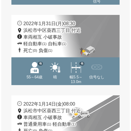
信号
2022年1月31日(月)08:30
浜松市中区葵西三丁目 付近
車両相互 小破事故
軽自動車
自転車
(1)
(1)
死亡
負傷
(0)
(1)
他
他
55～64歳
晴
幅5.5～
信号なし
13.0m
2022年1月14日(金)08:00
浜松市中区葵西三丁目 付近
車両相互 小破事故
普通乗用車
軽自動車
(1)
(1)
死亡
負傷