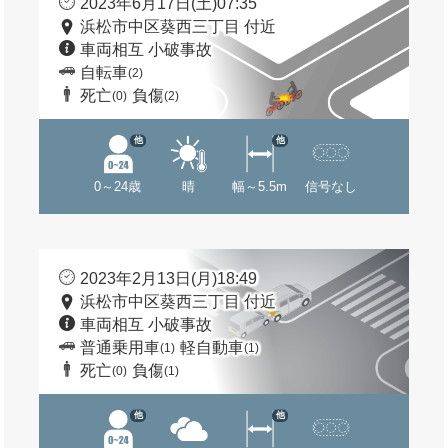
2023年6月17日(土)07:35
浜松市中区葵西三丁目 付近
車両相互 小破事故
自転車
(2)
死亡
負傷
(0)
(2)
他
他
0～24歳
晴
幅～5.5m
信号なし
2023年2月13日(月)18:49
浜松市中区葵西三丁目 付近
車両相互 小破事故
普通乗用車
軽自動車
(1)
(1)
死亡
負傷
(0)
(1)
他
他