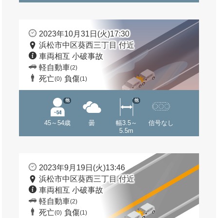
2023年10月31日(火)17:30
浜松市中区葵西三丁目 付近
車両相互 小破事故
軽自動車
(2)
死亡
負傷
(0)
(1)
他
他
45～54歳
曇
幅3.5～
信号なし
5.5m
2023年9月19日(火)13:46
浜松市中区葵西三丁目 付近
車両相互 小破事故
軽自動車
(2)
死亡
負傷
(0)
(1)