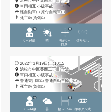
浜松市中区葵西三丁目 付近
車両相互 小破事故
軽自動車
原付自転車
(1)
(1)
死亡
負傷
(0)
(1)
他
他
0～24歳
晴
幅9.0～
信号なし
13.0m
2022年3月19日(土)10:15
浜松市中区葵西三丁目 付近
車両相互 小破事故
普通乗用車
普通自動二輪小
(1)
(1)
死亡
負傷
(0)
(1)
他
他
35～44歳
曇
幅～5.5m
押ボタン式