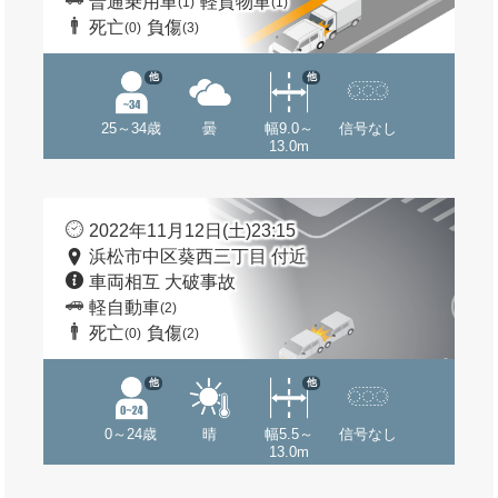
普通乗用車
軽貨物車
(1)
(1)
死亡
負傷
(0)
(3)
他
他
25～34歳
曇
幅9.0～
信号なし
13.0m
2022年11月12日(土)23:15
浜松市中区葵西三丁目 付近
車両相互 大破事故
軽自動車
(2)
死亡
負傷
(0)
(2)
他
他
0～24歳
晴
幅5.5～
信号なし
13.0m