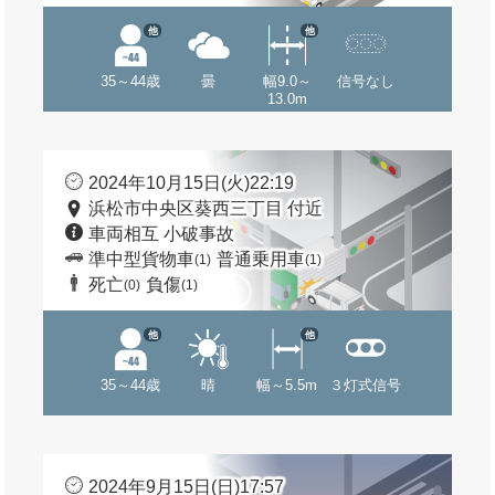
他
他
35～44歳
曇
幅9.0～
信号なし
13.0m
2024年10月15日(火)22:19
浜松市中央区葵西三丁目 付近
車両相互 小破事故
準中型貨物車
普通乗用車
(1)
(1)
死亡
負傷
(0)
(1)
他
他
35～44歳
晴
幅～5.5m
３灯式信号
2024年9月15日(日)17:57