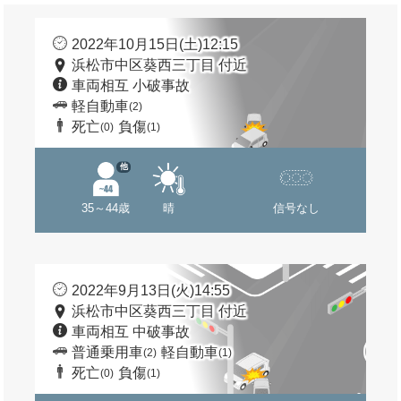
2022年10月15日(土)12:15
浜松市中区葵西三丁目 付近
車両相互 小破事故
軽自動車
(2)
死亡
負傷
(0)
(1)
他
35～44歳
晴
信号なし
2022年9月13日(火)14:55
浜松市中区葵西三丁目 付近
車両相互 中破事故
普通乗用車
軽自動車
(2)
(1)
死亡
負傷
(0)
(1)