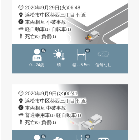
2020年9月29日(火)06:48
浜松市中区葵西三丁目 付近
車両相互 小破事故
軽自動車
自転車
(1)
(1)
死亡
負傷
(0)
(1)
他
他
0～24歳
晴
幅～5.5m
信号なし
2020年9月9日(水)00:41
浜松市中区葵西三丁目 付近
車両相互 中破事故
普通乗用車
軽自動車
(1)
(1)
死亡
負傷
(0)
(1)
他
他