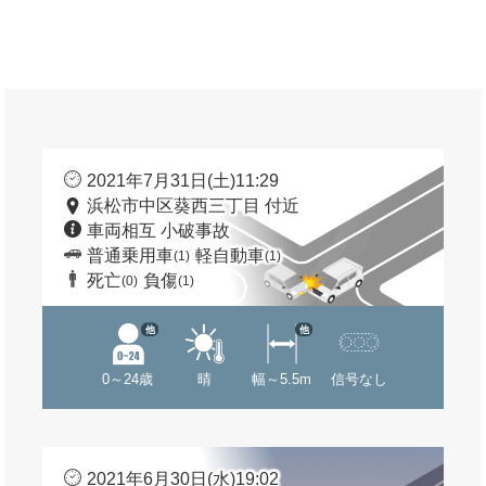
2021年7月31日(土)11:29
浜松市中区葵西三丁目 付近
車両相互 小破事故
普通乗用車
軽自動車
(1)
(1)
死亡
負傷
(0)
(1)
他
他
0～24歳
晴
幅～5.5m
信号なし
2021年6月30日(水)19:02