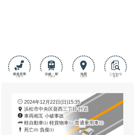
都道府県
沿線・駅
地図
こだわり
で探す
で探す
で探す
条件
2024年12月22日(日)15:35
浜松市中央区葵西三丁目 付近
車両相互 小破事故
軽自動車
軽貨物車
普通乗用車
(1)
(1)
(1)
死亡
負傷
(0)
(1)