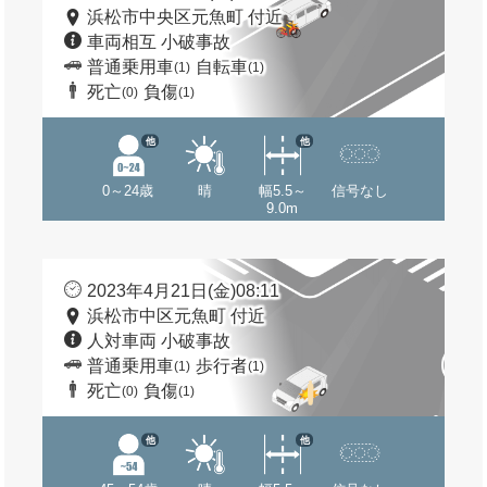
浜松市中央区元魚町 付近
車両相互 小破事故
普通乗用車
自転車
(1)
(1)
死亡
負傷
(0)
(1)
他
他
0～24歳
晴
幅5.5～
信号なし
9.0m
2023年4月21日(金)08:11
浜松市中区元魚町 付近
人対車両 小破事故
普通乗用車
歩行者
(1)
(1)
死亡
負傷
(0)
(1)
他
他