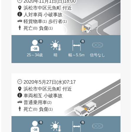
2020年11月1日(日)18:00
浜松市中区元魚町 付近
人対車両 小破事故
軽貨物車
歩行者
(1)
(1)
死亡
負傷
(0)
(1)
他
他
25～34歳
晴
幅～5.5m
信号なし
2020年5月27日(水)07:17
浜松市中区元魚町 付近
車両相互 小破事故
普通乗用車
(2)
死亡
負傷
(0)
(1)
他
他