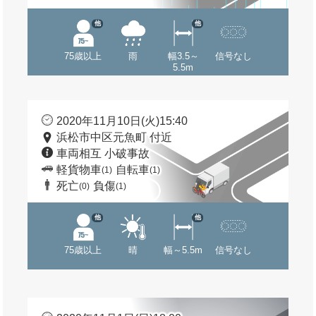
他
他
75歳以上
雨
幅3.5～
信号なし
5.5m
2020年11月10日(火)15:40
浜松市中区元魚町 付近
車両相互 小破事故
軽貨物車
自転車
(1)
(1)
死亡
負傷
(0)
(1)
他
他
75歳以上
晴
幅～5.5m
信号なし