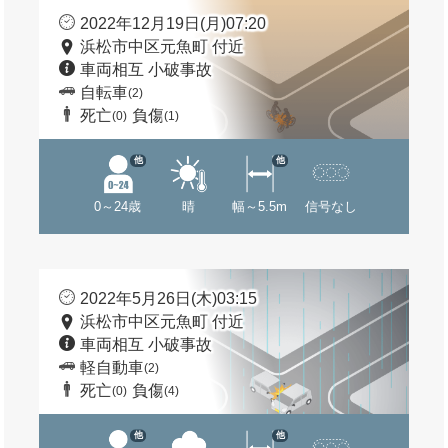
2022年12月19日(月)07:20
浜松市中区元魚町 付近
車両相互 小破事故
自転車
(2)
死亡
負傷
(0)
(1)
他
他
0～24歳
晴
幅～5.5m
信号なし
2022年5月26日(木)03:15
浜松市中区元魚町 付近
車両相互 小破事故
軽自動車
(2)
死亡
負傷
(0)
(4)
他
他