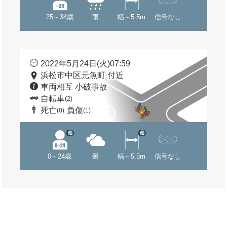
25～34歳
雨
幅～5.5m
信号なし
2022年5月24日(火)07:59
浜松市中区元魚町 付近
車両相互 小破事故
自転車
(2)
死亡
負傷
(0)
(1)
他
他
0～24歳
曇
幅～5.5m
信号なし