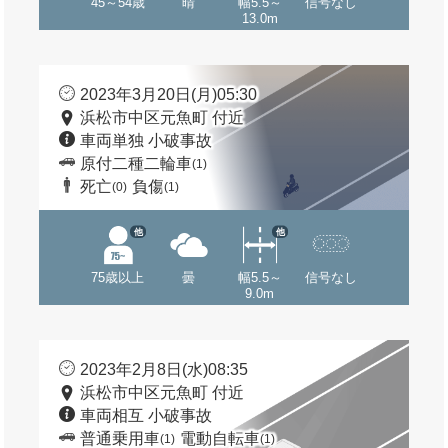
45～54歳
晴
幅5.5～
信号なし
13.0m
2023年3月20日(月)05:30
浜松市中区元魚町 付近
車両単独 小破事故
原付二種二輪車
(1)
死亡
負傷
(0)
(1)
他
他
75歳以上
曇
幅5.5～
信号なし
9.0m
2023年2月8日(水)08:35
浜松市中区元魚町 付近
車両相互 小破事故
普通乗用車
電動自転車
(1)
(1)