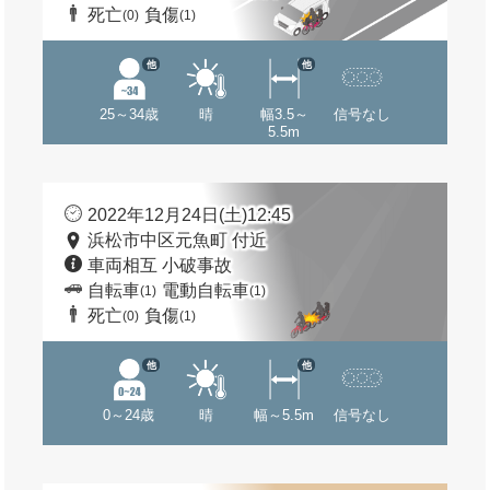
死亡
負傷
(0)
(1)
他
他
25～34歳
晴
幅3.5～
信号なし
5.5m
2022年12月24日(土)12:45
浜松市中区元魚町 付近
車両相互 小破事故
自転車
電動自転車
(1)
(1)
死亡
負傷
(0)
(1)
他
他
0～24歳
晴
幅～5.5m
信号なし