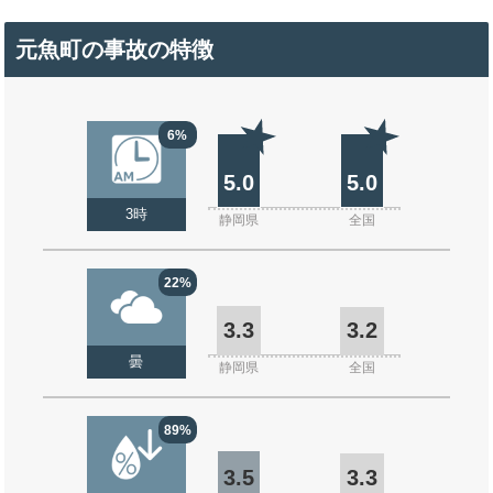
元魚町の事故の特徴
6%
5.0
5.0
3時
静岡県
全国
22%
3.3
3.2
曇
静岡県
全国
89%
3.5
3.3