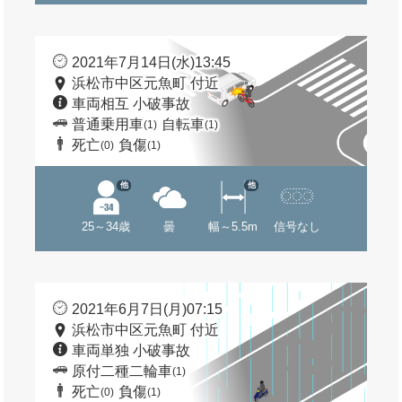
2021年7月14日(水)13:45
浜松市中区元魚町 付近
車両相互 小破事故
普通乗用車
自転車
(1)
(1)
死亡
負傷
(0)
(1)
他
他
25～34歳
曇
幅～5.5m
信号なし
2021年6月7日(月)07:15
浜松市中区元魚町 付近
車両単独 小破事故
原付二種二輪車
(1)
死亡
負傷
(0)
(1)