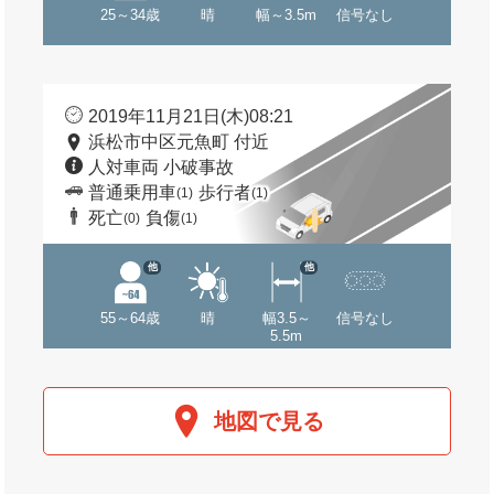
25～34歳
晴
幅～3.5m
信号なし
2019年11月21日(木)08:21
浜松市中区元魚町 付近
人対車両 小破事故
普通乗用車
歩行者
(1)
(1)
死亡
負傷
(0)
(1)
他
他
55～64歳
晴
幅3.5～
信号なし
5.5m
地図で見る