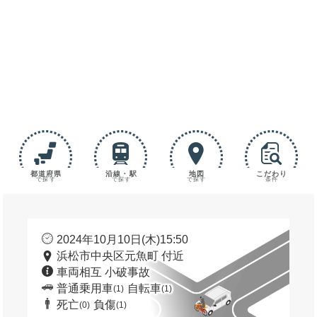
都道府県
沿線・駅
地図
こだわり
で探す
で探す
で探す
条件
2024年10月10日(木)15:50
浜松市中央区元魚町 付近
車両相互 小破事故
普通乗用車
自転車
(1)
(1)
死亡
負傷
(0)
(1)