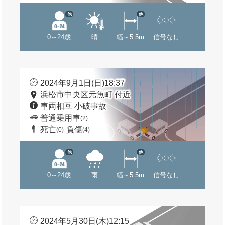
他
他
0～24歳
晴
幅～5.5m
信号なし
2024年9月1日(日)18:37
浜松市中央区元魚町 付近
車両相互 小破事故
普通乗用車
(2)
死亡
負傷
(0)
(4)
他
他
0～24歳
雨
幅～5.5m
信号なし
2024年5月30日(木)12:15