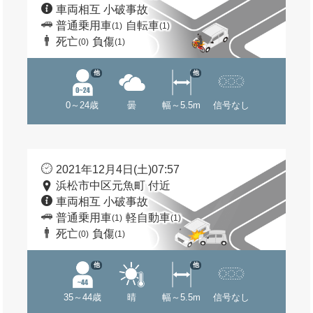
車両相互 小破事故
普通乗用車
自転車
(1)
(1)
死亡
負傷
(0)
(1)
他
他
0～24歳
曇
幅～5.5m
信号なし
2021年12月4日(土)07:57
浜松市中区元魚町 付近
車両相互 小破事故
普通乗用車
軽自動車
(1)
(1)
死亡
負傷
(0)
(1)
他
他
35～44歳
晴
幅～5.5m
信号なし