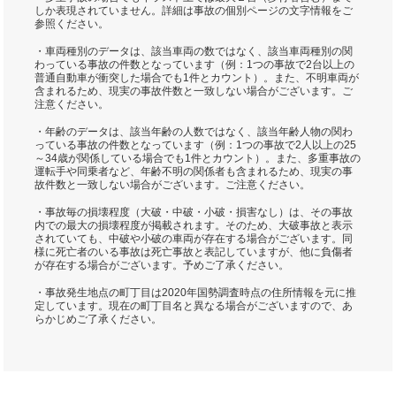
しか表現されていません。詳細は事故の個別ページの文字情報をご
参照ください。
・車両種別のデータは、該当車両の数ではなく、該当車両種別の関
わっている事故の件数となっています（例：1つの事故で2台以上の
普通自動車が衝突した場合でも1件とカウント）。また、不明車両が
含まれるため、現実の事故件数と一致しない場合がございます。ご
注意ください。
・年齢のデータは、該当年齢の人数ではなく、該当年齢人物の関わ
っている事故の件数となっています（例：1つの事故で2人以上の25
～34歳が関係している場合でも1件とカウント）。また、多重事故の
運転手や同乗者など、年齢不明の関係者も含まれるため、現実の事
故件数と一致しない場合がございます。ご注意ください。
・事故毎の損壊程度（大破・中破・小破・損害なし）は、その事故
内での最大の損壊程度が掲載されます。そのため、大破事故と表示
されていても、中破や小破の車両が存在する場合がございます。同
様に死亡者のいる事故は死亡事故と表記していますが、他に負傷者
が存在する場合がございます。予めご了承ください。
・事故発生地点の町丁目は2020年国勢調査時点の住所情報を元に推
定しています。現在の町丁目名と異なる場合がございますので、あ
らかじめご了承ください。