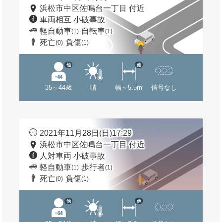
浜松市中区佐鳴台一丁目 付近
車両相互 小破事故
軽自動車
自転車
(1)
(1)
死亡
負傷
(0)
(1)
他
他
35～44歳
晴
幅～5.5m
信号なし
2021年11月28日(日)17:29
浜松市中区佐鳴台一丁目 付近
人対車両 小破事故
軽自動車
歩行者
(1)
(1)
死亡
負傷
(0)
(1)
他
他