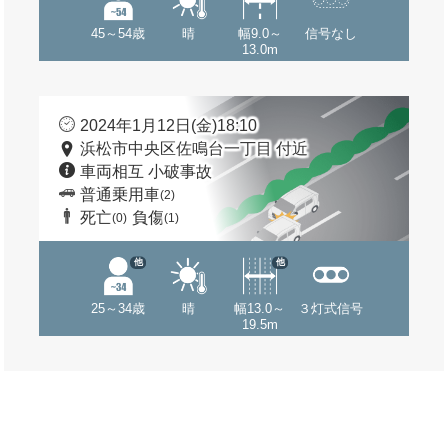
45～54歳
晴
幅9.0～
信号なし
13.0m
2024年1月12日(金)18:10
浜松市中央区佐鳴台一丁目 付近
車両相互 小破事故
普通乗用車
(2)
死亡
負傷
(0)
(1)
他
他
25～34歳
晴
幅13.0～
３灯式信号
19.5m