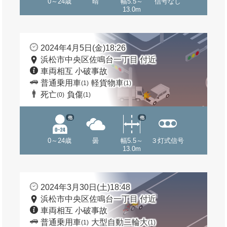
0～24歳
晴
幅5.5～
信号なし
13.0m
2024年4月5日(金)18:26
浜松市中央区佐鳴台一丁目 付近
車両相互 小破事故
普通乗用車
軽貨物車
(1)
(1)
死亡
負傷
(0)
(1)
他
他
0～24歳
曇
幅5.5～
３灯式信号
13.0m
2024年3月30日(土)18:48
浜松市中央区佐鳴台一丁目 付近
車両相互 小破事故
普通乗用車
大型自動二輪大
(1)
(1)