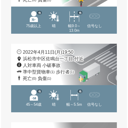
(0)
(1)
他
他
75歳以上
晴
幅9.0～
信号なし
13.0m
2022年4月11日(月)19:50
浜松市中区佐鳴台一丁目 付近
人対車両 小破事故
準中型貨物車
歩行者
(1)
(1)
死亡
負傷
(0)
(1)
他
他
45～54歳
晴
幅～5.5m
信号なし