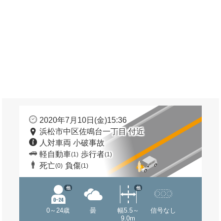
2020年7月10日(金)15:36
浜松市中区佐鳴台一丁目 付近
人対車両 小破事故
軽自動車
歩行者
(1)
(1)
死亡
負傷
(0)
(1)
他
他
0～24歳
曇
幅5.5～
信号なし
9.0m