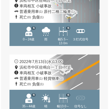
浜松市中区佐鳴台一丁目 付近
車両相互 小破事故
普通乗用車
原付二種二輪車
(1)
(1)
死亡
負傷
(0)
(1)
他
他
0～24歳
雨
幅5.5～
３灯式信号
13.0m
2022年7月13日(水)13:00
浜松市中区佐鳴台一丁目 付近
車両相互 小破事故
普通乗用車
軽貨物車
(1)
(1)
死亡
負傷
(0)
(1)
他
他
35～44歳
晴
幅13.0～
信号なし