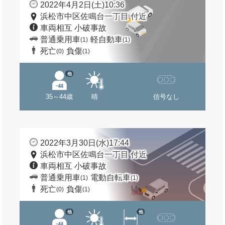
2022年4月2日(土)10:36
浜松市中区佐鳴台一丁目 付近
車両相互 小破事故
普通乗用車
軽自動車
(1)
(1)
死亡
負傷
(0)
(1)
他
35～44歳
晴
信号なし
2022年3月30日(水)17:44
浜松市中区佐鳴台一丁目 付近
車両相互 小破事故
普通乗用車
電動自転車
(1)
(1)
死亡
負傷
(0)
(1)
他
他