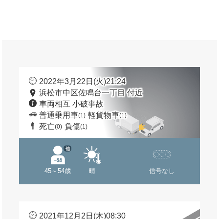
2022年3月22日(火)21:24
浜松市中区佐鳴台一丁目 付近
車両相互 小破事故
普通乗用車
軽貨物車
(1)
(1)
死亡
負傷
(0)
(1)
他
45～54歳
晴
信号なし
2021年12月2日(木)08:30