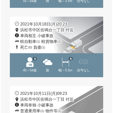
55～64歳
晴
幅～3.5m
信号なし
2021年10月18日(月)20:23
浜松市中区佐鳴台一丁目 付近
車両相互 小破事故
軽自動車
軽貨物車
(1)
(1)
死亡
負傷
(0)
(1)
他
他
45～54歳
曇
幅～5.5m
信号なし
2021年10月11日(月)09:23
浜松市中区佐鳴台一丁目 付近
車両単独 小破事故
普通乗用車
物件等
(1)
(1)