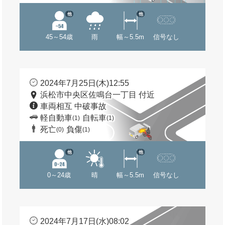
他
他
45～54歳
雨
幅～5.5m
信号なし
2024年7月25日(木)12:55
浜松市中央区佐鳴台一丁目 付近
車両相互 中破事故
軽自動車
自転車
(1)
(1)
死亡
負傷
(0)
(1)
他
他
0～24歳
晴
幅～5.5m
信号なし
2024年7月17日(水)08:02