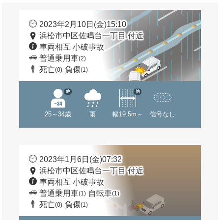
2023年2月10日(金)15:10
浜松市中区佐鳴台一丁目 付近
車両相互 小破事故
普通乗用車
(2)
死亡
負傷
(0)
(1)
他
他
25～34歳
雨
幅19.5m～
信号なし
2023年1月6日(金)07:32
浜松市中区佐鳴台一丁目 付近
車両相互 小破事故
普通乗用車
自転車
(1)
(1)
死亡
負傷
(0)
(1)