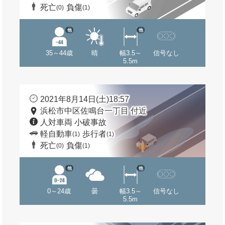
死亡
負傷
(0)
(1)
他
他
35～44歳
晴
幅3.5～
信号なし
5.5m
2021年8月14日(土)18:57
浜松市中区佐鳴台一丁目 付近
人対車両 小破事故
軽自動車
歩行者
(1)
(1)
死亡
負傷
(0)
(1)
他
他
0～24歳
曇
幅3.5～
信号なし
5.5m