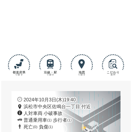
都道府県
沿線・駅
地図
こだわり
で探す
で探す
で探す
条件
2024年10月3日(木)19:40
浜松市中央区佐鳴台一丁目 付近
人対車両 小破事故
普通乗用車
歩行者
(1)
(1)
死亡
負傷
(0)
(1)