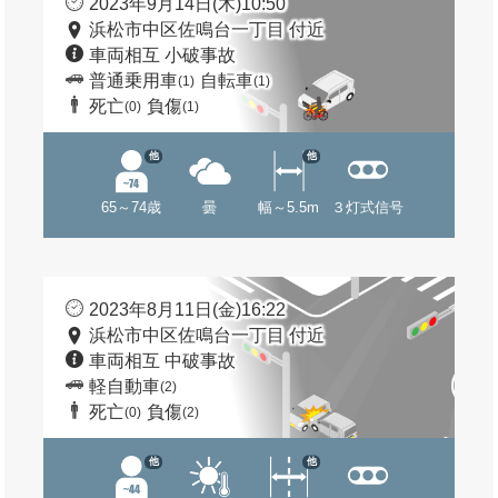
2023年9月14日(木)10:50
浜松市中区佐鳴台一丁目 付近
車両相互 小破事故
普通乗用車
自転車
(1)
(1)
死亡
負傷
(0)
(1)
他
他
65～74歳
曇
幅～5.5m
３灯式信号
2023年8月11日(金)16:22
浜松市中区佐鳴台一丁目 付近
車両相互 中破事故
軽自動車
(2)
死亡
負傷
(0)
(2)
他
他