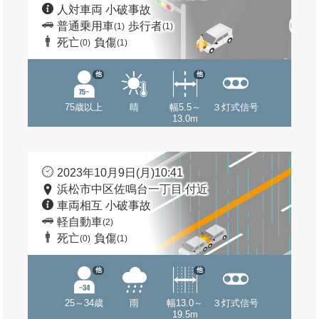
人対車両 小破事故
普通乗用車
歩行者
(1)
(1)
死亡
負傷
(0)
(1)
他
他
75歳以上
晴
幅5.5～
３灯式信号
13.0m
2023年10月9日(月)10:41
浜松市中区佐鳴台一丁目 付近
車両相互 小破事故
軽自動車
(2)
死亡
負傷
(0)
(1)
他
他
25～34歳
雨
幅13.0～
３灯式信号
19.5m