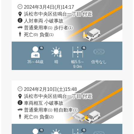
2024年3月4日(月)14:17
浜松市中央区佐鳴台一丁目 付近
人対車両 小破事故
普通乗用車
歩行者
(1)
(1)
死亡
負傷
(0)
(1)
他
他
35～44歳
晴
幅5.5～
信号なし
9.0m
2024年2月10日(土)15:48
浜松市中央区佐鳴台一丁目 付近
車両相互 小破事故
普通乗用車
軽自動車
(1)
(1)
死亡
負傷
(0)
(2)
他
他