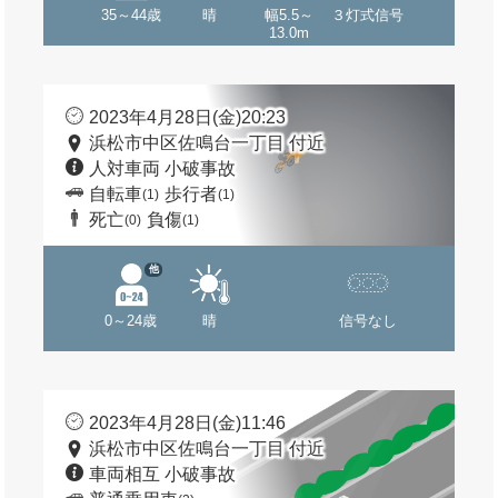
35～44歳
晴
幅5.5～
３灯式信号
13.0m
2023年4月28日(金)20:23
浜松市中区佐鳴台一丁目 付近
人対車両 小破事故
自転車
歩行者
(1)
(1)
死亡
負傷
(0)
(1)
他
0～24歳
晴
信号なし
2023年4月28日(金)11:46
浜松市中区佐鳴台一丁目 付近
車両相互 小破事故