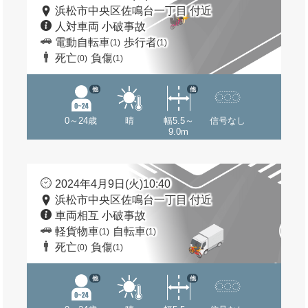
浜松市中央区佐鳴台一丁目 付近
人対車両 小破事故
電動自転車
歩行者
(1)
(1)
死亡
負傷
(0)
(1)
他
他
0～24歳
晴
幅5.5～
信号なし
9.0m
2024年4月9日(火)10:40
浜松市中央区佐鳴台一丁目 付近
車両相互 小破事故
軽貨物車
自転車
(1)
(1)
死亡
負傷
(0)
(1)
他
他