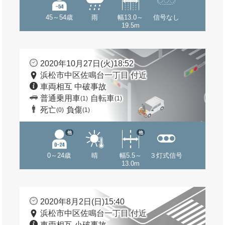
45～54歳
雨
幅13.0～
信号なし
19.5m
2020年10月27日(火)18:52
浜松市中区佐鳴台一丁目 付近
車両相互 中破事故
普通乗用車
自転車
(1)
(1)
死亡
負傷
(0)
(1)
他
他
0～24歳
晴
幅5.5～
３灯式信号
13.0m
2020年8月2日(日)15:40
浜松市中区佐鳴台一丁目 付近
車両相互 小破事故