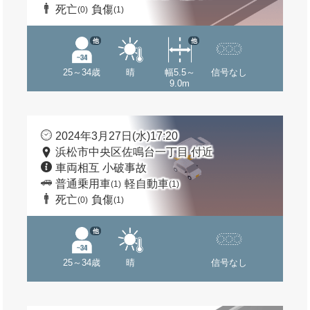
死亡
負傷
(0)
(1)
他
他
25～34歳
晴
幅5.5～
信号なし
9.0m
2024年3月27日(水)17:20
浜松市中央区佐鳴台一丁目 付近
車両相互 小破事故
普通乗用車
軽自動車
(1)
(1)
死亡
負傷
(0)
(1)
他
25～34歳
晴
信号なし