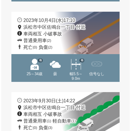
2023年10月4日(水)17:10
浜松市中区佐鳴台一丁目 付近
車両相互 小破事故
普通乗用車
(2)
死亡
負傷
(0)
(2)
他
他
25～34歳
曇
幅5.5～
信号なし
9.0m
2023年9月30日(土)14:22
浜松市中区佐鳴台一丁目 付近
車両相互 小破事故
普通乗用車
軽自動車
(1)
(1)
死亡
負傷
(0)
(3)