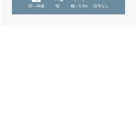
35～44歳
晴
幅～5.5m
信号なし