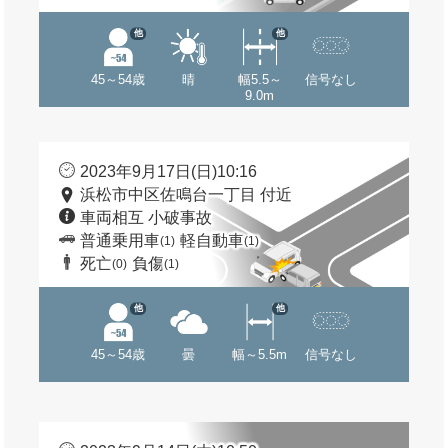
他
他
45～54歳
晴
幅5.5～
信号なし
9.0m
2023年9月17日(日)10:16
浜松市中区佐鳴台一丁目 付近
車両相互 小破事故
普通乗用車
軽自動車
(1)
(1)
死亡
負傷
(0)
(1)
他
他
45～54歳
曇
幅～5.5m
信号なし