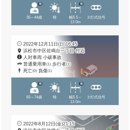
他
他
35～44歳
晴
幅5.5～
３灯式信号
13.0m
2022年12月11日(日)16:45
浜松市中区佐鳴台一丁目 付近
人対車両 小破事故
普通乗用車
歩行者
(1)
(1)
死亡
負傷
(0)
(1)
他
他
65～74歳
晴
幅5.5～
３灯式信号
13.0m
2022年8月12日(金)21:15