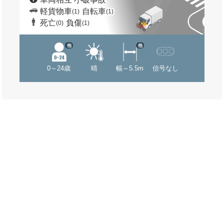
軽貨物車
自転車
(1)
(1)
死亡
負傷
(0)
(1)
他
他
0～24歳
晴
幅～5.5m
信号なし