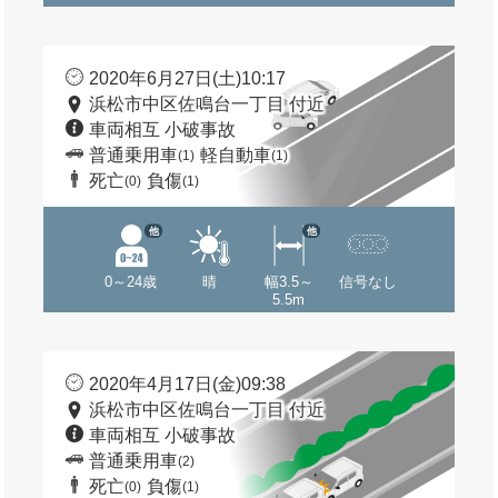
2020年6月27日(土)10:17
浜松市中区佐鳴台一丁目 付近
車両相互 小破事故
普通乗用車
軽自動車
(1)
(1)
死亡
負傷
(0)
(1)
他
他
0～24歳
晴
幅3.5～
信号なし
5.5m
2020年4月17日(金)09:38
浜松市中区佐鳴台一丁目 付近
車両相互 小破事故
普通乗用車
(2)
死亡
負傷
(0)
(1)