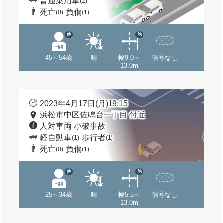
普通乗用車
(2)
死亡
負傷
(0)
(1)
他
他
45～54歳
晴
幅9.0～
信号なし
13.0m
2023年4月17日(月)19:15
浜松市中区佐鳴台一丁目 付近
人対車両 小破事故
軽自動車
歩行者
(1)
(1)
死亡
負傷
(0)
(1)
他
他
25～34歳
晴
幅5.5～
信号なし
13.0m