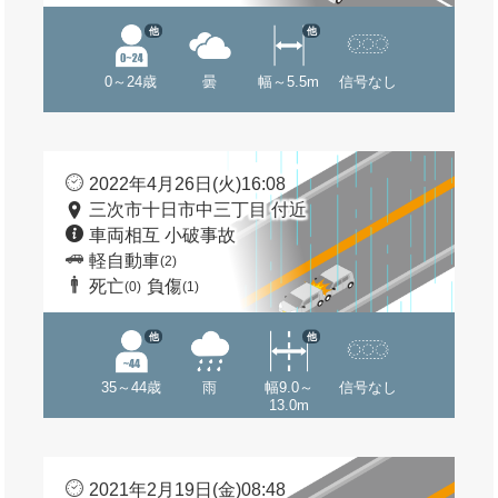
他
他
0～24歳
曇
幅～5.5m
信号なし
2022年4月26日(火)16:08
三次市十日市中三丁目 付近
車両相互 小破事故
軽自動車
(2)
死亡
負傷
(0)
(1)
他
他
35～44歳
雨
幅9.0～
信号なし
13.0m
2021年2月19日(金)08:48