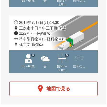
55～64歳
曇
幅5.5～
信号なし
9.0m
2019年7月8日(月)14:30
三次市十日市中三丁目 付近
車両相互 小破事故
準中型貨物車
軽貨物車
(1)
(1)
死亡
負傷
(0)
(1)
他
他
55～64歳
曇
幅5.5～
信号なし
9.0m
地図で見る