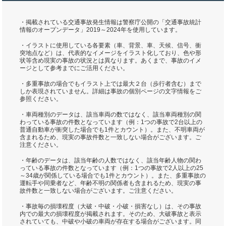
・掲載されている交通事故発生情報は警察庁公開の「交通事故統計
情報のオープンデータ」2019～2024年を使用しています。
・イラストに使用している各要素（車、背景、車、天候、信号、衝
突地点など）は、代表的なイメージをイラスト化しており、色や形
状等含め現実の事故の状況とは異なります。あくまで、事故のイメ
ージとして参考までにご活用ください。
・多重事故の場合でもイラスト上では最大２台（歩行者含む）まで
しか表現されていません。詳細は事故の個別ページの文字情報をご
参照ください。
・車両種別のデータは、該当車両の数ではなく、該当車両種別の関
わっている事故の件数となっています（例：1つの事故で2台以上の
普通自動車が衝突した場合でも1件とカウント）。また、不明車両が
含まれるため、現実の事故件数と一致しない場合がございます。ご
注意ください。
・年齢のデータは、該当年齢の人数ではなく、該当年齢人物の関わ
っている事故の件数となっています（例：1つの事故で2人以上の25
～34歳が関係している場合でも1件とカウント）。また、多重事故の
運転手や同乗者など、年齢不明の関係者も含まれるため、現実の事
故件数と一致しない場合がございます。ご注意ください。
・事故毎の損壊程度（大破・中破・小破・損害なし）は、その事故
内での最大の損壊程度が掲載されます。そのため、大破事故と表示
されていても、中破や小破の車両が存在する場合がございます。同