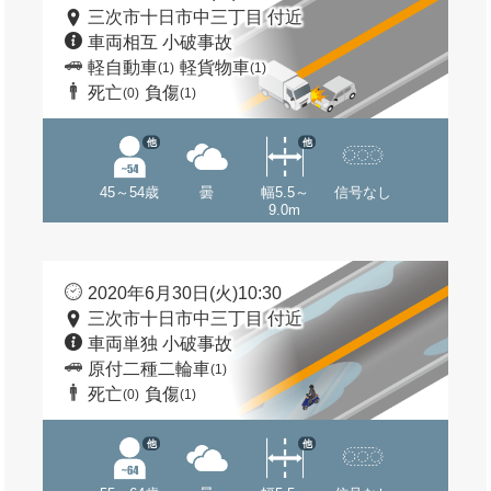
三次市十日市中三丁目 付近
車両相互 小破事故
軽自動車
軽貨物車
(1)
(1)
死亡
負傷
(0)
(1)
他
他
45～54歳
曇
幅5.5～
信号なし
9.0m
2020年6月30日(火)10:30
三次市十日市中三丁目 付近
車両単独 小破事故
原付二種二輪車
(1)
死亡
負傷
(0)
(1)
他
他