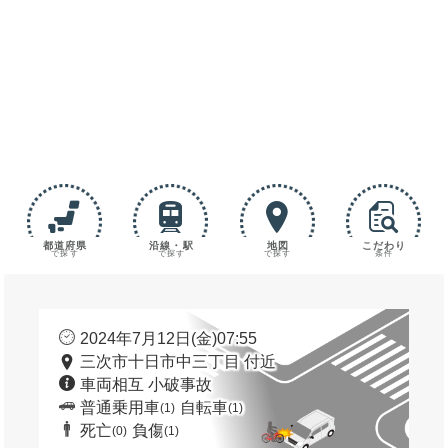
都道府県
沿線・駅
地図
こだわり
で探す
で探す
で探す
条件
2024年7月12日(金)07:55
三次市十日市中三丁目 付近
車両相互 小破事故
普通乗用車
自転車
(1)
(1)
死亡
負傷
(0)
(1)