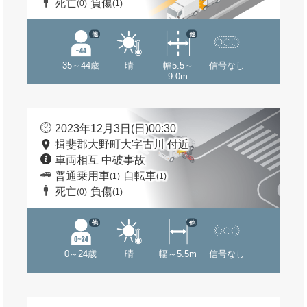
死亡
負傷
(0)
(1)
他
他
35～44歳
晴
幅5.5～
信号なし
9.0m
2023年12月3日(日)00:30
揖斐郡大野町大字古川 付近
車両相互 中破事故
普通乗用車
自転車
(1)
(1)
死亡
負傷
(0)
(1)
他
他
0～24歳
晴
幅～5.5m
信号なし