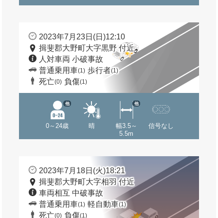
2023年7月23日(日)12:10
揖斐郡大野町大字黒野 付近
人対車両 小破事故
普通乗用車
歩行者
(1)
(1)
死亡
負傷
(0)
(1)
他
他
0～24歳
晴
幅3.5～
信号なし
5.5m
2023年7月18日(火)18:21
揖斐郡大野町大字相羽 付近
車両相互 中破事故
普通乗用車
軽自動車
(1)
(1)
死亡
負傷
(0)
(1)