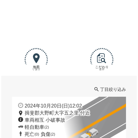
地図
こだわり
で探す
条件
丁目絞り込み
2024年10月20日(日)12:02
揖斐郡大野町大字五之里 付近
車両相互 小破事故
軽自動車
(2)
死亡
負傷
(0)
(2)