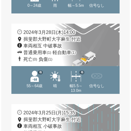
0～24歳
雨
幅～5.5m
信号なし
2024年3月28日(木)14:00
揖斐郡大野町大字麻生 付近
車両相互 中破事故
普通乗用車
軽自動車
(1)
(1)
死亡
負傷
(0)
(1)
他
他
55～64歳
晴
幅5.5～
信号なし
13.0m
2024年3月25日(月)15:35
揖斐郡大野町大字麻生 付近
車両相互 小破事故