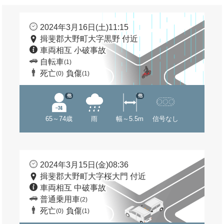
2024年3月16日(土)11:15
揖斐郡大野町大字黒野 付近
車両相互 小破事故
自転車
(1)
死亡
負傷
(0)
(1)
他
他
65～74歳
雨
幅～5.5m
信号なし
2024年3月15日(金)08:36
揖斐郡大野町大字桜大門 付近
車両相互 中破事故
普通乗用車
(2)
死亡
負傷
(0)
(1)