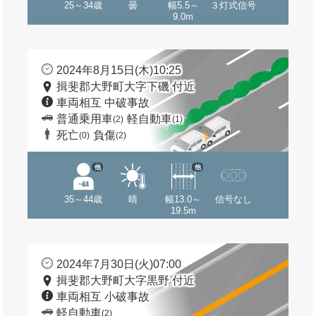
25～34歳
曇
幅5.5～
３灯式信号
9.0m
2024年8月15日(木)10:25
揖斐郡大野町大字下磯 付近
車両相互 中破事故
普通乗用車
軽自動車
(2)
(1)
死亡
負傷
(0)
(2)
他
他
35～44歳
晴
幅13.0～
信号なし
19.5m
2024年7月30日(火)07:00
揖斐郡大野町大字黒野 付近
車両相互 小破事故
軽自動車
(2)