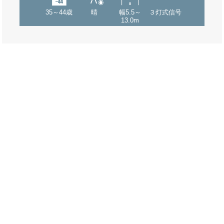
35～44歳
晴
幅5.5～
３灯式信号
13.0m