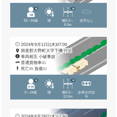
他
他
55～64歳
晴
幅5.5～
信号なし
9.0m
2024年9月12日(木)07:00
揖斐郡大野町大字下磯 付近
車両相互 小破事故
普通貨物車
(2)
死亡
負傷
(0)
(1)
他
他
0～24歳
晴
幅9.0～
歩車分式信
13.0m
号
2024年8月29日(木)17:40