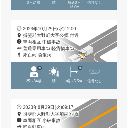
0～24歳
晴
幅9.0～
信号なし
13.0m
2023年10月25日(水)12:00
揖斐郡大野町大字公郷 付近
車両相互 中破事故
普通乗用車
軽貨物車
(1)
(1)
死亡
負傷
(0)
(3)
他
他
25～34歳
晴
幅～5.5m
信号なし
2023年8月29日(火)09:17
揖斐郡大野町大字加納 付近
車両相互 小破事故
軽自動車
(2)