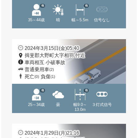
他
他
35～44歳
晴
幅～5.5m
信号なし
2024年3月15日(金)05:40
揖斐郡大野町大字相羽 付近
車両相互 小破事故
普通乗用車
(2)
死亡
負傷
(0)
(1)
他
他
25～34歳
曇
幅9.0～
３灯式信号
13.0m
2024年1月29日(月)21:16