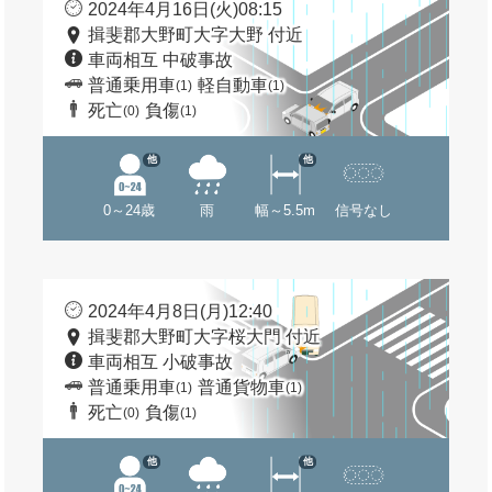
2024年4月16日(火)08:15
揖斐郡大野町大字大野 付近
車両相互 中破事故
普通乗用車
軽自動車
(1)
(1)
死亡
負傷
(0)
(1)
他
他
0～24歳
雨
幅～5.5m
信号なし
2024年4月8日(月)12:40
揖斐郡大野町大字桜大門 付近
車両相互 小破事故
普通乗用車
普通貨物車
(1)
(1)
死亡
負傷
(0)
(1)
他
他