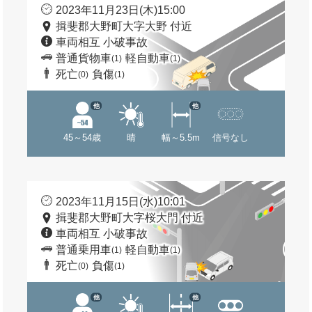
2023年11月23日(木)15:00
揖斐郡大野町大字大野 付近
車両相互 小破事故
普通貨物車
軽自動車
(1)
(1)
死亡
負傷
(0)
(1)
他
他
45～54歳
晴
幅～5.5m
信号なし
2023年11月15日(水)10:01
揖斐郡大野町大字桜大門 付近
車両相互 小破事故
普通乗用車
軽自動車
(1)
(1)
死亡
負傷
(0)
(1)
他
他