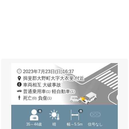
2023年7月23日(日)16:37
揖斐郡大野町大字大衣斐 付近
車両相互 大破事故
普通乗用車
軽自動車
(1)
(1)
死亡
負傷
(0)
(1)
他
他
35～44歳
晴
幅～5.5m
信号なし