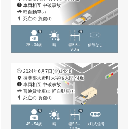
車両相互 中破事故
軽自動車
(2)
死亡
負傷
(0)
(1)
他
他
25～34歳
晴
幅5.5～
信号なし
9.0m
2024年6月7日(金)14:48
揖斐郡大野町大字桜大門 付近
車両相互 中破事故
普通貨物車
軽自動車
(1)
(1)
死亡
負傷
(0)
(1)
他
他
45～54歳
晴
幅5.5～
３灯式信号
13.0m