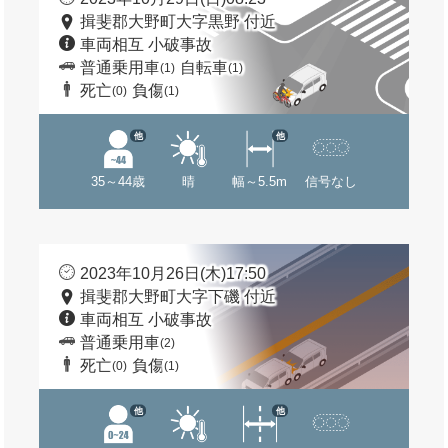
揖斐郡大野町大字黒野 付近
車両相互 小破事故
普通乗用車
自転車
(1)
(1)
死亡
負傷
(0)
(1)
他
他
35～44歳
晴
幅～5.5m
信号なし
2023年10月26日(木)17:50
揖斐郡大野町大字下磯 付近
車両相互 小破事故
普通乗用車
(2)
死亡
負傷
(0)
(1)
他
他