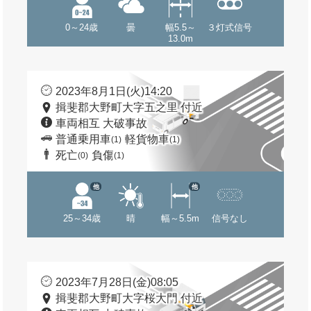
0～24歳
曇
幅5.5～
３灯式信号
13.0m
2023年8月1日(火)14:20
揖斐郡大野町大字五之里 付近
車両相互 大破事故
普通乗用車
軽貨物車
(1)
(1)
死亡
負傷
(0)
(1)
他
他
25～34歳
晴
幅～5.5m
信号なし
2023年7月28日(金)08:05
揖斐郡大野町大字桜大門 付近