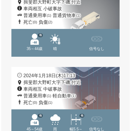
揖斐郡大野町大字下磯 付近
車両相互 小破事故
普通乗用車
普通貨物車
(1)
(1)
死亡
負傷
(0)
(2)
他
35～44歳
晴
信号なし
2024年1月18日(木)17:13
揖斐郡大野町大字下磯 付近
車両相互 中破事故
普通乗用車
軽自動車
(1)
(1)
死亡
負傷
(0)
(1)
他
他
45～54歳
雨
幅5.5～
信号なし