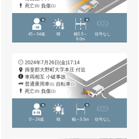
死亡
負傷
(0)
(1)
他
他
45～54歳
晴
幅5.5～
信号なし
9.0m
2024年7月26日(金)17:14
揖斐郡大野町大字本庄 付近
車両相互 小破事故
普通乗用車
自転車
(1)
(1)
死亡
負傷
(0)
(1)
他
他
0～24歳
晴
幅～5.5m
信号なし