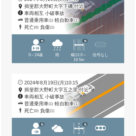
揖斐郡大野町大字下磯 付近
車両相互 小破事故
普通乗用車
軽自動車
(1)
(1)
死亡
負傷
(0)
(1)
他
他
0～24歳
雨
幅13.0～
信号なし
19.5m
2024年8月19日(月)10:15
揖斐郡大野町大字五之里 付近
車両相互 小破事故
普通乗用車
軽自動車
(1)
(1)
死亡
負傷
(0)
(1)
他
他