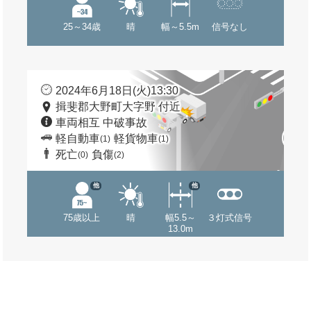
25～34歳
晴
幅～5.5m
信号なし
2024年6月18日(火)13:30
揖斐郡大野町大字野 付近
車両相互 中破事故
軽自動車
軽貨物車
(1)
(1)
死亡
負傷
(0)
(2)
他
他
75歳以上
晴
幅5.5～
３灯式信号
13.0m