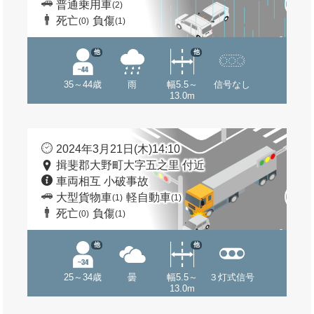
普通乗用車
(2)
死亡
負傷
(0)
(1)
他
他
35～44歳
雨
幅5.5～
信号なし
13.0m
2024年3月21日(木)14:10
揖斐郡大野町大字五之里 付近
車両相互 小破事故
大型貨物車
軽自動車
(1)
(1)
死亡
負傷
(0)
(1)
他
他
25～34歳
曇
幅5.5～
３灯式信号
13.0m