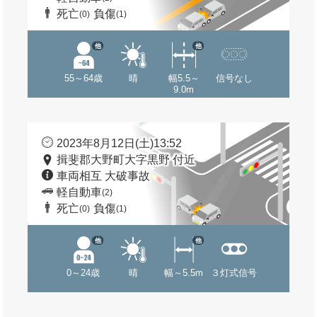
死亡
負傷
(0)
(1)
他
他
55～64歳
晴
幅5.5～
信号なし
9.0m
2023年8月12日(土)13:52
揖斐郡大野町大字黒野 付近
車両相互 大破事故
軽自動車
(2)
死亡
負傷
(0)
(1)
他
他
0～24歳
晴
幅～5.5m
３灯式信号