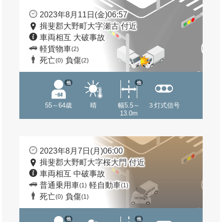
2023年8月11日(金)06:57
揖斐郡大野町大字瀬古 付近
車両相互 大破事故
軽貨物車
(2)
死亡
負傷
(0)
(2)
他
他
55～64歳
晴
幅5.5～
３灯式信号
13.0m
2023年8月7日(月)06:00
揖斐郡大野町大字桜大門 付近
車両相互 中破事故
普通乗用車
軽自動車
(1)
(1)
死亡
負傷
(0)
(1)
他
他