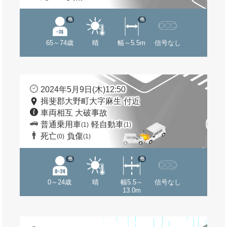
他
他
65～74歳
晴
幅～5.5m
信号なし
2024年5月9日(木)12:50
揖斐郡大野町大字麻生 付近
車両相互 大破事故
普通乗用車
軽自動車
(1)
(1)
死亡
負傷
(0)
(1)
他
他
0～24歳
晴
幅5.5～
信号なし
13.0m