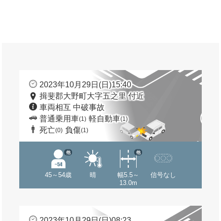
2023年10月29日(日)15:40
揖斐郡大野町大字五之里 付近
車両相互 中破事故
普通乗用車
軽自動車
(1)
(1)
死亡
負傷
(0)
(1)
他
他
45～54歳
晴
幅5.5～
信号なし
13.0m
2023年10月29日(日)08:23