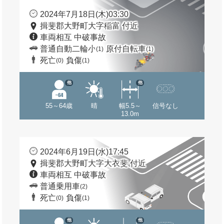
2024年7月18日(木)03:30
揖斐郡大野町大字稲富 付近
車両相互 中破事故
普通自動二輪小
原付自転車
(1)
(1)
死亡
負傷
(0)
(1)
他
他
55～64歳
晴
幅5.5～
信号なし
13.0m
2024年6月19日(水)17:45
揖斐郡大野町大字大衣斐 付近
車両相互 中破事故
普通乗用車
(2)
死亡
負傷
(0)
(1)
他
他