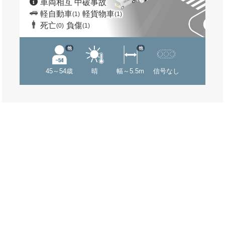
車両相互 中破事故
軽自動車
軽貨物車
(1)
(1)
死亡
負傷
(0)
(1)
他
他
45～54歳
晴
幅～5.5m
信号なし