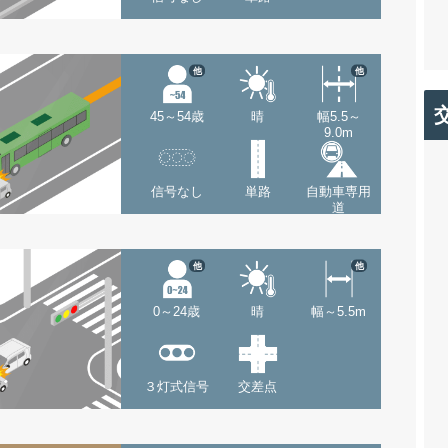
他
他
45～54歳
晴
幅5.5～
9.0m
信号なし
単路
自動車専用
道
他
他
0～24歳
晴
幅～5.5m
３灯式信号
交差点