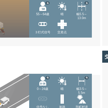
他
他
55～64歳
晴
幅5.5～
13.0m
３灯式信号
交差点
他
他
0～24歳
晴
幅3.5～
5.5m
信号なし
単路
市町村道