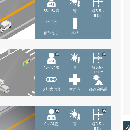
55～64歳
晴
幅5.5～
9.0m
信号なし
単路
他
他
45～54歳
晴
幅5.5～
13.0m
３灯式信号
交差点
都道府県道
他
他
0～24歳
晴
幅5.5～
9.0m