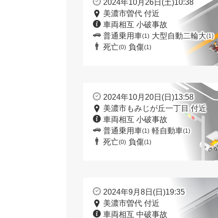
2024年10月26日(土)10:38
美濃市曽代 付近
車両相互 小破事故
普通乗用車
大型自動二輪大
(1)
(1)
死亡
負傷
(0)
(1)
2024年10月20日(日)13:58
美濃市もみじが丘一丁目 付近
車両相互 小破事故
普通乗用車
軽自動車
(1)
(1)
死亡
負傷
(0)
(1)
2024年9月8日(日)19:35
美濃市曽代 付近
車両相互 中破事故