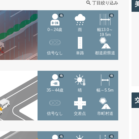
丁目絞り込み
他
他
0～24歳
雨
幅13.0～
19.5m
信号なし
単路
都道府県道
他
他
35～44歳
晴
幅～5.5m
信号なし
交差点
市町村道
他
他