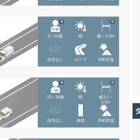
他
他
0～24歳
晴
幅～3.5m
信号なし
カーブ
市町村道
他
他
25～34歳
晴
幅3.5～
5.5m
信号なし
単路
市町村道