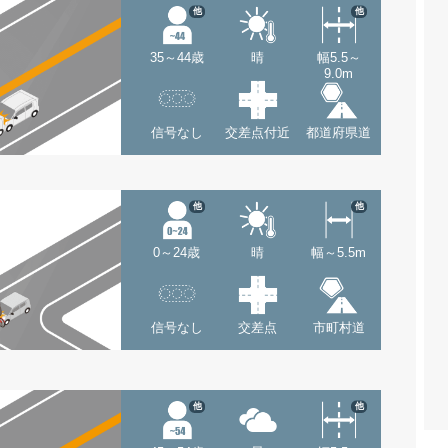
他
他
35～44歳
晴
幅5.5～
9.0m
信号なし
交差点付近
都道府県道
他
他
0～24歳
晴
幅～5.5m
信号なし
交差点
市町村道
他
他