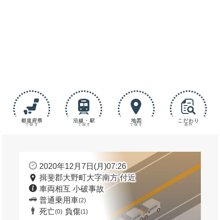
都道府県
沿線・駅
地図
こだわり
で探す
で探す
で探す
条件
2020年12月7日(月)07:26
揖斐郡大野町大字南方 付近
車両相互 小破事故
普通乗用車
(2)
死亡
負傷
(0)
(1)