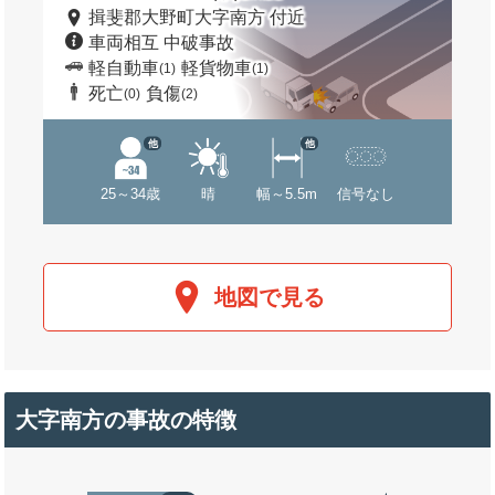
揖斐郡大野町大字南方 付近
車両相互 中破事故
軽自動車
軽貨物車
(1)
(1)
死亡
負傷
(0)
(2)
他
他
25～34歳
晴
幅～5.5m
信号なし
地図で見る
大字南方の事故の特徴