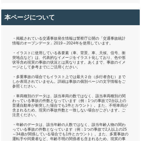
本ページについて
・掲載されている交通事故発生情報は警察庁公開の「交通事故統計
情報のオープンデータ」2019～2024年を使用しています。
・イラストに使用している各要素（車、背景、車、天候、信号、衝
突地点など）は、代表的なイメージをイラスト化しており、色や形
状等含め現実の事故の状況とは異なります。あくまで、事故のイメ
ージとして参考までにご活用ください。
・多重事故の場合でもイラスト上では最大２台（歩行者含む）まで
しか表現されていません。詳細は事故の個別ページの文字情報をご
参照ください。
・車両種別のデータは、該当車両の数ではなく、該当車両種別の関
わっている事故の件数となっています（例：1つの事故で2台以上の
普通自動車が衝突した場合でも1件とカウント）。また、不明車両が
含まれるため、現実の事故件数と一致しない場合がございます。ご
注意ください。
・年齢のデータは、該当年齢の人数ではなく、該当年齢人物の関わ
っている事故の件数となっています（例：1つの事故で2人以上の25
～34歳が関係している場合でも1件とカウント）。また、多重事故の
運転手や同乗者など、年齢不明の関係者も含まれるため、現実の事