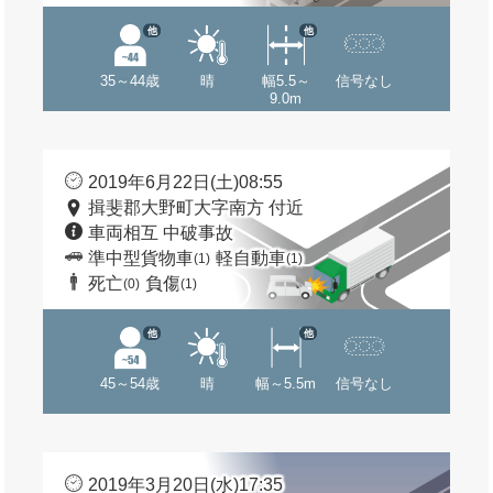
他
他
35～44歳
晴
幅5.5～
信号なし
9.0m
2019年6月22日(土)08:55
揖斐郡大野町大字南方 付近
車両相互 中破事故
準中型貨物車
軽自動車
(1)
(1)
死亡
負傷
(0)
(1)
他
他
45～54歳
晴
幅～5.5m
信号なし
2019年3月20日(水)17:35