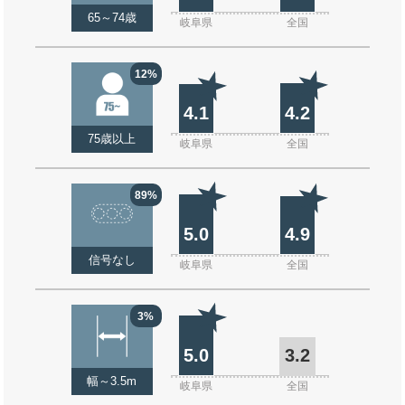
65～74歳
岐阜県
全国
12%
4.1
4.2
75歳以上
岐阜県
全国
89%
5.0
4.9
信号なし
岐阜県
全国
3%
5.0
3.2
幅～3.5m
岐阜県
全国