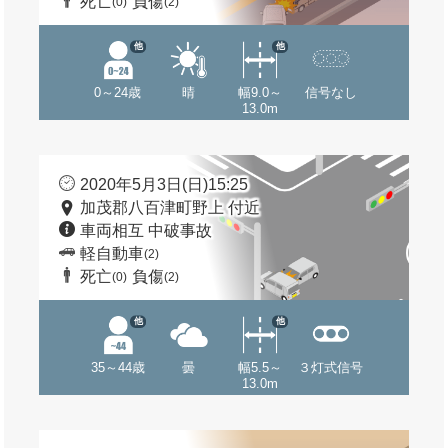
死亡
負傷
(0)
(2)
他
他
0～24歳
晴
幅9.0～
信号なし
13.0m
2020年5月3日(日)15:25
加茂郡八百津町野上 付近
車両相互 中破事故
軽自動車
(2)
死亡
負傷
(0)
(2)
他
他
35～44歳
曇
幅5.5～
３灯式信号
13.0m