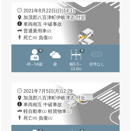
2021年8月22日(日)14:11
加茂郡八百津町伊岐津志 付近
車両相互 中破事故
普通乗用車
(2)
死亡
負傷
(0)
(1)
他
他
45～54歳
曇
幅5.5～
信号なし
13.0m
2021年7月5日(月)12:29
加茂郡八百津町伊岐津志 付近
車両相互 中破事故
軽自動車
軽貨物車
(1)
(1)
死亡
負傷
(0)
(1)