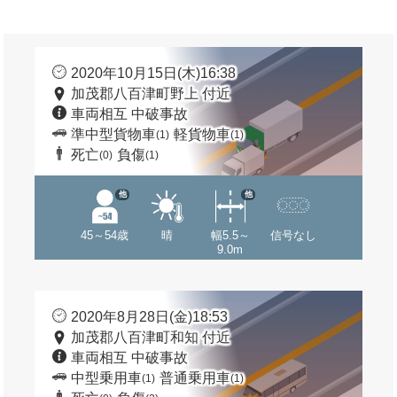
2020年10月15日(木)16:38
加茂郡八百津町野上 付近
車両相互 中破事故
準中型貨物車
軽貨物車
(1)
(1)
死亡
負傷
(0)
(1)
他
他
45～54歳
晴
幅5.5～
信号なし
9.0m
2020年8月28日(金)18:53
加茂郡八百津町和知 付近
車両相互 中破事故
中型乗用車
普通乗用車
(1)
(1)