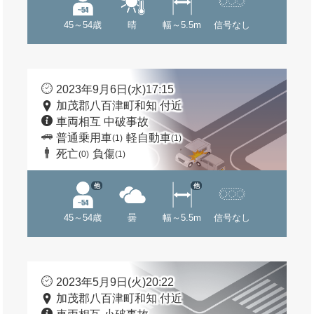
45～54歳
晴
幅～5.5m
信号なし
2023年9月6日(水)17:15
加茂郡八百津町和知 付近
車両相互 中破事故
普通乗用車
軽自動車
(1)
(1)
死亡
負傷
(0)
(1)
他
他
45～54歳
曇
幅～5.5m
信号なし
2023年5月9日(火)20:22
加茂郡八百津町和知 付近