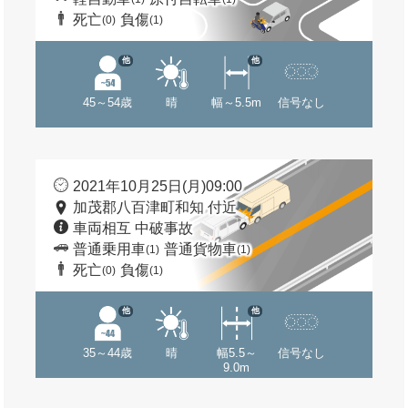
死亡
負傷
(0)
(1)
他
他
45～54歳
晴
幅～5.5m
信号なし
2021年10月25日(月)09:00
加茂郡八百津町和知 付近
車両相互 中破事故
普通乗用車
普通貨物車
(1)
(1)
死亡
負傷
(0)
(1)
他
他
35～44歳
晴
幅5.5～
信号なし
9.0m