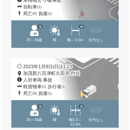
車両相互 小破事故
自転車
(1)
死亡
負傷
(0)
(1)
他
他
25～34歳
晴
幅～5.5m
信号なし
2023年1月8日(日)11:23
加茂郡八百津町久田見 付近
人対車両 事故
軽貨物車
歩行者
(1)
(1)
死亡
負傷
(0)
(1)
他
他
35～44歳
晴
幅5.5～
信号なし
13.0m