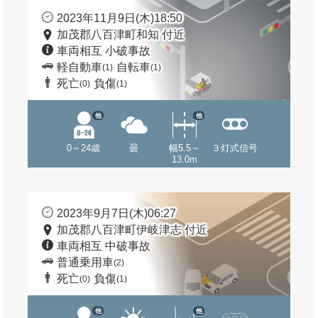
2023年11月9日(木)18:50
加茂郡八百津町和知 付近
車両相互 小破事故
軽自動車
自転車
(1)
(1)
死亡
負傷
(0)
(1)
他
他
0～24歳
曇
幅5.5～
３灯式信号
13.0m
2023年9月7日(木)06:27
加茂郡八百津町伊岐津志 付近
車両相互 中破事故
普通乗用車
(2)
死亡
負傷
(0)
(1)
他
他