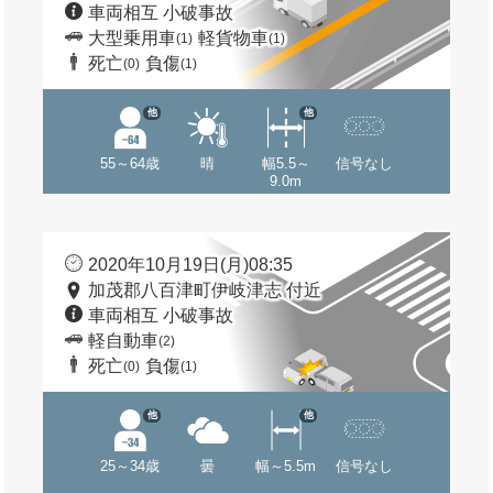
車両相互 小破事故
大型乗用車
軽貨物車
(1)
(1)
死亡
負傷
(0)
(1)
他
他
55～64歳
晴
幅5.5～
信号なし
9.0m
2020年10月19日(月)08:35
加茂郡八百津町伊岐津志 付近
車両相互 小破事故
軽自動車
(2)
死亡
負傷
(0)
(1)
他
他
25～34歳
曇
幅～5.5m
信号なし