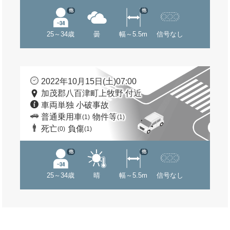
他
他
25～34歳
曇
幅～5.5m
信号なし
2022年10月15日(土)07:00
加茂郡八百津町上牧野 付近
車両単独 小破事故
普通乗用車
物件等
(1)
(1)
死亡
負傷
(0)
(1)
他
他
25～34歳
晴
幅～5.5m
信号なし