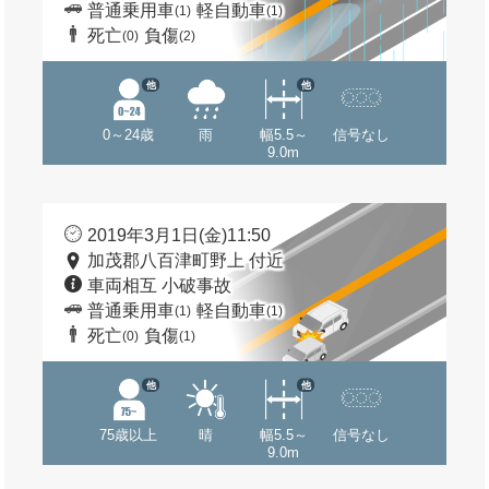
普通乗用車
軽自動車
(1)
(1)
死亡
負傷
(0)
(2)
他
他
0～24歳
雨
幅5.5～
信号なし
9.0m
2019年3月1日(金)11:50
加茂郡八百津町野上 付近
車両相互 小破事故
普通乗用車
軽自動車
(1)
(1)
死亡
負傷
(0)
(1)
他
他
75歳以上
晴
幅5.5～
信号なし
9.0m