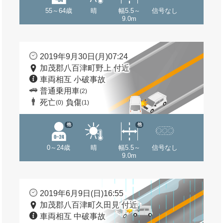
55～64歳
晴
幅5.5～
信号なし
9.0m
2019年9月30日(月)07:24
加茂郡八百津町野上 付近
車両相互 小破事故
普通乗用車
(2)
死亡
負傷
(0)
(1)
他
他
0～24歳
晴
幅5.5～
信号なし
9.0m
2019年6月9日(日)16:55
加茂郡八百津町久田見 付近
車両相互 中破事故