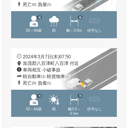
死亡
負傷
(0)
(1)
他
他
55～64歳
雨
幅～3.5m
信号なし
2024年3月7日(木)07:50
加茂郡八百津町八百津 付近
車両相互 小破事故
軽自動車
軽貨物車
(1)
(1)
死亡
負傷
(0)
(1)
他
他
55～64歳
晴
幅3.5～
信号なし
5.5m