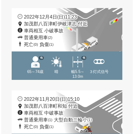
2022年12月4日(日)11:23
加茂郡八百津町伊岐津志 付近
車両相互 小破事故
普通乗用車
(2)
死亡
負傷
(0)
(1)
他
他
65～74歳
晴
幅5.5～
３灯式信号
13.0m
2022年11月20日(日)15:10
加茂郡八百津町和知 付近
車両相互 中破事故
普通乗用車
大型自動二輪小
(1)
(1)
死亡
負傷
(0)
(1)