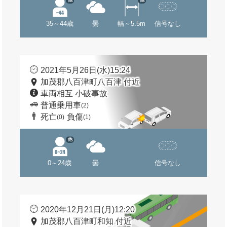
他
他
35～44歳
曇
幅～5.5m
信号なし
2021年5月26日(水)15:24
加茂郡八百津町八百津 付近
車両相互 小破事故
普通乗用車
(2)
死亡
負傷
(0)
(1)
他
0～24歳
曇
信号なし
2020年12月21日(月)12:20
加茂郡八百津町和知 付近