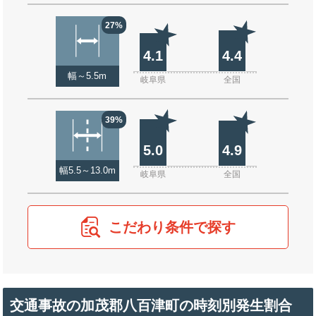
27%
4.1
4.4
幅～5.5m
岐阜県
全国
39%
5.0
4.9
幅5.5～13.0m
岐阜県
全国
こだわり条件で探す
交通事故の加茂郡八百津町の時刻別発生割合