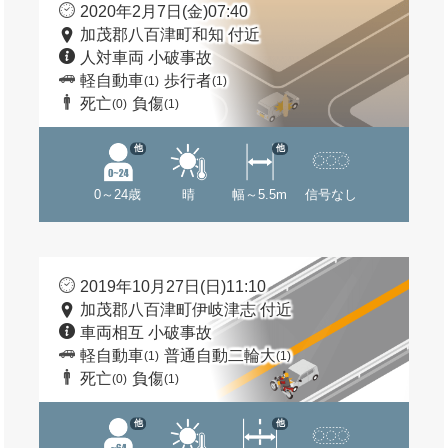
2020年2月7日(金)07:40
加茂郡八百津町和知 付近
人対車両 小破事故
軽自動車
歩行者
(1)
(1)
死亡
負傷
(0)
(1)
他
他
0～24歳
晴
幅～5.5m
信号なし
2019年10月27日(日)11:10
加茂郡八百津町伊岐津志 付近
車両相互 小破事故
軽自動車
普通自動二輪大
(1)
(1)
死亡
負傷
(0)
(1)
他
他