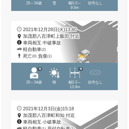
25～34歳
雪
幅5.5～
信号なし
9.0m
2021年12月28日(火)13:40
加茂郡八百津町上飯田 付近
車両相互 中破事故
軽自動車
(2)
死亡
負傷
(0)
(1)
他
他
25～34歳
晴
幅5.5～
信号なし
13.0m
2021年12月3日(金)15:18
加茂郡八百津町和知 付近
車両相互 小破事故
軽自動車
原付自転車
(1)
(1)