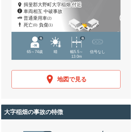
揖斐郡大野町大字稲畑 付近
車両相互 中破事故
普通乗用車
(2)
死亡
負傷
(0)
(1)
他
他
65～74歳
晴
幅5.5～
信号なし
13.0m
地図で見る
大字稲畑の事故の特徴