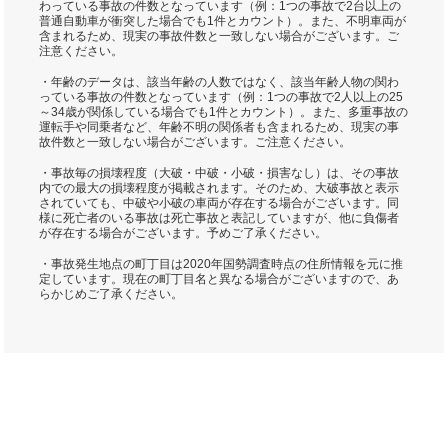
わっている事故の件数となっています（例：1つの事故で2台以上の
普通自動車が衝突した場合でも1件とカウント）。また、不明車両が
含まれるため、現実の事故件数と一致しない場合がございます。ご
注意ください。
・年齢のデータは、該当年齢の人数ではなく、該当年齢人物の関わ
っている事故の件数となっています（例：1つの事故で2人以上の25
～34歳が関係している場合でも1件とカウント）。また、多重事故の
運転手や同乗者など、年齢不明の関係者も含まれるため、現実の事
故件数と一致しない場合がございます。ご注意ください。
・事故毎の損壊程度（大破・中破・小破・損害なし）は、その事故
内での最大の損壊程度が掲載されます。そのため、大破事故と表示
されていても、中破や小破の車両が存在する場合がございます。同
様に死亡者のいる事故は死亡事故と表記していますが、他に負傷者
が存在する場合がございます。予めご了承ください。
・事故発生地点の町丁目は2020年国勢調査時点の住所情報を元に推
定しています。現在の町丁目名と異なる場合がございますので、あ
らかじめご了承ください。