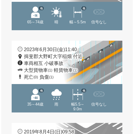
他
他
65～74歳
晴
幅～5.5m
信号なし
2023年6月30日(金)11:40
揖斐郡大野町大字稲畑 付近
車両相互 小破事故
大型貨物車
軽貨物車
(1)
(1)
死亡
負傷
(0)
(1)
他
他
35～44歳
雨
幅5.5～
信号なし
9.0m
2019年8月4日(日)09:58