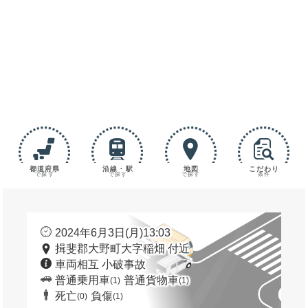
都道府県
沿線・駅
地図
こだわり
で探す
で探す
で探す
条件
2024年6月3日(月)13:03
揖斐郡大野町大字稲畑 付近
車両相互 小破事故
普通乗用車
普通貨物車
(1)
(1)
死亡
負傷
(0)
(1)