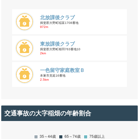
北放課後クラブ
揖斐郡大野町稲富1708番地
972m
東放課後クラブ
揖斐郡大野町相羽763番地10
2km
一色留守家庭教室Ｂ
本巣市見延16番地
2.5km
交通事故の大字稲畑の年齢割合