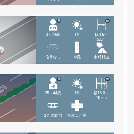
他
他
0～24歳
晴
幅3.5～
5.5m
信号なし
単路
市町村道
他
他
35～44歳
晴
幅13.0～
19.5m
３灯式信号
交差点付近