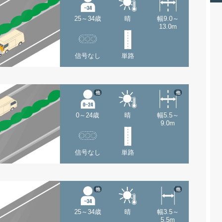
25～34歳
晴
幅9.0～
13.0m
信号なし
単路
他
他
0～24歳
晴
幅5.5～
9.0m
信号なし
単路
他
他
25～34歳
晴
幅3.5～
5.5m