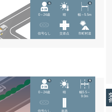
他
他
0～24歳
晴
幅～5.5m
信号なし
交差点
市町村道
他
他
0～24歳
晴
幅5.5～
9.0m
信号なし
単路