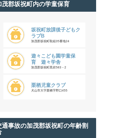
加茂郡坂祝町内の学童保育
坂祝町放課後子どもク
ラブB
加茂郡坂祝町取組35番地24
遊々こども園学童保
育 遊々学舎
加茂郡坂祝町黒岩583－2
栗栖児童クラブ
犬山市大字栗栖字野口455
交通事故の加茂郡坂祝町の年齢割
合