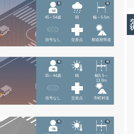
他
他
45～54歳
雨
幅～5.5m
信号なし
交差点
都道府県道
他
他
35～44歳
晴
幅5.5～
13.0m
信号なし
交差点
市町村道
他
他