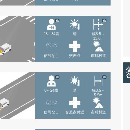
他
他
25～34歳
晴
幅5.5～
13.0m
信号なし
交差点
市町村道
他
他
0～24歳
晴
幅3.5～
5.5m
信号なし
交差点付近
市町村道