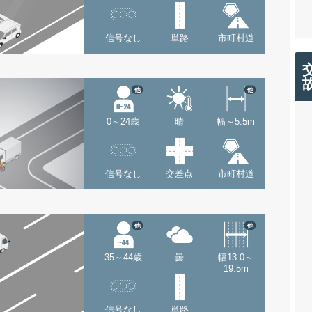
信号なし
単路
市町村道
他
他
0～24歳
晴
幅～5.5m
信号なし
交差点
市町村道
他
他
35～44歳
曇
幅13.0～
19.5m
信号なし
単路