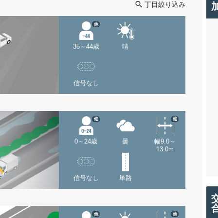
丁目絞り込み
他
35～44歳
晴
信号なし
他
他
0～24歳
曇
幅9.0～
13.0m
信号なし
単路
他
他