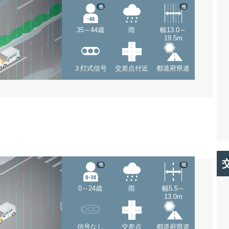
他
他
35～44歳
雨
幅13.0～
19.5m
３灯式信号
交差点付近
都道府県道
他
他
0～24歳
雨
幅5.5～
13.0m
信号なし
交差点
都道府県道