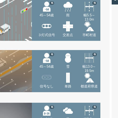
他
他
45～54歳
雨
幅5.5～
13.0m
３灯式信号
交差点
市町村道
他
他
45～54歳
雪
幅13.0～
19.5m
信号なし
単路
都道府県道
他
他