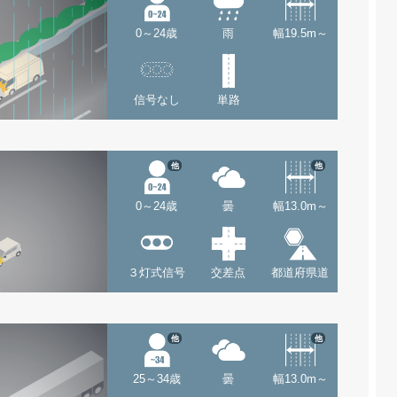
0～24歳
雨
幅19.5m～
信号なし
単路
他
他
0～24歳
曇
幅13.0m～
３灯式信号
交差点
都道府県道
他
他
25～34歳
曇
幅13.0m～