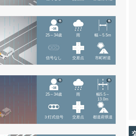
他
他
25～34歳
雨
幅～5.5m
信号なし
交差点
市町村道
他
他
25～34歳
雨
幅5.5～
13.0m
３灯式信号
交差点
都道府県道