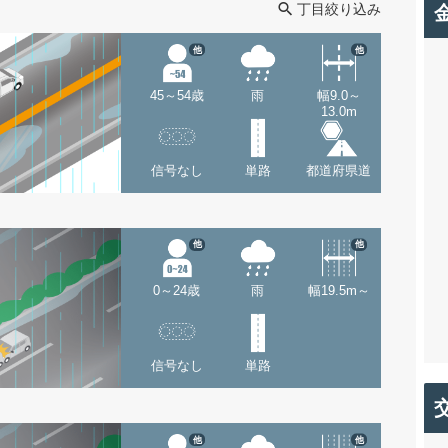
丁目絞り込み
他
他
45～54歳
雨
幅9.0～
13.0m
信号なし
単路
都道府県道
他
他
0～24歳
雨
幅19.5m～
信号なし
単路
他
他