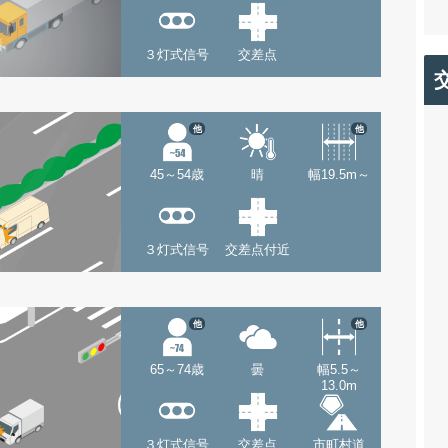
３灯式信号
交差点
他
他
45～54歳
晴
幅19.5m～
３灯式信号
交差点付近
他
他
65～74歳
曇
幅5.5～
13.0m
３灯式信号
交差点
市町村道