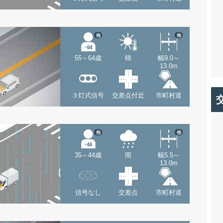
他
他
55～64歳
晴
幅9.0～
13.0m
３灯式信号
交差点付近
市町村道
他
他
35～44歳
雨
幅5.5～
13.0m
信号なし
交差点
市町村道