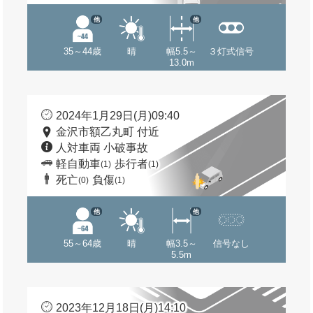
他
他
35～44歳
晴
幅5.5～
３灯式信号
13.0m
2024年1月29日(月)09:40
金沢市額乙丸町 付近
人対車両 小破事故
軽自動車
歩行者
(1)
(1)
死亡
負傷
(0)
(1)
他
他
55～64歳
晴
幅3.5～
信号なし
5.5m
2023年12月18日(月)14:10