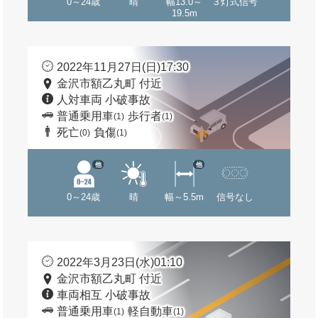
0～24歳
晴
幅13.0～
３灯式信号
19.5m
2022年11月27日(日)17:30
金沢市額乙丸町 付近
人対車両 小破事故
普通乗用車
歩行者
(1)
(1)
死亡
負傷
(0)
(1)
他
他
0～24歳
晴
幅～5.5m
信号なし
2022年3月23日(水)01:10
金沢市額乙丸町 付近
車両相互 小破事故
普通乗用車
軽自動車
(1)
(1)