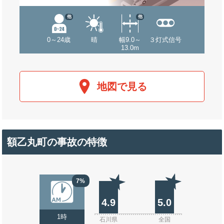
他
他
0～24歳
晴
幅9.0～
３灯式信号
13.0m
地図で見る
額乙丸町の事故の特徴
7%
4.9
5.0
1時
石川県
全国