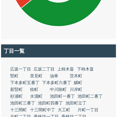
丁目一覧
広坂一丁目
広坂二丁目
上柿木畠
下柿木畠
竪町
里見町
油車
茨木町
下本多町五番丁
下本多町六番丁
鱗町
新竪町
枝町
中川除町
川岸町
杉浦町
水溜町
池田町一番丁
池田町二番丁
池田町三番丁
池田町四番丁
池田町立丁
十三間町
十三間町中丁
大工町
片町一丁目
片町二丁目
香林坊一丁目
香林坊二丁目