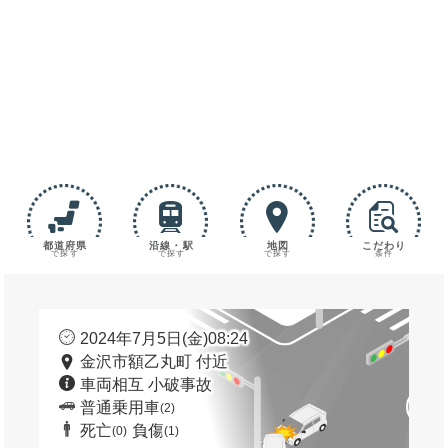
都道府県
沿線・駅
地図
こだわり
で探す
で探す
で探す
条件
2024年7月5日(金)08:24
金沢市額乙丸町 付近
車両相互 小破事故
普通乗用車
(2)
死亡
負傷
(0)
(1)