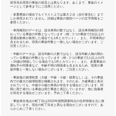
状等含め現実の事故の状況とは異なります。あくまで、事故のイメ
ージとして参考までにご活用ください。
・多重事故の場合でもイラスト上では最大２台（歩行者含む）まで
しか表現されていません。詳細は事故の個別ページの文字情報をご
参照ください。
・車両種別のデータは、該当車両の数ではなく、該当車両種別の関
わっている事故の件数となっています（例：1つの事故で2台以上の
普通自動車が衝突した場合でも1件とカウント）。また、不明車両が
含まれるため、現実の事故件数と一致しない場合がございます。ご
注意ください。
・年齢のデータは、該当年齢の人数ではなく、該当年齢人物の関わ
っている事故の件数となっています（例：1つの事故で2人以上の25
～34歳が関係している場合でも1件とカウント）。また、多重事故の
運転手や同乗者など、年齢不明の関係者も含まれるため、現実の事
故件数と一致しない場合がございます。ご注意ください。
・事故毎の損壊程度（大破・中破・小破・損害なし）は、その事故
内での最大の損壊程度が掲載されます。そのため、大破事故と表示
されていても、中破や小破の車両が存在する場合がございます。同
様に死亡者のいる事故は死亡事故と表記していますが、他に負傷者
が存在する場合がございます。予めご了承ください。
・事故発生地点の町丁目は2020年国勢調査時点の住所情報を元に推
定しています。現在の町丁目名と異なる場合がございますので、あ
らかじめご了承ください。