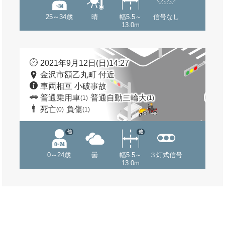
25～34歳
晴
幅5.5～
信号なし
13.0m
2021年9月12日(日)14:27
金沢市額乙丸町 付近
車両相互 小破事故
普通乗用車
普通自動二輪大
(1)
(1)
死亡
負傷
(0)
(1)
他
他
0～24歳
曇
幅5.5～
３灯式信号
13.0m