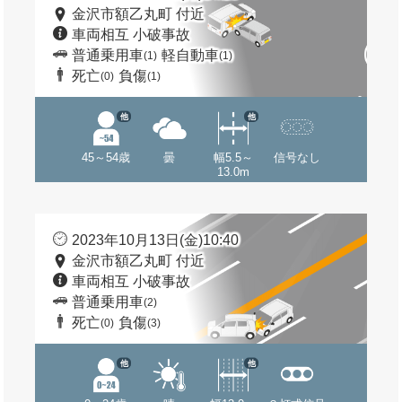
金沢市額乙丸町 付近
車両相互 小破事故
普通乗用車
軽自動車
(1)
(1)
死亡
負傷
(0)
(1)
他
他
45～54歳
曇
幅5.5～
信号なし
13.0m
2023年10月13日(金)10:40
金沢市額乙丸町 付近
車両相互 小破事故
普通乗用車
(2)
死亡
負傷
(0)
(3)
他
他