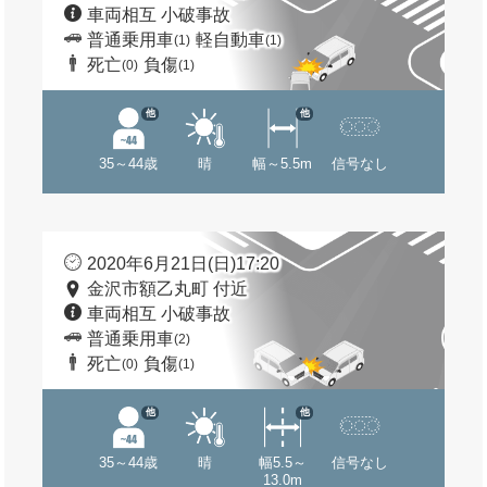
車両相互 小破事故
普通乗用車
軽自動車
(1)
(1)
死亡
負傷
(0)
(1)
他
他
35～44歳
晴
幅～5.5m
信号なし
2020年6月21日(日)17:20
金沢市額乙丸町 付近
車両相互 小破事故
普通乗用車
(2)
死亡
負傷
(0)
(1)
他
他
35～44歳
晴
幅5.5～
信号なし
13.0m