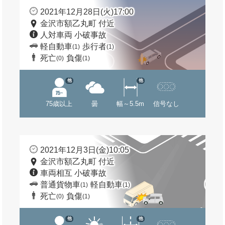
2021年12月28日(火)17:00
金沢市額乙丸町 付近
人対車両 小破事故
軽自動車
歩行者
(1)
(1)
死亡
負傷
(0)
(1)
他
他
75歳以上
曇
幅～5.5m
信号なし
2021年12月3日(金)10:05
金沢市額乙丸町 付近
車両相互 小破事故
普通貨物車
軽自動車
(1)
(1)
死亡
負傷
(0)
(1)
他
他