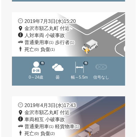
2019年7月3日(水)15:20
金沢市額乙丸町 付近
人対車両 小破事故
普通乗用車
歩行者
(1)
(1)
死亡
負傷
(0)
(1)
他
他
0～24歳
曇
幅～5.5m
信号なし
2019年4月3日(水)17:43
金沢市額乙丸町 付近
車両相互 小破事故
普通乗用車
軽貨物車
(1)
(1)
死亡
負傷
(0)
(2)