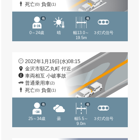
死亡
負傷
(0)
(1)
他
他
0～24歳
晴
幅13.0～
３灯式信号
19.5m
2022年1月19日(水)08:15
金沢市額乙丸町 付近
車両相互 小破事故
普通乗用車
(2)
死亡
負傷
(0)
(1)
他
他
25～34歳
曇
幅5.5～
３灯式信号
9.0m