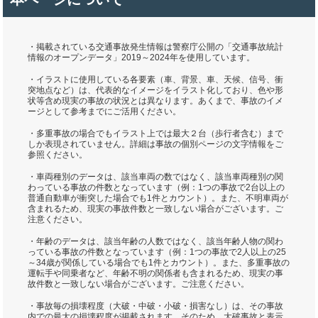
・掲載されている交通事故発生情報は警察庁公開の「交通事故統計
情報のオープンデータ」2019～2024年を使用しています。
・イラストに使用している各要素（車、背景、車、天候、信号、衝
突地点など）は、代表的なイメージをイラスト化しており、色や形
状等含め現実の事故の状況とは異なります。あくまで、事故のイメ
ージとして参考までにご活用ください。
・多重事故の場合でもイラスト上では最大２台（歩行者含む）まで
しか表現されていません。詳細は事故の個別ページの文字情報をご
参照ください。
・車両種別のデータは、該当車両の数ではなく、該当車両種別の関
わっている事故の件数となっています（例：1つの事故で2台以上の
普通自動車が衝突した場合でも1件とカウント）。また、不明車両が
含まれるため、現実の事故件数と一致しない場合がございます。ご
注意ください。
・年齢のデータは、該当年齢の人数ではなく、該当年齢人物の関わ
っている事故の件数となっています（例：1つの事故で2人以上の25
～34歳が関係している場合でも1件とカウント）。また、多重事故の
運転手や同乗者など、年齢不明の関係者も含まれるため、現実の事
故件数と一致しない場合がございます。ご注意ください。
・事故毎の損壊程度（大破・中破・小破・損害なし）は、その事故
内での最大の損壊程度が掲載されます。そのため、大破事故と表示