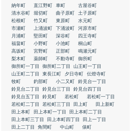
納年町
直江野町
車町
古屋谷町
清水谷町
堀切町
曲子原町
土子原町
松根町
竹又町
東原町
水元町
市瀬町
上涌波町
下涌波町
河原市町
月浦町
堅田町
深谷町
四王寺町
福畠町
小野町
小池町
桐山町
高坂町
宮野町
正部町
鳴瀬元町
梨木町
薬師町
不動寺町
御所町
御所町一丁目
御所町二丁目
山王町一丁目
山王町二丁目
東長江町
夕日寺町
伝燈寺町
牧町
釣部町
小二又町
鈴見台一丁目
鈴見台二丁目
鈴見台三丁目
鈴見台四丁目
鈴見台五丁目
鈴見町
若松町
若松町一丁目
若松町二丁目
若松町三丁目
田上町
田上新町
田上本町
田上本町一丁目
田上本町二丁目
田上本町三丁目
田上本町四丁目
田上一丁目
田上二丁目
角間町
中山町
俵町