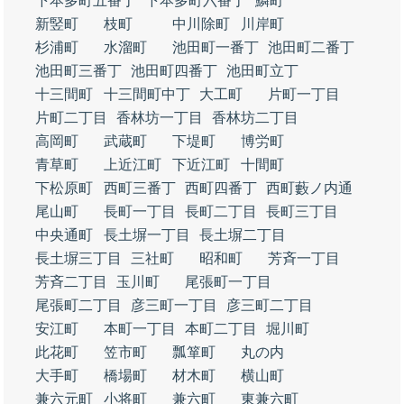
下本多町五番丁
下本多町六番丁
鱗町
新竪町
枝町
中川除町
川岸町
杉浦町
水溜町
池田町一番丁
池田町二番丁
池田町三番丁
池田町四番丁
池田町立丁
十三間町
十三間町中丁
大工町
片町一丁目
片町二丁目
香林坊一丁目
香林坊二丁目
高岡町
武蔵町
下堤町
博労町
青草町
上近江町
下近江町
十間町
下松原町
西町三番丁
西町四番丁
西町藪ノ内通
尾山町
長町一丁目
長町二丁目
長町三丁目
中央通町
長土塀一丁目
長土塀二丁目
長土塀三丁目
三社町
昭和町
芳斉一丁目
芳斉二丁目
玉川町
尾張町一丁目
尾張町二丁目
彦三町一丁目
彦三町二丁目
安江町
本町一丁目
本町二丁目
堀川町
此花町
笠市町
瓢箪町
丸の内
大手町
橋場町
材木町
横山町
兼六元町
小将町
兼六町
東兼六町