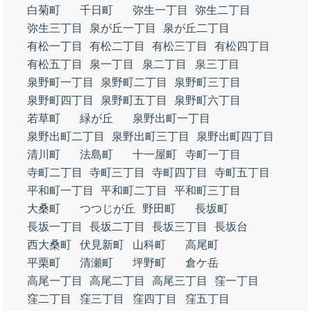
白菊町
千日町
弥生一丁目
弥生二丁目
弥生三丁目
泉が丘一丁目
泉が丘二丁目
有松一丁目
有松二丁目
有松三丁目
有松四丁目
有松五丁目
泉一丁目
泉二丁目
泉三丁目
泉野町一丁目
泉野町二丁目
泉野町三丁目
泉野町四丁目
泉野町五丁目
泉野町六丁目
若草町
緑が丘
泉野出町一丁目
泉野出町二丁目
泉野出町三丁目
泉野出町四丁目
清川町
法島町
十一屋町
寺町一丁目
寺町二丁目
寺町三丁目
寺町四丁目
寺町五丁目
平和町一丁目
平和町二丁目
平和町三丁目
大桑町
つつじが丘
野田町
長坂町
長坂一丁目
長坂二丁目
長坂三丁目
長坂台
西大桑町
伏見新町
山科町
高尾町
平栗町
清瀬町
坪野町
倉ケ岳
高尾一丁目
高尾二丁目
高尾三丁目
窪一丁目
窪二丁目
窪三丁目
窪四丁目
窪五丁目