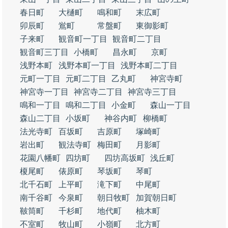
春日町
大樋町
鳴和町
末広町
卯辰町
鴬町
常盤町
東御影町
子来町
観音町一丁目
観音町二丁目
観音町三丁目
小橋町
昌永町
京町
浅野本町
浅野本町一丁目
浅野本町二丁目
元町一丁目
元町二丁目
乙丸町
神宮寺町
神宮寺一丁目
神宮寺二丁目
神宮寺三丁目
鳴和一丁目
鳴和二丁目
小金町
森山一丁目
森山二丁目
小坂町
神谷内町
柳橋町
法光寺町
百坂町
吉原町
塚崎町
岩出町
観法寺町
梅田町
月影町
花園八幡町
四坊町
四坊高坂町
浅丘町
榎尾町
俵原町
琴坂町
琴町
北千石町
上平町
滝下町
中尾町
南千谷町
今泉町
朝日牧町
加賀朝日町
鞁筒町
千杉町
地代町
柚木町
不室町
牧山町
小嶺町
北方町