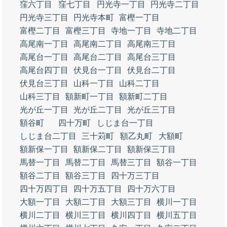
窪六丁目
窪七丁目
円光寺一丁目
円光寺二丁目
円光寺三丁目
円光寺本町
富樫一丁目
富樫二丁目
富樫三丁目
寺地一丁目
寺地二丁目
高尾南一丁目
高尾南二丁目
高尾南三丁目
高尾台一丁目
高尾台二丁目
高尾台三丁目
高尾台四丁目
伏見台一丁目
伏見台二丁目
伏見台三丁目
山科一丁目
山科二丁目
山科三丁目
額新町一丁目
額新町二丁目
光が丘一丁目
光が丘二丁目
光が丘三丁目
額谷町
四十万町
しじま台一丁目
しじま台二丁目
三十苅町
額乙丸町
大額町
額新保一丁目
額新保二丁目
額新保三丁目
馬替一丁目
馬替二丁目
馬替三丁目
額谷一丁目
額谷二丁目
額谷三丁目
四十万三丁目
四十万四丁目
四十万五丁目
四十万六丁目
大額一丁目
大額二丁目
大額三丁目
横川一丁目
横川二丁目
横川三丁目
横川四丁目
横川五丁目