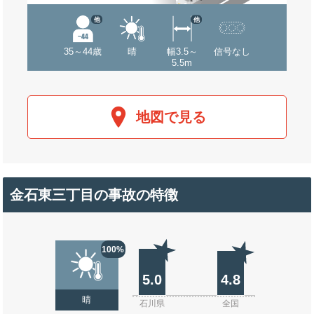
他
他
35～44歳
晴
幅3.5～
信号なし
5.5m
地図で見る
金石東三丁目の事故の特徴
100%
5.0
4.8
晴
石川県
全国