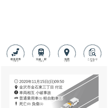
都道府県
沿線・駅
地図
こだわり
で探す
で探す
で探す
条件
2020年11月15日(日)09:50
金沢市金石東三丁目 付近
車両相互 小破事故
普通乗用車
軽自動車
(1)
(1)
死亡
負傷
(0)
(1)