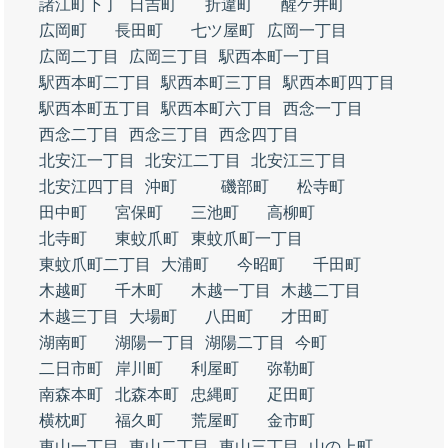
諸江町下丁
日吉町
折違町
醒ケ井町
広岡町
長田町
七ツ屋町
広岡一丁目
広岡二丁目
広岡三丁目
駅西本町一丁目
駅西本町二丁目
駅西本町三丁目
駅西本町四丁目
駅西本町五丁目
駅西本町六丁目
西念一丁目
西念二丁目
西念三丁目
西念四丁目
北安江一丁目
北安江二丁目
北安江三丁目
北安江四丁目
沖町
磯部町
松寺町
田中町
宮保町
三池町
高柳町
北寺町
東蚊爪町
東蚊爪町一丁目
東蚊爪町二丁目
大浦町
今昭町
千田町
木越町
千木町
木越一丁目
木越二丁目
木越三丁目
大場町
八田町
才田町
湖南町
湖陽一丁目
湖陽二丁目
今町
二日市町
岸川町
利屋町
弥勒町
南森本町
北森本町
忠縄町
疋田町
横枕町
福久町
荒屋町
金市町
東山一丁目
東山二丁目
東山三丁目
山の上町