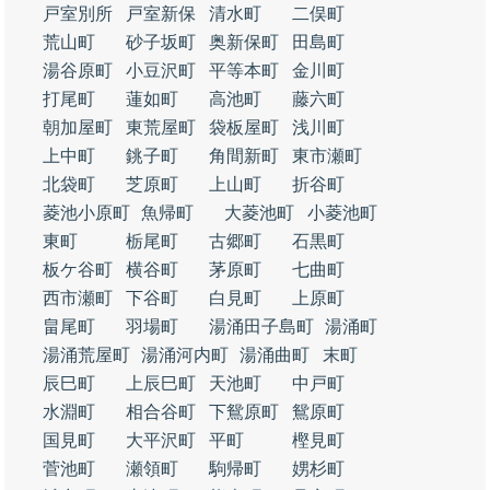
戸室別所
戸室新保
清水町
二俣町
荒山町
砂子坂町
奥新保町
田島町
湯谷原町
小豆沢町
平等本町
金川町
打尾町
蓮如町
高池町
藤六町
朝加屋町
東荒屋町
袋板屋町
浅川町
上中町
銚子町
角間新町
東市瀬町
北袋町
芝原町
上山町
折谷町
菱池小原町
魚帰町
大菱池町
小菱池町
東町
栃尾町
古郷町
石黒町
板ケ谷町
横谷町
茅原町
七曲町
西市瀬町
下谷町
白見町
上原町
畠尾町
羽場町
湯涌田子島町
湯涌町
湯涌荒屋町
湯涌河内町
湯涌曲町
末町
辰巳町
上辰巳町
天池町
中戸町
水淵町
相合谷町
下鴛原町
鴛原町
国見町
大平沢町
平町
樫見町
菅池町
瀬領町
駒帰町
娚杉町