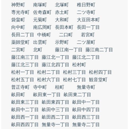
神野町
南塚町
北塚町
稚日野町
専光寺町
佐奇森町
赤土町
二ツ寺町
袋畠町
元菊町
大和町
大豆田本町
向中町
南広岡町
長田本町
長田一丁目
長田二丁目
中橋町
二口町
若宮町
薬師堂町
出雲町
示野町
二ツ屋町
二宮町
北町
藤江南一丁目
藤江南二丁目
藤江南三丁目
藤江北一丁目
藤江北二丁目
藤江北三丁目
藤江北四丁目
松村町
松村一丁目
松村二丁目
松村三丁目
松村四丁目
松村五丁目
松村六丁目
松村七丁目
観音堂町
普正寺町
寺中町
桂町
無量寺町
畝田町
畝田東一丁目
畝田東二丁目
畝田東三丁目
畝田東四丁目
畝田中一丁目
畝田中二丁目
畝田中三丁目
畝田中四丁目
畝田西一丁目
畝田西二丁目
畝田西三丁目
畝田西四丁目
無量寺一丁目
無量寺二丁目