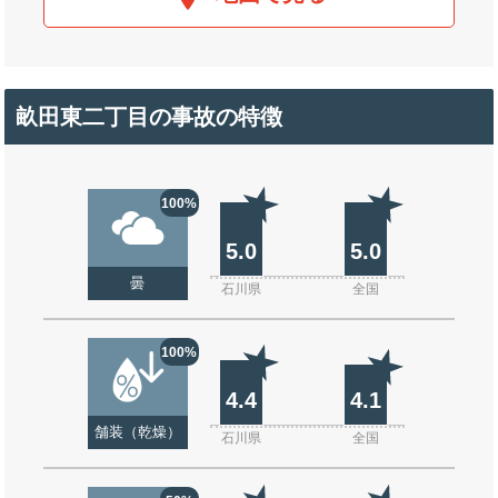
畝田東二丁目の事故の特徴
100%
5.0
5.0
曇
石川県
全国
100%
4.4
4.1
舗装（乾燥）
石川県
全国