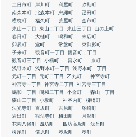
二日市町
岸川町
利屋町
弥勒町
南森本町
北森本町
忠縄町
疋田町
横枕町
福久町
荒屋町
金市町
東山一丁目
東山二丁目
東山三丁目
山の上町
春日町
大樋町
鳴和町
末広町
卯辰町
鴬町
常盤町
東御影町
子来町
観音町一丁目
観音町二丁目
観音町三丁目
小橋町
昌永町
京町
浅野本町
浅野本町一丁目
浅野本町二丁目
元町一丁目
元町二丁目
乙丸町
神宮寺町
神宮寺一丁目
神宮寺二丁目
神宮寺三丁目
鳴和一丁目
鳴和二丁目
小金町
森山一丁目
森山二丁目
小坂町
神谷内町
柳橋町
法光寺町
百坂町
吉原町
塚崎町
岩出町
観法寺町
梅田町
月影町
花園八幡町
四坊町
四坊高坂町
浅丘町
榎尾町
俵原町
琴坂町
琴町