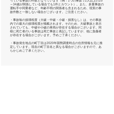
っている事故の件数となっています（例：1つの事故で2人以上の25
～34歳が関係している場合でも1件とカウント）。また、多重事故の
運転手や同乗者など、年齢不明の関係者も含まれるため、現実の事
故件数と一致しない場合がございます。ご注意ください。
・事故毎の損壊程度（大破・中破・小破・損害なし）は、その事故
内での最大の損壊程度が掲載されます。そのため、大破事故と表示
されていても、中破や小破の車両が存在する場合がございます。同
様に死亡者のいる事故は死亡事故と表記していますが、他に負傷者
が存在する場合がございます。予めご了承ください。
・事故発生地点の町丁目は2020年国勢調査時点の住所情報を元に推
定しています。現在の町丁目名と異なる場合がございますので、あ
らかじめご了承ください。