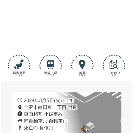
都道府県
沿線・駅
地図
こだわり
で探す
で探す
で探す
条件
2024年3月5日(火)11:20
金沢市畝田東二丁目 付近
車両相互 小破事故
軽自動車
自転車
(1)
(1)
死亡
負傷
(0)
(1)