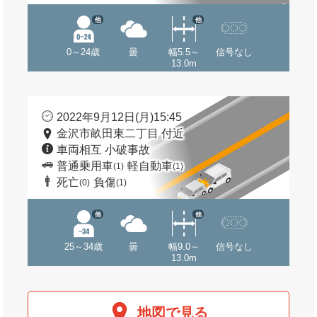
他
他
0～24歳
曇
幅5.5～
信号なし
13.0m
2022年9月12日(月)15:45
金沢市畝田東二丁目 付近
車両相互 小破事故
普通乗用車
軽自動車
(1)
(1)
死亡
負傷
(0)
(1)
他
他
25～34歳
曇
幅9.0～
信号なし
13.0m
地図で見る