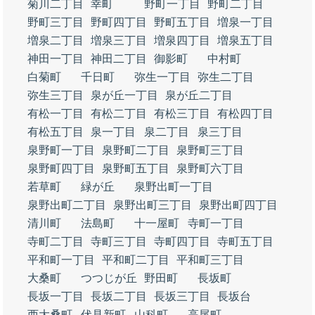
菊川二丁目
幸町
野町一丁目
野町二丁目
野町三丁目
野町四丁目
野町五丁目
増泉一丁目
増泉二丁目
増泉三丁目
増泉四丁目
増泉五丁目
神田一丁目
神田二丁目
御影町
中村町
白菊町
千日町
弥生一丁目
弥生二丁目
弥生三丁目
泉が丘一丁目
泉が丘二丁目
有松一丁目
有松二丁目
有松三丁目
有松四丁目
有松五丁目
泉一丁目
泉二丁目
泉三丁目
泉野町一丁目
泉野町二丁目
泉野町三丁目
泉野町四丁目
泉野町五丁目
泉野町六丁目
若草町
緑が丘
泉野出町一丁目
泉野出町二丁目
泉野出町三丁目
泉野出町四丁目
清川町
法島町
十一屋町
寺町一丁目
寺町二丁目
寺町三丁目
寺町四丁目
寺町五丁目
平和町一丁目
平和町二丁目
平和町三丁目
大桑町
つつじが丘
野田町
長坂町
長坂一丁目
長坂二丁目
長坂三丁目
長坂台
西大桑町
伏見新町
山科町
高尾町