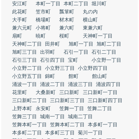
安江町
本町一丁目
本町二丁目
堀川町
此花町
笠市町
瓢箪町
丸の内
大手町
橋場町
材木町
横山町
兼六元町
小将町
兼六町
東兼六町
扇町
暁町
桜町
天神町一丁目
天神町二丁目
田井町
旭町一丁目
旭町二丁目
旭町三丁目
出羽町
石引一丁目
石引二丁目
石引三丁目
石引四丁目
宝町
小立野一丁目
小立野二丁目
小立野三丁目
小立野四丁目
小立野五丁目
錦町
館町
館山町
涌波一丁目
涌波二丁目
涌波三丁目
涌波四丁目
花里町
大桑新町
三口新町
三口新町一丁目
三口新町二丁目
三口新町三丁目
三口新町四丁目
上野本町
永安町
笠舞一丁目
笠舞二丁目
笠舞三丁目
城南一丁目
城南二丁目
笠舞本町一丁目
笠舞本町二丁目
本多町一丁目
本多町二丁目
本多町三丁目
菊川一丁目