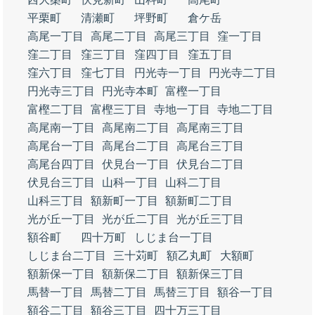
平栗町
清瀬町
坪野町
倉ケ岳
高尾一丁目
高尾二丁目
高尾三丁目
窪一丁目
窪二丁目
窪三丁目
窪四丁目
窪五丁目
窪六丁目
窪七丁目
円光寺一丁目
円光寺二丁目
円光寺三丁目
円光寺本町
富樫一丁目
富樫二丁目
富樫三丁目
寺地一丁目
寺地二丁目
高尾南一丁目
高尾南二丁目
高尾南三丁目
高尾台一丁目
高尾台二丁目
高尾台三丁目
高尾台四丁目
伏見台一丁目
伏見台二丁目
伏見台三丁目
山科一丁目
山科二丁目
山科三丁目
額新町一丁目
額新町二丁目
光が丘一丁目
光が丘二丁目
光が丘三丁目
額谷町
四十万町
しじま台一丁目
しじま台二丁目
三十苅町
額乙丸町
大額町
額新保一丁目
額新保二丁目
額新保三丁目
馬替一丁目
馬替二丁目
馬替三丁目
額谷一丁目
額谷二丁目
額谷三丁目
四十万三丁目