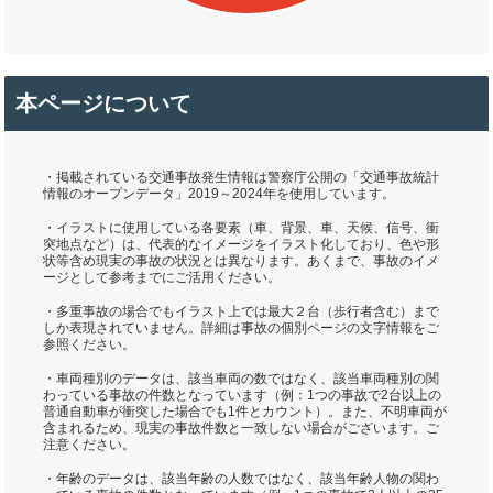
本ページについて
・掲載されている交通事故発生情報は警察庁公開の「交通事故統計
情報のオープンデータ」2019～2024年を使用しています。
・イラストに使用している各要素（車、背景、車、天候、信号、衝
突地点など）は、代表的なイメージをイラスト化しており、色や形
状等含め現実の事故の状況とは異なります。あくまで、事故のイメ
ージとして参考までにご活用ください。
・多重事故の場合でもイラスト上では最大２台（歩行者含む）まで
しか表現されていません。詳細は事故の個別ページの文字情報をご
参照ください。
・車両種別のデータは、該当車両の数ではなく、該当車両種別の関
わっている事故の件数となっています（例：1つの事故で2台以上の
普通自動車が衝突した場合でも1件とカウント）。また、不明車両が
含まれるため、現実の事故件数と一致しない場合がございます。ご
注意ください。
・年齢のデータは、該当年齢の人数ではなく、該当年齢人物の関わ