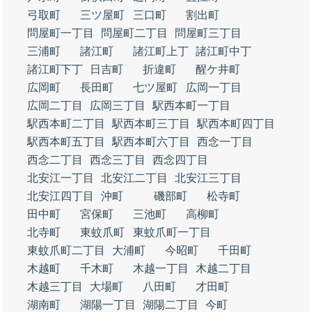
弓取町
三ツ屋町
三口町
割出町
問屋町一丁目
問屋町二丁目
問屋町三丁目
三浦町
諸江町
諸江町上丁
諸江町中丁
諸江町下丁
日吉町
折違町
醒ケ井町
広岡町
長田町
七ツ屋町
広岡一丁目
広岡二丁目
広岡三丁目
駅西本町一丁目
駅西本町二丁目
駅西本町三丁目
駅西本町四丁目
駅西本町五丁目
駅西本町六丁目
西念一丁目
西念二丁目
西念三丁目
西念四丁目
北安江一丁目
北安江二丁目
北安江三丁目
北安江四丁目
沖町
磯部町
松寺町
田中町
宮保町
三池町
高柳町
北寺町
東蚊爪町
東蚊爪町一丁目
東蚊爪町二丁目
大浦町
今昭町
千田町
木越町
千木町
木越一丁目
木越二丁目
木越三丁目
大場町
八田町
才田町
湖南町
湖陽一丁目
湖陽二丁目
今町