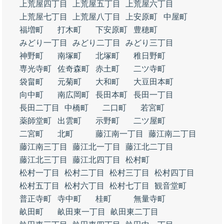
上荒屋四丁目
上荒屋五丁目
上荒屋六丁目
上荒屋七丁目
上荒屋八丁目
上安原町
中屋町
福増町
打木町
下安原町
豊穂町
みどり一丁目
みどり二丁目
みどり三丁目
神野町
南塚町
北塚町
稚日野町
専光寺町
佐奇森町
赤土町
二ツ寺町
袋畠町
元菊町
大和町
大豆田本町
向中町
南広岡町
長田本町
長田一丁目
長田二丁目
中橋町
二口町
若宮町
薬師堂町
出雲町
示野町
二ツ屋町
二宮町
北町
藤江南一丁目
藤江南二丁目
藤江南三丁目
藤江北一丁目
藤江北二丁目
藤江北三丁目
藤江北四丁目
松村町
松村一丁目
松村二丁目
松村三丁目
松村四丁目
松村五丁目
松村六丁目
松村七丁目
観音堂町
普正寺町
寺中町
桂町
無量寺町
畝田町
畝田東一丁目
畝田東二丁目