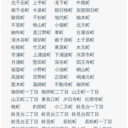
北千石町
上平町
滝下町
中尾町
南千谷町
今泉町
朝日牧町
加賀朝日町
鞁筒町
千杉町
地代町
柚木町
不室町
牧山町
小嶺町
北方町
納年町
直江野町
車町
古屋谷町
清水谷町
堀切町
曲子原町
土子原町
松根町
竹又町
東原町
水元町
市瀬町
上涌波町
下涌波町
河原市町
月浦町
堅田町
深谷町
四王寺町
福畠町
小野町
小池町
桐山町
高坂町
宮野町
正部町
鳴瀬元町
梨木町
薬師町
不動寺町
御所町
御所町一丁目
御所町二丁目
山王町一丁目
山王町二丁目
東長江町
夕日寺町
伝燈寺町
牧町
釣部町
小二又町
鈴見台一丁目
鈴見台二丁目
鈴見台三丁目
鈴見台四丁目
鈴見台五丁目
鈴見町
若松町
若松町一丁目