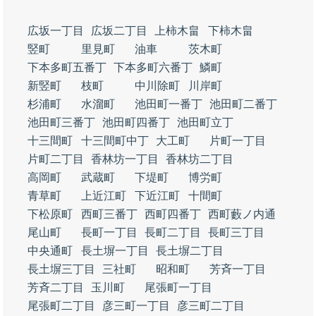
広坂一丁目
広坂二丁目
上柿木畠
下柿木畠
竪町
里見町
油車
茨木町
下本多町五番丁
下本多町六番丁
鱗町
新竪町
枝町
中川除町
川岸町
杉浦町
水溜町
池田町一番丁
池田町二番丁
池田町三番丁
池田町四番丁
池田町立丁
十三間町
十三間町中丁
大工町
片町一丁目
片町二丁目
香林坊一丁目
香林坊二丁目
高岡町
武蔵町
下堤町
博労町
青草町
上近江町
下近江町
十間町
下松原町
西町三番丁
西町四番丁
西町藪ノ内通
尾山町
長町一丁目
長町二丁目
長町三丁目
中央通町
長土塀一丁目
長土塀二丁目
長土塀三丁目
三社町
昭和町
芳斉一丁目
芳斉二丁目
玉川町
尾張町一丁目
尾張町二丁目
彦三町一丁目
彦三町二丁目