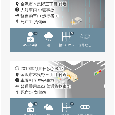
金沢市木曳野三丁目 付近
人対車両 中破事故
軽自動車
歩行者
(1)
(1)
死亡
負傷
(1)
(0)
他
他
45～54歳
雨
幅13.0m～
信号なし
2019年7月9日(火)08:18
金沢市木曳野三丁目 付近
車両相互 中破事故
普通乗用車
普通貨物車
(1)
(1)
死亡
負傷
(0)
(3)
他
他