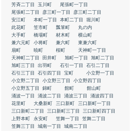
芳斉二丁目
玉川町
尾張町一丁目
尾張町二丁目
彦三町一丁目
彦三町二丁目
安江町
本町一丁目
本町二丁目
堀川町
此花町
笠市町
瓢箪町
丸の内
大手町
橋場町
材木町
横山町
兼六元町
小将町
兼六町
東兼六町
扇町
暁町
桜町
天神町一丁目
天神町二丁目
田井町
旭町一丁目
旭町二丁目
旭町三丁目
出羽町
石引一丁目
石引二丁目
石引三丁目
石引四丁目
宝町
小立野一丁目
小立野二丁目
小立野三丁目
小立野四丁目
小立野五丁目
錦町
館町
館山町
涌波一丁目
涌波二丁目
涌波三丁目
涌波四丁目
花里町
大桑新町
三口新町
三口新町一丁目
三口新町二丁目
三口新町三丁目
三口新町四丁目
上野本町
永安町
笠舞一丁目
笠舞二丁目
笠舞三丁目
城南一丁目
城南二丁目