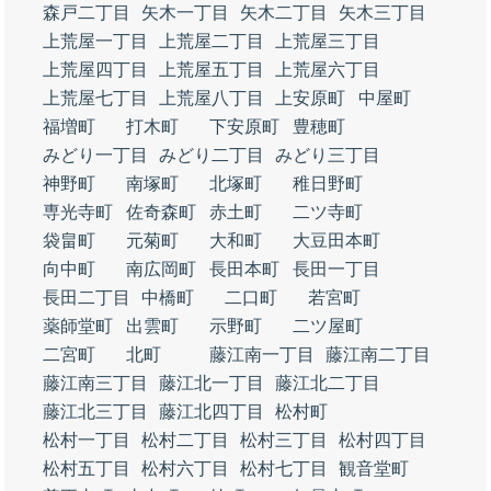
森戸二丁目
矢木一丁目
矢木二丁目
矢木三丁目
上荒屋一丁目
上荒屋二丁目
上荒屋三丁目
上荒屋四丁目
上荒屋五丁目
上荒屋六丁目
上荒屋七丁目
上荒屋八丁目
上安原町
中屋町
福増町
打木町
下安原町
豊穂町
みどり一丁目
みどり二丁目
みどり三丁目
神野町
南塚町
北塚町
稚日野町
専光寺町
佐奇森町
赤土町
二ツ寺町
袋畠町
元菊町
大和町
大豆田本町
向中町
南広岡町
長田本町
長田一丁目
長田二丁目
中橋町
二口町
若宮町
薬師堂町
出雲町
示野町
二ツ屋町
二宮町
北町
藤江南一丁目
藤江南二丁目
藤江南三丁目
藤江北一丁目
藤江北二丁目
藤江北三丁目
藤江北四丁目
松村町
松村一丁目
松村二丁目
松村三丁目
松村四丁目
松村五丁目
松村六丁目
松村七丁目
観音堂町