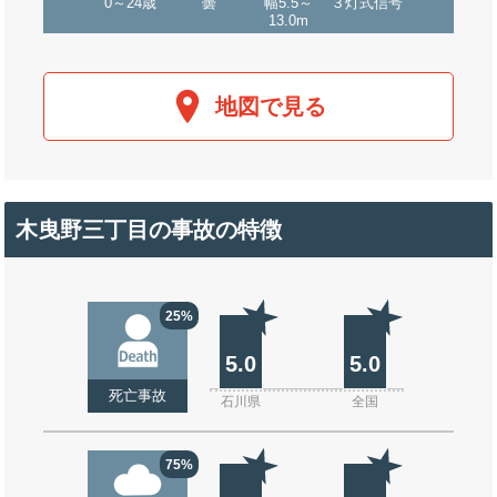
0～24歳
曇
幅5.5～
３灯式信号
13.0m
地図で見る
木曳野三丁目の事故の特徴
25%
5.0
5.0
死亡事故
石川県
全国
75%