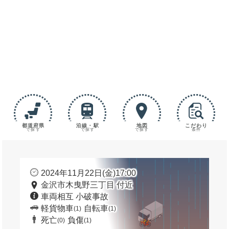
都道府県
沿線・駅
地図
こだわり
で探す
で探す
で探す
条件
2024年11月22日(金)17:00
金沢市木曳野三丁目 付近
車両相互 小破事故
軽貨物車
自転車
(1)
(1)
死亡
負傷
(0)
(1)