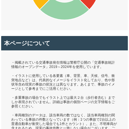
本ページについて
・掲載されている交通事故発生情報は警察庁公開の「交通事故統計
情報のオープンデータ」2019～2024年を使用しています。
・イラストに使用している各要素（車、背景、車、天候、信号、衝
突地点など）は、代表的なイメージをイラスト化しており、色や形
状等含め現実の事故の状況とは異なります。あくまで、事故のイメ
ージとして参考までにご活用ください。
・多重事故の場合でもイラスト上では最大２台（歩行者含む）まで
しか表現されていません。詳細は事故の個別ページの文字情報をご
参照ください。
・車両種別のデータは、該当車両の数ではなく、該当車両種別の関
わっている事故の件数となっています（例：1つの事故で2台以上の
普通自動車が衝突した場合でも1件とカウント）。また、不明車両が
含まれるため、現実の事故件数と一致しない場合がございます。ご