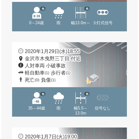
他
他
0～24歳
雨
幅13.0m～
３灯式信号
2020年1月29日(水)18:55
金沢市木曳野三丁目 付近
人対車両 小破事故
軽自動車
歩行者
(1)
(1)
死亡
負傷
(0)
(1)
他
他
35～44歳
雨
幅5.5～
信号なし
13.0m
2020年1月7日(火)19:00