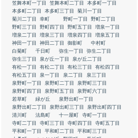
笠舞本町一丁目
笠舞本町二丁目
本多町一丁目
本多町二丁目
本多町三丁目
菊川一丁目
菊川二丁目
幸町
野町一丁目
野町二丁目
野町三丁目
野町四丁目
野町五丁目
増泉一丁目
増泉二丁目
増泉三丁目
増泉四丁目
増泉五丁目
神田一丁目
神田二丁目
御影町
中村町
白菊町
千日町
弥生一丁目
弥生二丁目
弥生三丁目
泉が丘一丁目
泉が丘二丁目
有松一丁目
有松二丁目
有松三丁目
有松四丁目
有松五丁目
泉一丁目
泉二丁目
泉三丁目
泉野町一丁目
泉野町二丁目
泉野町三丁目
泉野町四丁目
泉野町五丁目
泉野町六丁目
若草町
緑が丘
泉野出町一丁目
泉野出町二丁目
泉野出町三丁目
泉野出町四丁目
清川町
法島町
十一屋町
寺町一丁目
寺町二丁目
寺町三丁目
寺町四丁目
寺町五丁目
平和町一丁目
平和町二丁目
平和町三丁目