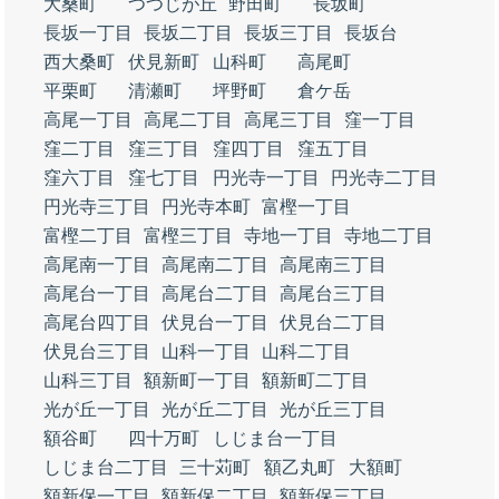
大桑町
つつじが丘
野田町
長坂町
長坂一丁目
長坂二丁目
長坂三丁目
長坂台
西大桑町
伏見新町
山科町
高尾町
平栗町
清瀬町
坪野町
倉ケ岳
高尾一丁目
高尾二丁目
高尾三丁目
窪一丁目
窪二丁目
窪三丁目
窪四丁目
窪五丁目
窪六丁目
窪七丁目
円光寺一丁目
円光寺二丁目
円光寺三丁目
円光寺本町
富樫一丁目
富樫二丁目
富樫三丁目
寺地一丁目
寺地二丁目
高尾南一丁目
高尾南二丁目
高尾南三丁目
高尾台一丁目
高尾台二丁目
高尾台三丁目
高尾台四丁目
伏見台一丁目
伏見台二丁目
伏見台三丁目
山科一丁目
山科二丁目
山科三丁目
額新町一丁目
額新町二丁目
光が丘一丁目
光が丘二丁目
光が丘三丁目
額谷町
四十万町
しじま台一丁目
しじま台二丁目
三十苅町
額乙丸町
大額町
額新保一丁目
額新保二丁目
額新保三丁目