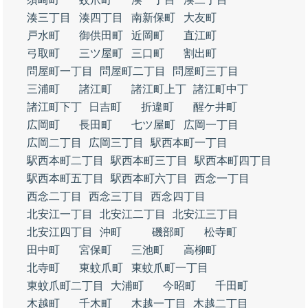
湊三丁目
湊四丁目
南新保町
大友町
戸水町
御供田町
近岡町
直江町
弓取町
三ツ屋町
三口町
割出町
問屋町一丁目
問屋町二丁目
問屋町三丁目
三浦町
諸江町
諸江町上丁
諸江町中丁
諸江町下丁
日吉町
折違町
醒ケ井町
広岡町
長田町
七ツ屋町
広岡一丁目
広岡二丁目
広岡三丁目
駅西本町一丁目
駅西本町二丁目
駅西本町三丁目
駅西本町四丁目
駅西本町五丁目
駅西本町六丁目
西念一丁目
西念二丁目
西念三丁目
西念四丁目
北安江一丁目
北安江二丁目
北安江三丁目
北安江四丁目
沖町
磯部町
松寺町
田中町
宮保町
三池町
高柳町
北寺町
東蚊爪町
東蚊爪町一丁目
東蚊爪町二丁目
大浦町
今昭町
千田町
木越町
千木町
木越一丁目
木越二丁目