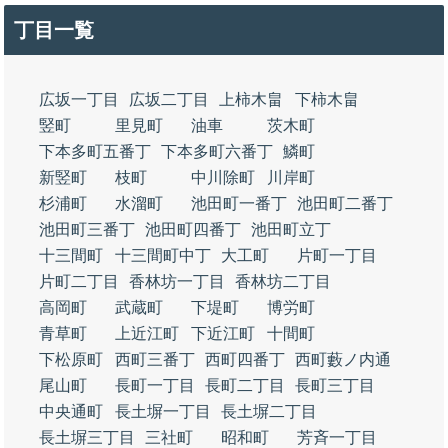
丁目一覧
広坂一丁目
広坂二丁目
上柿木畠
下柿木畠
竪町
里見町
油車
茨木町
下本多町五番丁
下本多町六番丁
鱗町
新竪町
枝町
中川除町
川岸町
杉浦町
水溜町
池田町一番丁
池田町二番丁
池田町三番丁
池田町四番丁
池田町立丁
十三間町
十三間町中丁
大工町
片町一丁目
片町二丁目
香林坊一丁目
香林坊二丁目
高岡町
武蔵町
下堤町
博労町
青草町
上近江町
下近江町
十間町
下松原町
西町三番丁
西町四番丁
西町藪ノ内通
尾山町
長町一丁目
長町二丁目
長町三丁目
中央通町
長土塀一丁目
長土塀二丁目
長土塀三丁目
三社町
昭和町
芳斉一丁目