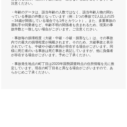
注意ください。
・年齢のデータは、該当年齢の人数ではなく、該当年齢人物の関わ
っている事故の件数となっています（例：1つの事故で2人以上の25
～34歳が関係している場合でも1件とカウント）。また、多重事故の
運転手や同乗者など、年齢不明の関係者も含まれるため、現実の事
故件数と一致しない場合がございます。ご注意ください。
・事故毎の損壊程度（大破・中破・小破・損害なし）は、その事故
内での最大の損壊程度が掲載されます。そのため、大破事故と表示
されていても、中破や小破の車両が存在する場合がございます。同
様に死亡者のいる事故は死亡事故と表記していますが、他に負傷者
が存在する場合がございます。予めご了承ください。
・事故発生地点の町丁目は2020年国勢調査時点の住所情報を元に推
定しています。現在の町丁目名と異なる場合がございますので、あ
らかじめご了承ください。