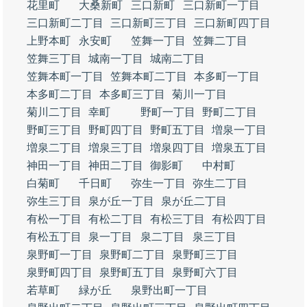
花里町
大桑新町
三口新町
三口新町一丁目
三口新町二丁目
三口新町三丁目
三口新町四丁目
上野本町
永安町
笠舞一丁目
笠舞二丁目
笠舞三丁目
城南一丁目
城南二丁目
笠舞本町一丁目
笠舞本町二丁目
本多町一丁目
本多町二丁目
本多町三丁目
菊川一丁目
菊川二丁目
幸町
野町一丁目
野町二丁目
野町三丁目
野町四丁目
野町五丁目
増泉一丁目
増泉二丁目
増泉三丁目
増泉四丁目
増泉五丁目
神田一丁目
神田二丁目
御影町
中村町
白菊町
千日町
弥生一丁目
弥生二丁目
弥生三丁目
泉が丘一丁目
泉が丘二丁目
有松一丁目
有松二丁目
有松三丁目
有松四丁目
有松五丁目
泉一丁目
泉二丁目
泉三丁目
泉野町一丁目
泉野町二丁目
泉野町三丁目
泉野町四丁目
泉野町五丁目
泉野町六丁目
若草町
緑が丘
泉野出町一丁目