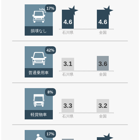
17%
4.6
4.6
損壊なし
石川県
全国
42%
3.1
3.6
普通乗用車
石川県
全国
8%
3.3
3.2
軽貨物車
石川県
全国
17%