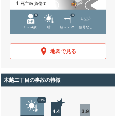
死亡
負傷
(0)
(1)
他
他
0～24歳
晴
幅～5.5m
信号なし
地図で見る
木越二丁目の事故の特徴
83%
4.4
3.9