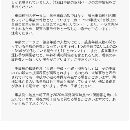
しか表現されていません。詳細は事故の個別ページの文字情報をご
参照ください。
・車両種別のデータは、該当車両の数ではなく、該当車両種別の関
わっている事故の件数となっています（例：1つの事故で2台以上の
普通自動車が衝突した場合でも1件とカウント）。また、不明車両が
含まれるため、現実の事故件数と一致しない場合がございます。ご
注意ください。
・年齢のデータは、該当年齢の人数ではなく、該当年齢人物の関わ
っている事故の件数となっています（例：1つの事故で2人以上の25
～34歳が関係している場合でも1件とカウント）。また、多重事故の
運転手や同乗者など、年齢不明の関係者も含まれるため、現実の事
故件数と一致しない場合がございます。ご注意ください。
・事故毎の損壊程度（大破・中破・小破・損害なし）は、その事故
内での最大の損壊程度が掲載されます。そのため、大破事故と表示
されていても、中破や小破の車両が存在する場合がございます。同
様に死亡者のいる事故は死亡事故と表記していますが、他に負傷者
が存在する場合がございます。予めご了承ください。
・事故発生地点の町丁目は2020年国勢調査時点の住所情報を元に推
定しています。現在の町丁目名と異なる場合がございますので、あ
らかじめご了承ください。