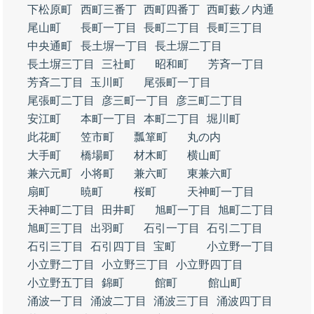
下松原町
西町三番丁
西町四番丁
西町藪ノ内通
尾山町
長町一丁目
長町二丁目
長町三丁目
中央通町
長土塀一丁目
長土塀二丁目
長土塀三丁目
三社町
昭和町
芳斉一丁目
芳斉二丁目
玉川町
尾張町一丁目
尾張町二丁目
彦三町一丁目
彦三町二丁目
安江町
本町一丁目
本町二丁目
堀川町
此花町
笠市町
瓢箪町
丸の内
大手町
橋場町
材木町
横山町
兼六元町
小将町
兼六町
東兼六町
扇町
暁町
桜町
天神町一丁目
天神町二丁目
田井町
旭町一丁目
旭町二丁目
旭町三丁目
出羽町
石引一丁目
石引二丁目
石引三丁目
石引四丁目
宝町
小立野一丁目
小立野二丁目
小立野三丁目
小立野四丁目
小立野五丁目
錦町
館町
館山町
涌波一丁目
涌波二丁目
涌波三丁目
涌波四丁目