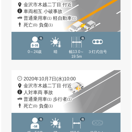
金沢市木越二丁目 付近
車両相互 小破事故
普通乗用車
軽自動車
(1)
(1)
死亡
負傷
(0)
(1)
他
他
0～24歳
晴
幅13.0～
３灯式信号
19.5m
2020年10月7日(水)10:00
金沢市木越二丁目 付近
人対車両 事故
普通乗用車
歩行者
(1)
(1)
死亡
負傷
(0)
(1)
他
他