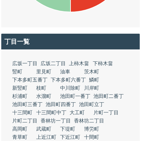
丁目一覧
広坂一丁目
広坂二丁目
上柿木畠
下柿木畠
竪町
里見町
油車
茨木町
下本多町五番丁
下本多町六番丁
鱗町
新竪町
枝町
中川除町
川岸町
杉浦町
水溜町
池田町一番丁
池田町二番丁
池田町三番丁
池田町四番丁
池田町立丁
十三間町
十三間町中丁
大工町
片町一丁目
片町二丁目
香林坊一丁目
香林坊二丁目
高岡町
武蔵町
下堤町
博労町
青草町
上近江町
下近江町
十間町