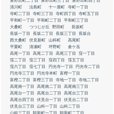
泉野出町二丁目
泉野出町三丁目
泉野出町四丁目
清川町
法島町
十一屋町
寺町一丁目
寺町二丁目
寺町三丁目
寺町四丁目
寺町五丁目
平和町一丁目
平和町二丁目
平和町三丁目
大桑町
つつじが丘
野田町
長坂町
長坂一丁目
長坂二丁目
長坂三丁目
長坂台
西大桑町
伏見新町
山科町
高尾町
平栗町
清瀬町
坪野町
倉ケ岳
高尾一丁目
高尾二丁目
高尾三丁目
窪一丁目
窪二丁目
窪三丁目
窪四丁目
窪五丁目
窪六丁目
窪七丁目
円光寺一丁目
円光寺二丁目
円光寺三丁目
円光寺本町
富樫一丁目
富樫二丁目
富樫三丁目
寺地一丁目
寺地二丁目
高尾南一丁目
高尾南二丁目
高尾南三丁目
高尾台一丁目
高尾台二丁目
高尾台三丁目
高尾台四丁目
伏見台一丁目
伏見台二丁目
伏見台三丁目
山科一丁目
山科二丁目
山科三丁目
額新町一丁目
額新町二丁目