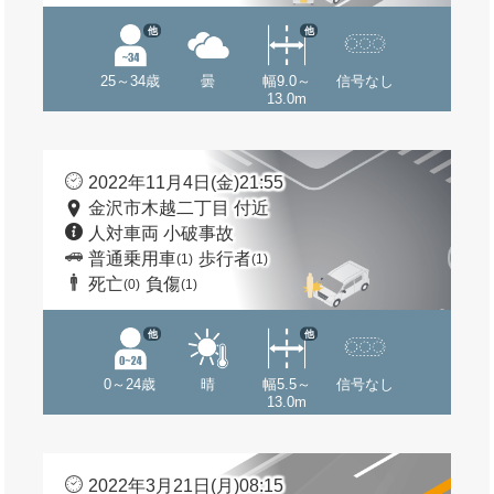
他
他
25～34歳
曇
幅9.0～
信号なし
13.0m
2022年11月4日(金)21:55
金沢市木越二丁目 付近
人対車両 小破事故
普通乗用車
歩行者
(1)
(1)
死亡
負傷
(0)
(1)
他
他
0～24歳
晴
幅5.5～
信号なし
13.0m
2022年3月21日(月)08:15