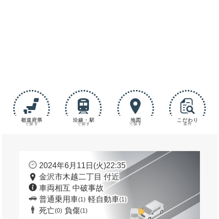
都道府県
沿線・駅
地図
こだわり
で探す
で探す
で探す
条件
2024年6月11日(火)22:35
金沢市木越二丁目 付近
車両相互 中破事故
普通乗用車
軽自動車
(1)
(1)
死亡
負傷
(0)
(1)