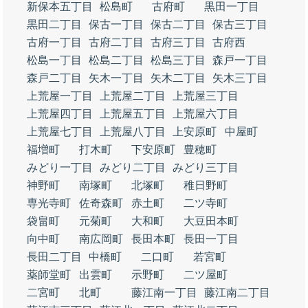
新保本五丁目
松島町
古府町
黒田一丁目
黒田二丁目
保古一丁目
保古二丁目
保古三丁目
古府一丁目
古府二丁目
古府三丁目
古府西
松島一丁目
松島二丁目
松島三丁目
森戸一丁目
森戸二丁目
矢木一丁目
矢木二丁目
矢木三丁目
上荒屋一丁目
上荒屋二丁目
上荒屋三丁目
上荒屋四丁目
上荒屋五丁目
上荒屋六丁目
上荒屋七丁目
上荒屋八丁目
上安原町
中屋町
福増町
打木町
下安原町
豊穂町
みどり一丁目
みどり二丁目
みどり三丁目
神野町
南塚町
北塚町
稚日野町
専光寺町
佐奇森町
赤土町
二ツ寺町
袋畠町
元菊町
大和町
大豆田本町
向中町
南広岡町
長田本町
長田一丁目
長田二丁目
中橋町
二口町
若宮町
薬師堂町
出雲町
示野町
二ツ屋町
二宮町
北町
藤江南一丁目
藤江南二丁目