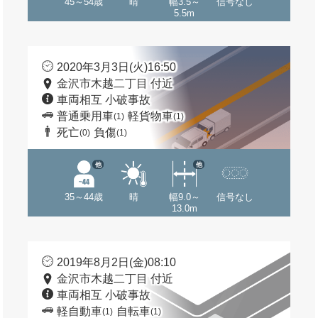
45～54歳
晴
幅3.5～
信号なし
5.5m
2020年3月3日(火)16:50
金沢市木越二丁目 付近
車両相互 小破事故
普通乗用車
軽貨物車
(1)
(1)
死亡
負傷
(0)
(1)
他
他
35～44歳
晴
幅9.0～
信号なし
13.0m
2019年8月2日(金)08:10
金沢市木越二丁目 付近
車両相互 小破事故
軽自動車
自転車
(1)
(1)