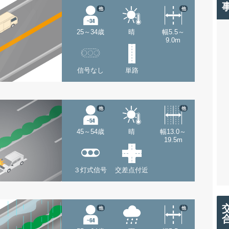
他
他
25～34歳
晴
幅5.5～
9.0m
信号なし
単路
他
他
45～54歳
晴
幅13.0～
19.5m
３灯式信号
交差点付近
他
他