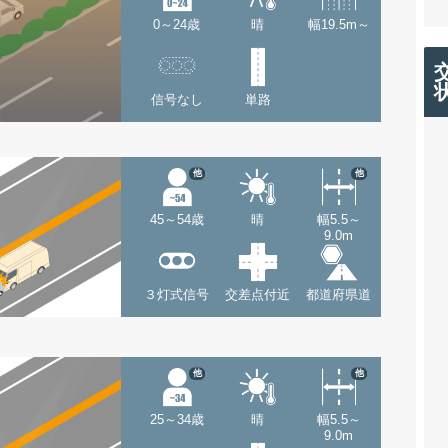
0～24歳
晴
幅19.5m～
信号なし
単路
他
他
45～54歳
晴
幅5.5～
9.0m
３灯式信号
交差点付近
都道府県道
他
他
25～34歳
晴
幅5.5～
9.0m