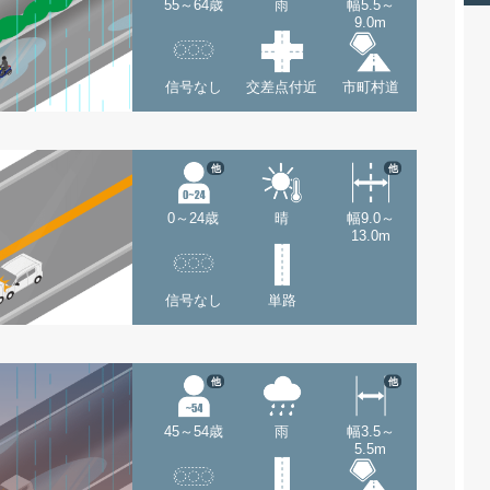
55～64歳
雨
幅5.5～
9.0m
信号なし
交差点付近
市町村道
他
他
0～24歳
晴
幅9.0～
13.0m
信号なし
単路
他
他
45～54歳
雨
幅3.5～
5.5m