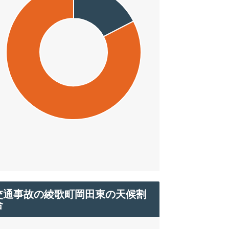
交通事故の綾歌町岡田東の天候割
合