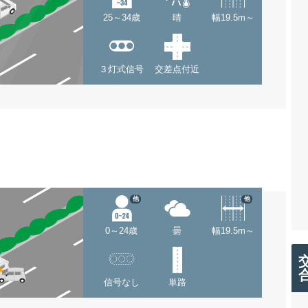
25～34歳
晴
幅19.5m～
３灯式信号
交差点付近
他
他
0～24歳
曇
幅19.5m～
信号なし
単路