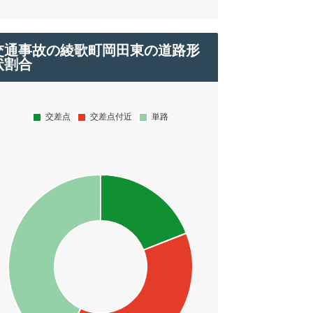
交通事故の綾歌町岡田東の道路形
状割合