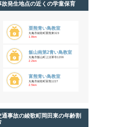
事故発生地点の近くの学童保育
栗熊青い鳥教室
丸亀市綾歌町栗熊東323
1.9km
飯山南第2青い鳥教室
丸亀市飯山町上法軍寺1206
2.2km
富熊青い鳥教室
丸亀市綾歌町富熊1227
2.5km
交通事故の綾歌町岡田東の年齢割
合