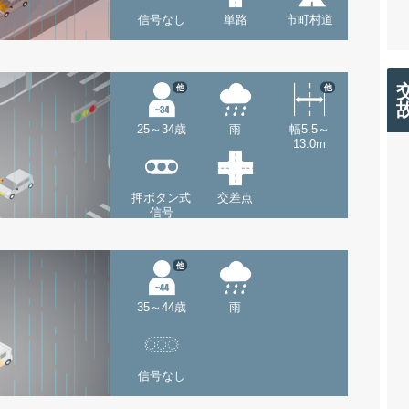
信号なし
単路
市町村道
他
他
25～34歳
雨
幅5.5～
13.0m
押ボタン式
交差点
信号
他
35～44歳
雨
信号なし