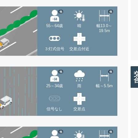
他
他
55～64歳
晴
幅13.0～
19.5m
３灯式信号
交差点付近
他
他
25～34歳
雨
幅～5.5m
信号なし
交差点
他
他