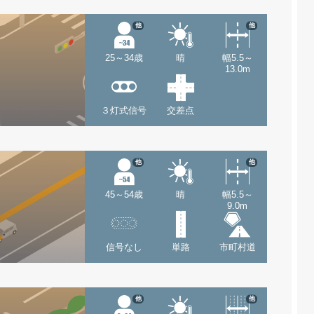
他
他
25～34歳
晴
幅5.5～
13.0m
３灯式信号
交差点
他
他
45～54歳
晴
幅5.5～
9.0m
信号なし
単路
市町村道
他
他