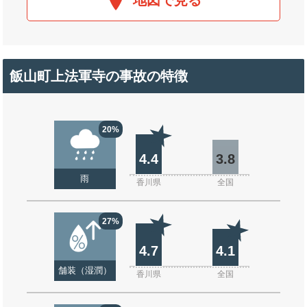
地図で見る
飯山町上法軍寺の事故の特徴
20%
4.4
3.8
雨
香川県
全国
27%
4.7
4.1
舗装（湿潤）
香川県
全国