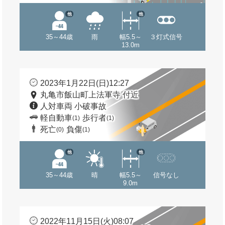
他
他
35～44歳
雨
幅5.5～
３灯式信号
13.0m
2023年1月22日(日)12:27
丸亀市飯山町上法軍寺 付近
人対車両 小破事故
軽自動車
歩行者
(1)
(1)
死亡
負傷
(0)
(1)
他
他
35～44歳
晴
幅5.5～
信号なし
9.0m
2022年11月15日(火)08:07