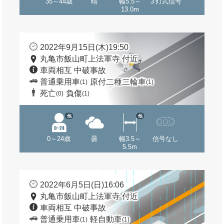
35～44歳
晴
幅5.5～
３灯式信号
13.0m
2022年9月15日(木)19:50
丸亀市飯山町上法軍寺 付近
車両相互 中破事故
普通乗用車
原付二種二輪車
(1)
(1)
死亡
負傷
(0)
(1)
他
他
0～24歳
曇
幅3.5～
信号なし
5.5m
2022年6月5日(日)16:06
丸亀市飯山町上法軍寺 付近
車両相互 中破事故
普通乗用車
軽自動車
(1)
(1)