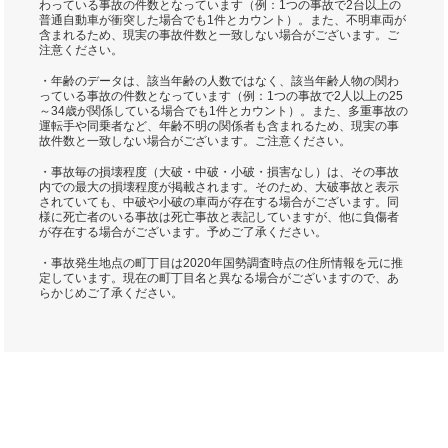
わっている事故の件数となっています（例：1つの事故で2台以上の
普通自動車が衝突した場合でも1件とカウント）。また、不明車両が
含まれるため、現実の事故件数と一致しない場合がございます。ご
注意ください。
・年齢のデータは、該当年齢の人数ではなく、該当年齢人物の関わ
っている事故の件数となっています（例：1つの事故で2人以上の25
～34歳が関係している場合でも1件とカウント）。また、多重事故の
運転手や同乗者など、年齢不明の関係者も含まれるため、現実の事
故件数と一致しない場合がございます。ご注意ください。
・事故毎の損壊程度（大破・中破・小破・損害なし）は、その事故
内での最大の損壊程度が掲載されます。そのため、大破事故と表示
されていても、中破や小破の車両が存在する場合がございます。同
様に死亡者のいる事故は死亡事故と表記していますが、他に負傷者
が存在する場合がございます。予めご了承ください。
・事故発生地点の町丁目は2020年国勢調査時点の住所情報を元に推
定しています。現在の町丁目名と異なる場合がございますので、あ
らかじめご了承ください。