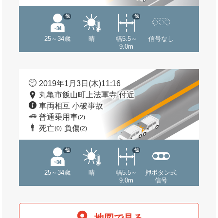
他
他
25～34歳
晴
幅5.5～
信号なし
9.0m
2019年1月3日(木)11:16
丸亀市飯山町上法軍寺 付近
車両相互 小破事故
普通乗用車
(2)
死亡
負傷
(0)
(2)
他
他
25～34歳
晴
幅5.5～
押ボタン式
9.0m
信号