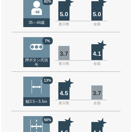
41%
5.0
5.0
35～44歳
香川県
全国
7%
3.7
4.1
押ボタン式信
香川県
全国
号
13%
4.5
3.7
幅3.5～5.5m
香川県
全国
50%