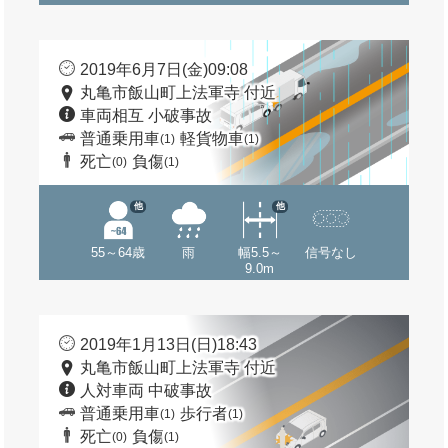
2019年6月7日(金)09:08
丸亀市飯山町上法軍寺 付近
車両相互 小破事故
普通乗用車
軽貨物車
(1)
(1)
死亡
負傷
(0)
(1)
他
他
55～64歳
雨
幅5.5～
信号なし
9.0m
2019年1月13日(日)18:43
丸亀市飯山町上法軍寺 付近
人対車両 中破事故
普通乗用車
歩行者
(1)
(1)
死亡
負傷
(0)
(1)