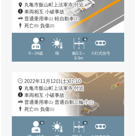
丸亀市飯山町上法軍寺 付近
車両相互 小破事故
普通乗用車
軽自動車
(1)
(2)
死亡
負傷
(0)
(2)
他
他
0～24歳
晴
幅5.5～
３灯式信号
9.0m
2022年11月12日(土)07:10
丸亀市飯山町上法軍寺 付近
車両相互 小破事故
普通乗用車
普通自動二輪小
(1)
(1)
死亡
負傷
(0)
(1)
他
他