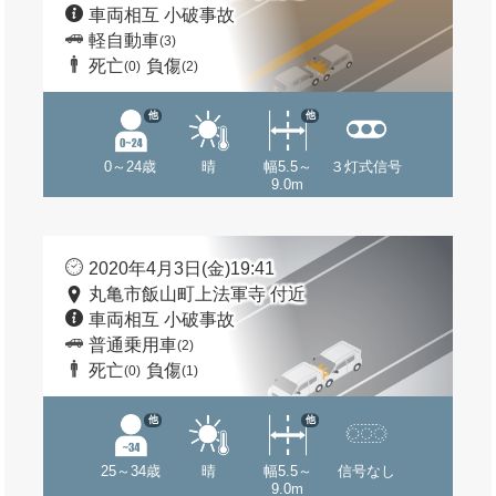
車両相互 小破事故
軽自動車
(3)
死亡
負傷
(0)
(2)
他
他
0～24歳
晴
幅5.5～
３灯式信号
9.0m
2020年4月3日(金)19:41
丸亀市飯山町上法軍寺 付近
車両相互 小破事故
普通乗用車
(2)
死亡
負傷
(0)
(1)
他
他
25～34歳
晴
幅5.5～
信号なし
9.0m