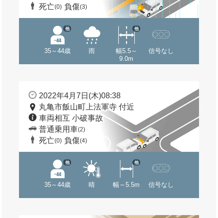
死亡
負傷
(0)
(3)
他
他
35～44歳
雨
幅5.5～
信号なし
9.0m
2022年4月7日(木)08:38
丸亀市飯山町上法軍寺 付近
車両相互 小破事故
普通乗用車
(2)
死亡
負傷
(0)
(4)
他
他
35～44歳
晴
幅～5.5m
信号なし