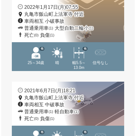
2022年1月17日(月)07:55
丸亀市飯山町上法軍寺 付近
車両相互 小破事故
普通乗用車
大型自動二輪小
(1)
(1)
死亡
負傷
(0)
(1)
他
他
25～34歳
晴
幅5.5～
信号なし
13.0m
2021年6月7日(月)18:21
丸亀市飯山町上法軍寺 付近
車両相互 中破事故
普通乗用車
軽自動車
(1)
(1)
死亡
負傷
(0)
(1)
他
他