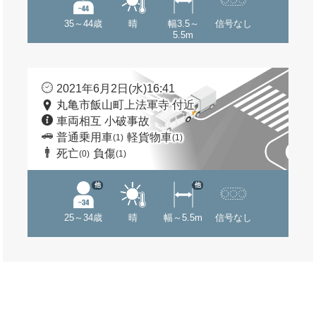
35～44歳
晴
幅3.5～
信号なし
5.5m
2021年6月2日(水)16:41
丸亀市飯山町上法軍寺 付近
車両相互 小破事故
普通乗用車
軽貨物車
(1)
(1)
死亡
負傷
(0)
(1)
他
他
25～34歳
晴
幅～5.5m
信号なし