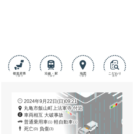
都道府県
沿線・駅
地図
こだわり
で探す
で探す
で探す
条件
2024年9月22日(日)09:21
丸亀市飯山町上法軍寺 付近
車両相互 大破事故
普通乗用車
軽自動車
(1)
(1)
死亡
負傷
(0)
(3)