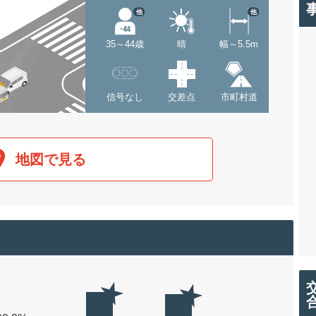
他
他
35～44歳
晴
幅～5.5m
信号なし
交差点
市町村道
地図で見る