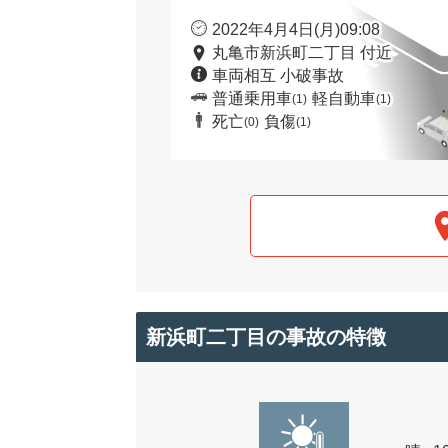
2022年4月4日(月)09:08
丸亀市新浜町二丁目 付近
車両相互 小破事故
普通乗用車
軽自動車
(1)
(1)
死亡
負傷
(0)
(1)
新浜町二丁目の事故の特徴