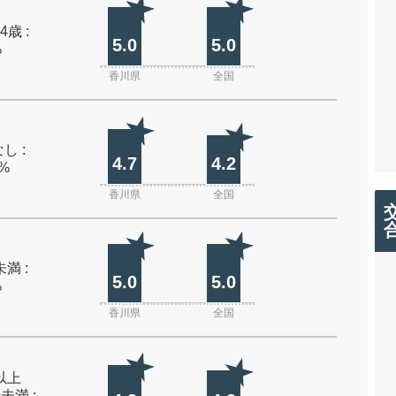
4歳 :
5.0
5.0
%
香川県
全国
し :
4.7
4.2
0%
香川県
全国
未満 :
5.0
5.0
%
香川県
全国
m以上
m未満 :