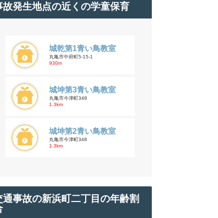
事故発生地点の近くの学童保育
城乾第1青い鳥教室
丸亀市中府町5-15-1
930m
城坤第3青い鳥教室
丸亀市今津町348
1.3km
城坤第2青い鳥教室
丸亀市今津町348
1.3km
交通事故の新浜町二丁目の年齢割
合