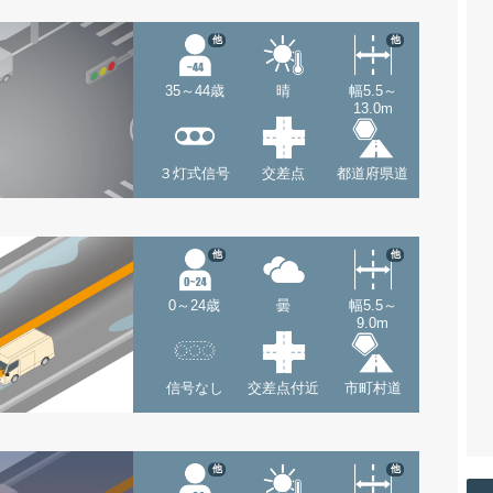
他
他
35～44歳
晴
幅5.5～
13.0m
３灯式信号
交差点
都道府県道
他
他
0～24歳
曇
幅5.5～
9.0m
信号なし
交差点付近
市町村道
他
他