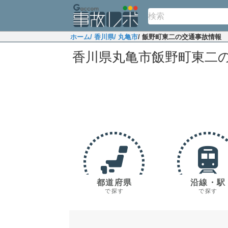
ホーム
/ 香川県
/ 丸亀市
/ 飯野町東二の交通事故情報
香川県丸亀市飯野町東二
都道府県
沿線・駅
で探す
で探す