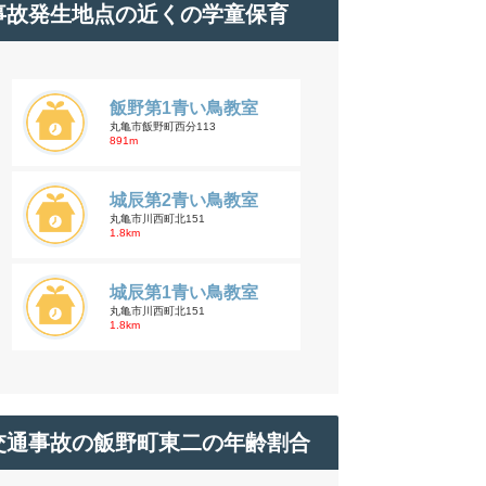
事故発生地点の近くの学童保育
飯野第1青い鳥教室
丸亀市飯野町西分113
891m
城辰第2青い鳥教室
丸亀市川西町北151
1.8km
城辰第1青い鳥教室
丸亀市川西町北151
1.8km
交通事故の飯野町東二の年齢割合