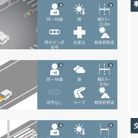
他
他
35～44歳
晴
幅5.5～
13.0m
押ボタン式
交差点
都道府県道
信号
他
他
35～44歳
曇
幅5.5～
9.0m
信号なし
カーブ
都道府県道
他
他