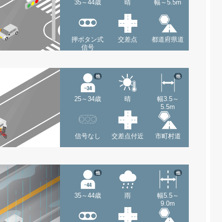
35～44歳
晴
幅～5.5m
押ボタン式
交差点
都道府県道
信号
他
他
25～34歳
晴
幅3.5～
5.5m
信号なし
交差点付近
市町村道
他
他
35～44歳
雨
幅5.5～
9.0m