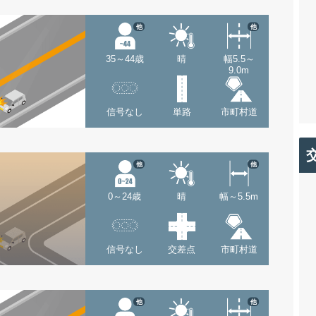
他
他
35～44歳
晴
幅5.5～
9.0m
信号なし
単路
市町村道
他
他
0～24歳
晴
幅～5.5m
信号なし
交差点
市町村道
他
他