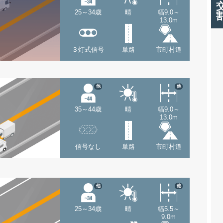
25～34歳
晴
幅9.0～
13.0m
３灯式信号
単路
市町村道
他
他
35～44歳
晴
幅9.0～
13.0m
信号なし
単路
市町村道
他
他
25～34歳
晴
幅5.5～
9.0m