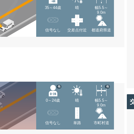
35～44歳
晴
幅5.5～
9.0m
信号なし
交差点付近
都道府県道
他
他
0～24歳
晴
幅5.5～
9.0m
信号なし
単路
市町村道