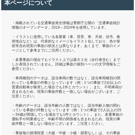
本ページについて
・掲載されている交通事故発生情報は警察庁公開の「交通事故統計
情報のオープンデータ」2019～2024年を使用しています。
・イラストに使用している各要素（車、背景、車、天候、信号、衝
突地点など）は、代表的なイメージをイラスト化しており、色や形
状等含め現実の事故の状況とは異なります。あくまで、事故のイメ
ージとして参考までにご活用ください。
・多重事故の場合でもイラスト上では最大２台（歩行者含む）まで
しか表現されていません。詳細は事故の個別ページの文字情報をご
参照ください。
・車両種別のデータは、該当車両の数ではなく、該当車両種別の関
わっている事故の件数となっています（例：1つの事故で2台以上の
普通自動車が衝突した場合でも1件とカウント）。また、不明車両が
含まれるため、現実の事故件数と一致しない場合がございます。ご
注意ください。
・年齢のデータは、該当年齢の人数ではなく、該当年齢人物の関わ
っている事故の件数となっています（例：1つの事故で2人以上の25
～34歳が関係している場合でも1件とカウント）。また、多重事故の
運転手や同乗者など、年齢不明の関係者も含まれるため、現実の事
故件数と一致しない場合がございます。ご注意ください。
・事故毎の損壊程度（大破・中破・小破・損害なし）は、その事故