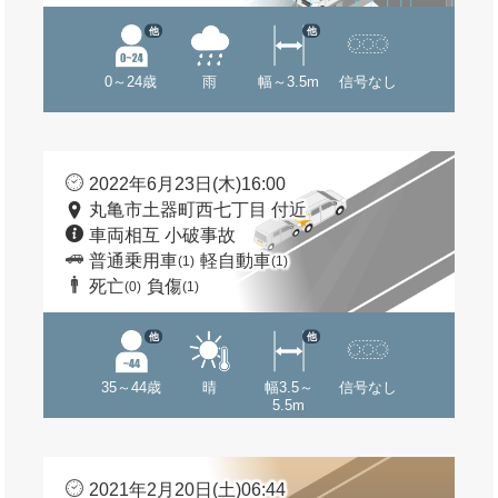
他
他
0～24歳
雨
幅～3.5m
信号なし
2022年6月23日(木)16:00
丸亀市土器町西七丁目 付近
車両相互 小破事故
普通乗用車
軽自動車
(1)
(1)
死亡
負傷
(0)
(1)
他
他
35～44歳
晴
幅3.5～
信号なし
5.5m
2021年2月20日(土)06:44