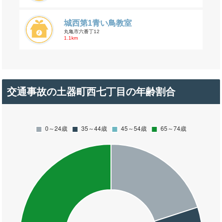
城西第1青い鳥教室
丸亀市六番丁12
1.1km
交通事故の土器町西七丁目の年齢割合