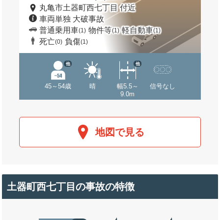
丸亀市土器町西七丁目 付近
車両単独 大破事故
普通乗用車
物件等
軽自動車
(1)
(1)
(1)
死亡
負傷
(0)
(1)
他
他
45～54歳
晴
幅5.5～
信号なし
9.0m
地図で見る
土器町西七丁目の事故の特徴