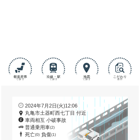
都道府県
沿線・駅
地図
こだわり
で探す
で探す
で探す
条件
2024年7月2日(火)12:06
丸亀市土器町西七丁目 付近
車両相互 小破事故
普通乗用車
(2)
死亡
負傷
(0)
(1)