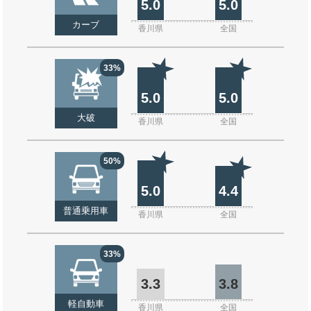
5.0
5.0
カーブ
香川県
全国
33%
5.0
5.0
大破
香川県
全国
50%
5.0
4.4
普通乗用車
香川県
全国
33%
3.3
3.8
軽自動車
香川県
全国