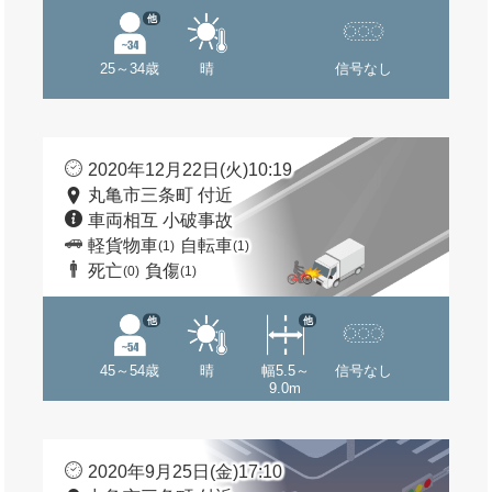
他
25～34歳
晴
信号なし
2020年12月22日(火)10:19
丸亀市三条町 付近
車両相互 小破事故
軽貨物車
自転車
(1)
(1)
死亡
負傷
(0)
(1)
他
他
45～54歳
晴
幅5.5～
信号なし
9.0m
2020年9月25日(金)17:10