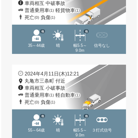
車両相互 中破事故
普通乗用車
軽貨物車
(1)
(1)
死亡
負傷
(0)
(1)
他
他
35～44歳
晴
幅5.5～
信号なし
9.0m
2024年4月11日(木)12:21
丸亀市三条町 付近
車両相互 小破事故
普通乗用車
軽自動車
(1)
(1)
死亡
負傷
(0)
(1)
他
他
55～64歳
晴
幅5.5～
３灯式信号
9.0m