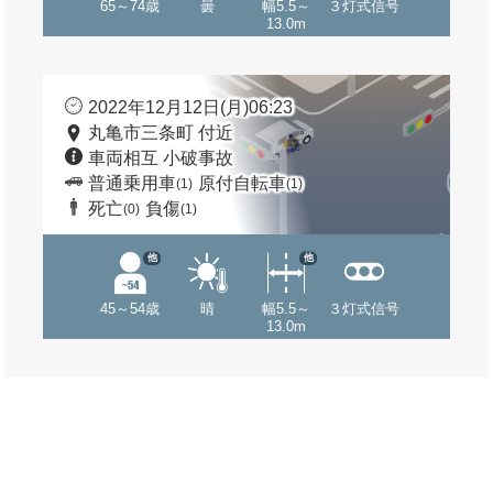
65～74歳
曇
幅5.5～
３灯式信号
13.0m
2022年12月12日(月)06:23
丸亀市三条町 付近
車両相互 小破事故
普通乗用車
原付自転車
(1)
(1)
死亡
負傷
(0)
(1)
他
他
45～54歳
晴
幅5.5～
３灯式信号
13.0m