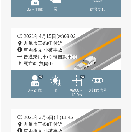
35～44歳
曇
信号なし
2021年4月15日(木)08:02
丸亀市三条町 付近
車両相互 小破事故
普通乗用車
軽自動車
(1)
(1)
死亡
負傷
(0)
(1)
他
他
0～24歳
晴
幅9.0～
３灯式信号
13.0m
2021年3月6日(土)11:45
丸亀市三条町 付近
車両相互 小破事故