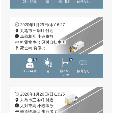
25～34歳
晴
幅～5.5m
信号なし
2020年1月29日(水)16:27
丸亀市三条町 付近
車両相互 小破事故
軽貨物車
原付自転車
(1)
(1)
死亡
負傷
(0)
(1)
他
他
35～44歳
晴
幅3.5～
信号なし
5.5m
2020年1月26日(日)13:25
丸亀市三条町 付近
人対車両 小破事故
軽貨物車
歩行者
(1)
(1)