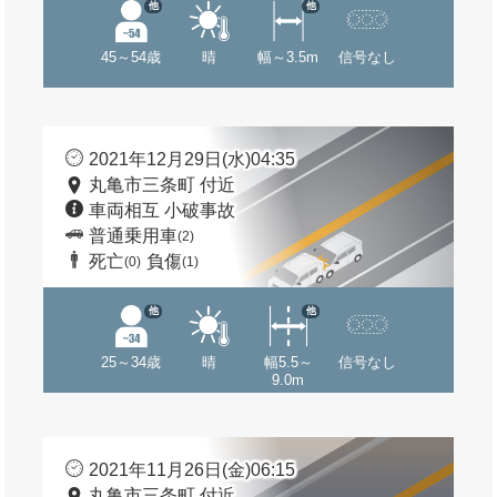
他
他
45～54歳
晴
幅～3.5m
信号なし
2021年12月29日(水)04:35
丸亀市三条町 付近
車両相互 小破事故
普通乗用車
(2)
死亡
負傷
(0)
(1)
他
他
25～34歳
晴
幅5.5～
信号なし
9.0m
2021年11月26日(金)06:15
丸亀市三条町 付近