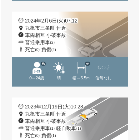
2024年2月6日(火)07:12
丸亀市三条町 付近
車両相互 小破事故
普通乗用車
(2)
死亡
負傷
(0)
(2)
他
他
0～24歳
晴
幅～5.5m
信号なし
2023年12月19日(火)10:28
丸亀市三条町 付近
車両相互 小破事故
普通乗用車
軽自動車
(1)
(1)
死亡
負傷
(0)
(1)