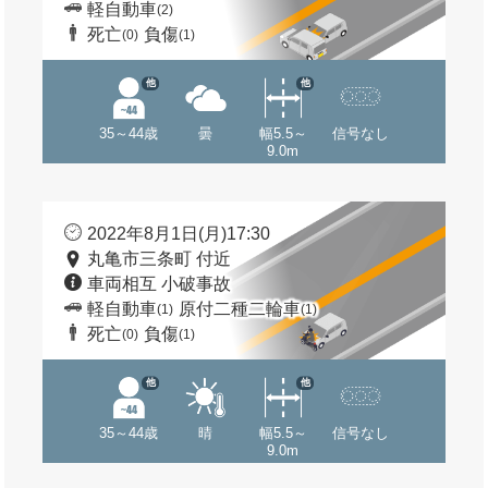
軽自動車
(2)
死亡
負傷
(0)
(1)
他
他
35～44歳
曇
幅5.5～
信号なし
9.0m
2022年8月1日(月)17:30
丸亀市三条町 付近
車両相互 小破事故
軽自動車
原付二種二輪車
(1)
(1)
死亡
負傷
(0)
(1)
他
他
35～44歳
晴
幅5.5～
信号なし
9.0m