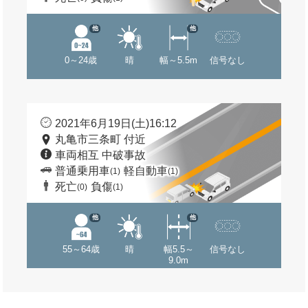
他
他
0～24歳
晴
幅～5.5m
信号なし
2021年6月19日(土)16:12
丸亀市三条町 付近
車両相互 中破事故
普通乗用車
軽自動車
(1)
(1)
死亡
負傷
(0)
(1)
他
他
55～64歳
晴
幅5.5～
信号なし
9.0m