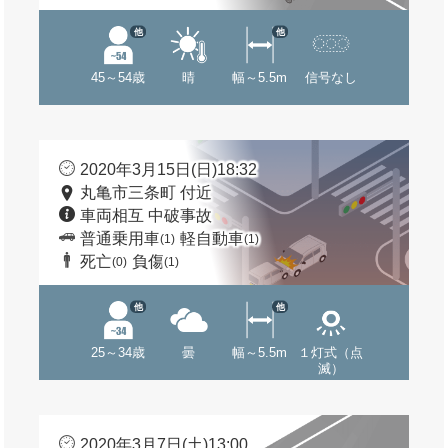
他
他
45～54歳
晴
幅～5.5m
信号なし
2020年3月15日(日)18:32
丸亀市三条町 付近
車両相互 中破事故
普通乗用車
軽自動車
(1)
(1)
死亡
負傷
(0)
(1)
他
他
25～34歳
曇
幅～5.5m
１灯式（点
滅）
2020年3月7日(土)13:00