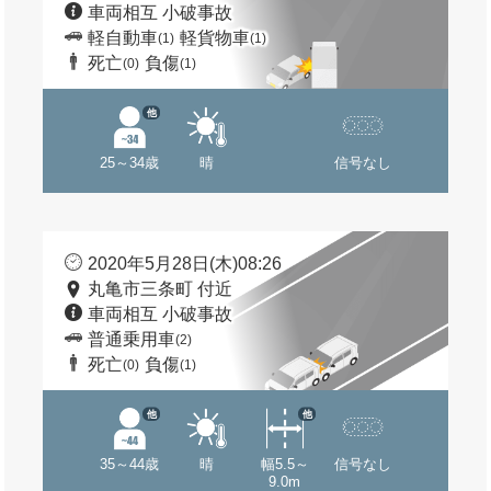
車両相互 小破事故
軽自動車
軽貨物車
(1)
(1)
死亡
負傷
(0)
(1)
他
25～34歳
晴
信号なし
2020年5月28日(木)08:26
丸亀市三条町 付近
車両相互 小破事故
普通乗用車
(2)
死亡
負傷
(0)
(1)
他
他
35～44歳
晴
幅5.5～
信号なし
9.0m