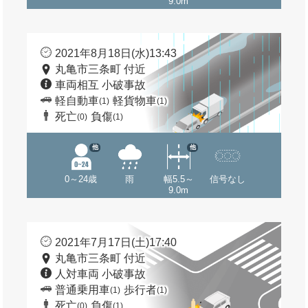
9.0m
2021年8月18日(水)13:43
丸亀市三条町 付近
車両相互 小破事故
軽自動車
軽貨物車
(1)
(1)
死亡
負傷
(0)
(1)
他
他
0～24歳
雨
幅5.5～
信号なし
9.0m
2021年7月17日(土)17:40
丸亀市三条町 付近
人対車両 小破事故
普通乗用車
歩行者
(1)
(1)
死亡
負傷
(0)
(1)