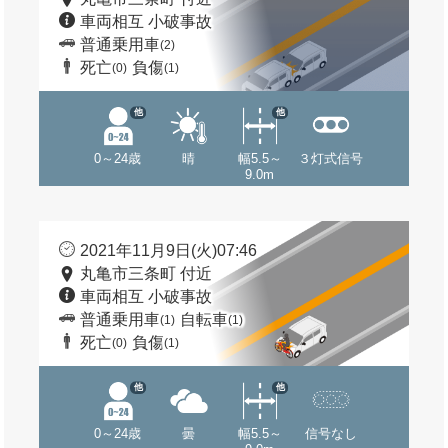
車両相互 小破事故
普通乗用車
(2)
死亡
負傷
(0)
(1)
他
他
0～24歳
晴
幅5.5～
３灯式信号
9.0m
2021年11月9日(火)07:46
丸亀市三条町 付近
車両相互 小破事故
普通乗用車
自転車
(1)
(1)
死亡
負傷
(0)
(1)
他
他
0～24歳
曇
幅5.5～
信号なし