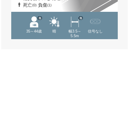
死亡
負傷
(0)
(1)
他
他
35～44歳
晴
幅3.5～
信号なし
5.5m