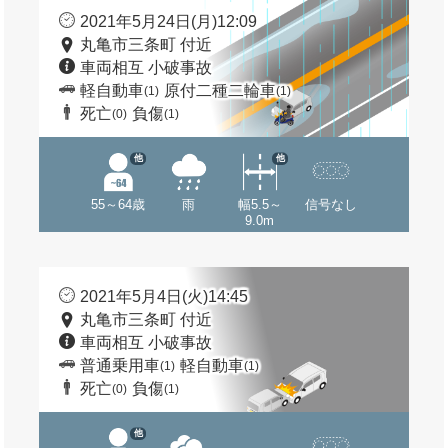
2021年5月24日(月)12:09
丸亀市三条町 付近
車両相互 小破事故
軽自動車
原付二種二輪車
(1)
(1)
死亡
負傷
(0)
(1)
他
他
55～64歳
雨
幅5.5～
信号なし
9.0m
2021年5月4日(火)14:45
丸亀市三条町 付近
車両相互 小破事故
普通乗用車
軽自動車
(1)
(1)
死亡
負傷
(0)
(1)
他