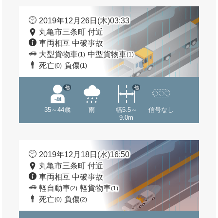
2019年12月26日(木)03:33
丸亀市三条町 付近
車両相互 中破事故
大型貨物車
中型貨物車
(1)
(1)
死亡
負傷
(0)
(1)
他
他
35～44歳
雨
幅5.5～
信号なし
9.0m
2019年12月18日(水)16:50
丸亀市三条町 付近
車両相互 中破事故
軽自動車
軽貨物車
(2)
(1)
死亡
負傷
(0)
(2)