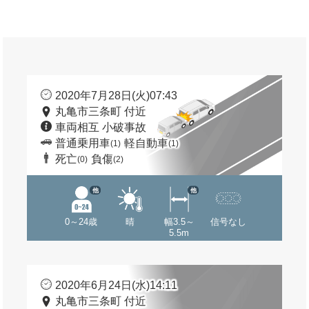
2020年7月28日(火)07:43
丸亀市三条町 付近
車両相互 小破事故
普通乗用車
軽自動車
(1)
(1)
死亡
負傷
(0)
(2)
他
他
0～24歳
晴
幅3.5～
信号なし
5.5m
2020年6月24日(水)14:11
丸亀市三条町 付近