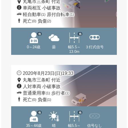
丸亀市三条町 付近
車両相互 小破事故
軽自動車
原付自転車
(1)
(1)
死亡
負傷
(0)
(2)
他
他
0～24歳
曇
幅5.5～
３灯式信号
13.0m
2020年8月23日(日)19:33
丸亀市三条町 付近
人対車両 小破事故
普通乗用車
歩行者
(1)
(1)
死亡
負傷
(0)
(1)
他
他
35～44歳
晴
幅5.5～
信号なし