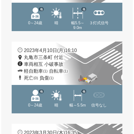
他
他
0～24歳
晴
幅5.5～
３灯式信号
9.0m
2023年4月10日(月)16:10
丸亀市三条町 付近
車両相互 小破事故
軽自動車
自転車
(1)
(1)
死亡
負傷
(0)
(1)
他
他
0～24歳
晴
幅～5.5m
信号なし
2023年3月30日(木)16:35