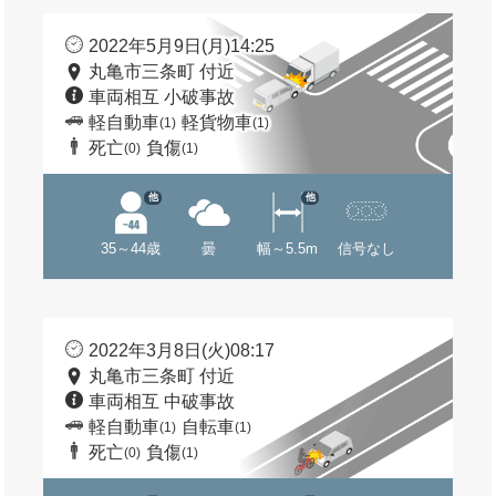
2022年5月9日(月)14:25
丸亀市三条町 付近
車両相互 小破事故
軽自動車
軽貨物車
(1)
(1)
死亡
負傷
(0)
(1)
他
他
35～44歳
曇
幅～5.5m
信号なし
2022年3月8日(火)08:17
丸亀市三条町 付近
車両相互 中破事故
軽自動車
自転車
(1)
(1)
死亡
負傷
(0)
(1)