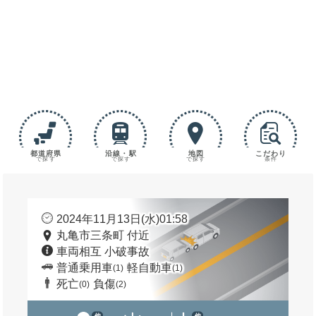
都道府県
沿線・駅
地図
こだわり
で探す
で探す
で探す
条件
2024年11月13日(水)01:58
丸亀市三条町 付近
車両相互 小破事故
普通乗用車
軽自動車
(1)
(1)
死亡
負傷
(0)
(2)
他
他