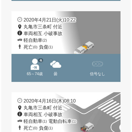
2020年4月21日(火)10:22
丸亀市三条町 付近
車両相互 小破事故
軽自動車
(2)
死亡
負傷
(0)
(1)
他
65～74歳
曇
信号なし
2020年4月16日(木)08:10
丸亀市三条町 付近
車両相互 小破事故
軽自動車
電動自転車
(1)
(1)
死亡
負傷
(0)
(1)