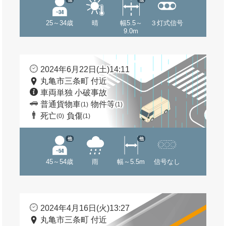
25～34歳
晴
幅5.5～
３灯式信号
9.0m
2024年6月22日(土)14:11
丸亀市三条町 付近
車両単独 小破事故
普通貨物車
物件等
(1)
(1)
死亡
負傷
(0)
(1)
他
他
45～54歳
雨
幅～5.5m
信号なし
2024年4月16日(火)13:27
丸亀市三条町 付近