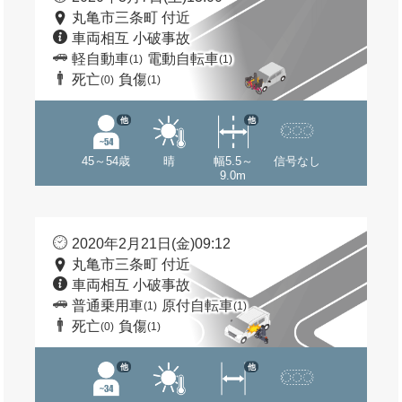
丸亀市三条町 付近
車両相互 小破事故
軽自動車
電動自転車
(1)
(1)
死亡
負傷
(0)
(1)
他
他
45～54歳
晴
幅5.5～
信号なし
9.0m
2020年2月21日(金)09:12
丸亀市三条町 付近
車両相互 小破事故
普通乗用車
原付自転車
(1)
(1)
死亡
負傷
(0)
(1)
他
他