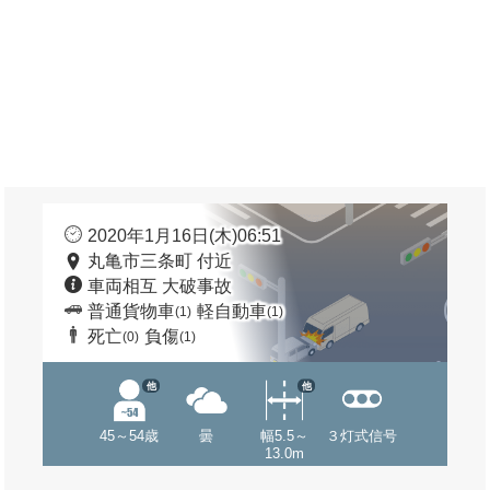
2020年1月16日(木)06:51
丸亀市三条町 付近
車両相互 大破事故
普通貨物車
軽自動車
(1)
(1)
死亡
負傷
(0)
(1)
他
他
45～54歳
曇
幅5.5～
３灯式信号
13.0m