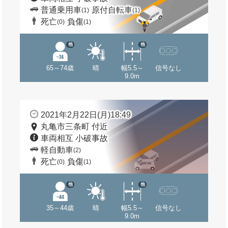
普通乗用車
原付自転車
(1)
(1)
死亡
負傷
(0)
(1)
他
他
65～74歳
晴
幅5.5～
信号なし
9.0m
2021年2月22日(月)18:49
丸亀市三条町 付近
車両相互 小破事故
軽自動車
(2)
死亡
負傷
(0)
(1)
他
他
35～44歳
晴
幅5.5～
信号なし
9.0m