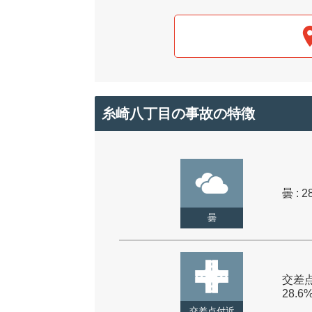
糸崎八丁目の事故の特徴
曇 : 2
曇
交差点
28.6
交差点付近