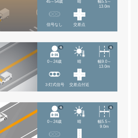
45～54歳
晴
幅5.5～
13.0m
信号なし
交差点
他
他
0～24歳
晴
幅9.0～
13.0m
３灯式信号
交差点付近
他
他
0～24歳
晴
幅5.5～
9.0m