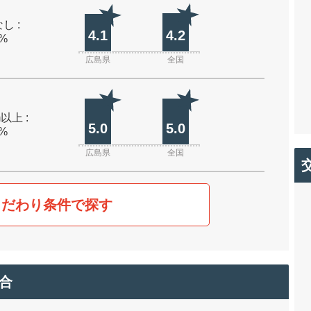
し :
4.1
4.2
0%
広島県
全国
m以上 :
5.0
5.0
0%
広島県
全国
こだわり条件で探す
合