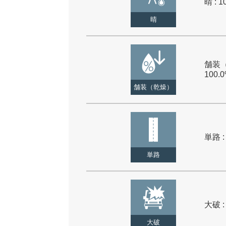
晴 : 1
晴
舗装（
100.
舗装（乾燥）
単路 :
単路
大破 :
大破