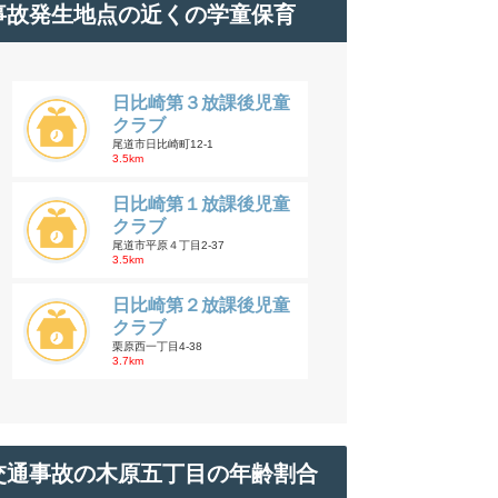
事故発生地点の近くの学童保育
日比崎第３放課後児童
クラブ
尾道市日比崎町12-1
3.5km
日比崎第１放課後児童
クラブ
尾道市平原４丁目2-37
3.5km
日比崎第２放課後児童
クラブ
栗原西一丁目4-38
3.7km
交通事故の木原五丁目の年齢割合