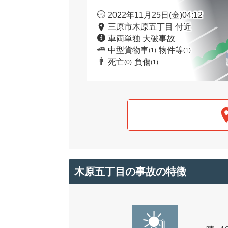
2022年11月25日(金)04:12
三原市木原五丁目 付近
車両単独 大破事故
中型貨物車
物件等
(1)
(1)
死亡
負傷
(0)
(1)
木原五丁目の事故の特徴