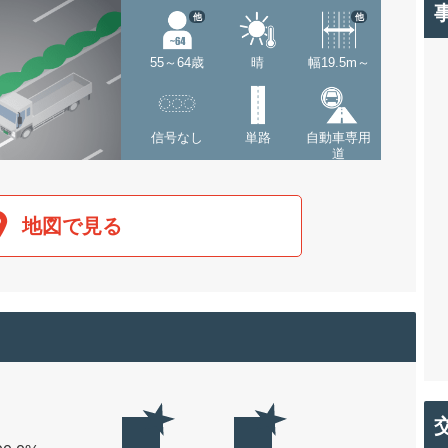
他
他
55～64歳
晴
幅19.5m～
信号なし
単路
自動車専用
道
地図で見る