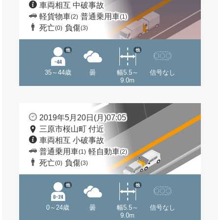
車両相互 中破事故
軽貨物車
普通乗用車
(2)
(1)
死亡
負傷
(0)
(3)
他
他
35～44歳
曇
幅5.5～
信号なし
9.0m
2019年5月20日(月)07:05
三原市桜山町 付近
車両相互 小破事故
普通乗用車
軽自動車
(1)
(2)
死亡
負傷
(0)
(3)
他
他
0～24歳
曇
幅5.5～
信号なし
9.0m