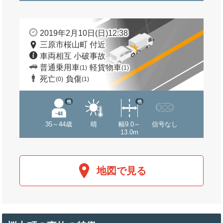
2019年2月10日(日)12:38
三原市桜山町 付近
車両相互 小破事故
普通乗用車
軽貨物車
(1)
(1)
死亡
負傷
(0)
(1)
他
他
35～44歳
晴
幅9.0～
信号なし
13.0m
地図で見る