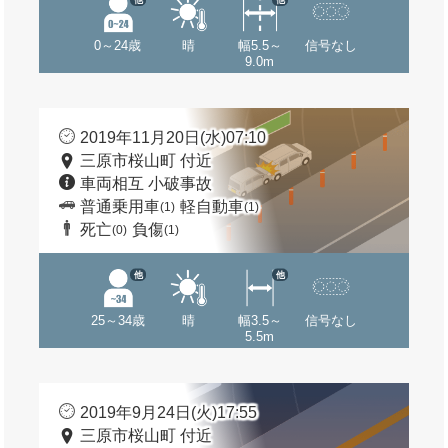
0～24歳
晴
幅5.5～
信号なし
9.0m
2019年11月20日(水)07:10
三原市桜山町 付近
車両相互 小破事故
普通乗用車
軽自動車
(1)
(1)
死亡
負傷
(0)
(1)
他
他
25～34歳
晴
幅3.5～
信号なし
5.5m
2019年9月24日(火)17:55
三原市桜山町 付近