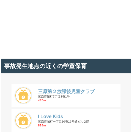
事故発生地点の近くの学童保育
三原第２放課後児童クラブ
三原市館町2丁目3番1号
435m
I Love Kids
三原市城町一丁目20番16号通ビル２階
819m