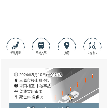
都道府県
沿線・駅
地図
こだわり
で探す
で探す
で探す
条件
2024年5月10日(金)07:45
三原市桜山町 付近
車両相互 中破事故
普通乗用車
(2)
死亡
負傷
(0)
(1)
他
他