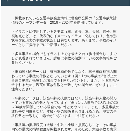
・掲載されている交通事故発生情報は警察庁公開の「交通事故統計
情報のオープンデータ」2019～2024年を使用しています。
・イラストに使用している各要素（車、背景、車、天候、信号、衝
突地点など）は、代表的なイメージをイラスト化しており、色や形
状等含め現実の事故の状況とは異なります。あくまで、事故のイメ
ージとして参考までにご活用ください。
・多重事故の場合でもイラスト上では最大２台（歩行者含む）まで
しか表現されていません。詳細は事故の個別ページの文字情報をご
参照ください。
・車両種別のデータは、該当車両の数ではなく、該当車両種別の関
わっている事故の件数となっています（例：1つの事故で2台以上の
普通自動車が衝突した場合でも1件とカウント）。また、不明車両が
含まれるため、現実の事故件数と一致しない場合がございます。ご
注意ください。
・年齢のデータは、該当年齢の人数ではなく、該当年齢人物の関わ
っている事故の件数となっています（例：1つの事故で2人以上の25
～34歳が関係している場合でも1件とカウント）。また、多重事故の
運転手や同乗者など、年齢不明の関係者も含まれるため、現実の事
故件数と一致しない場合がございます。ご注意ください。
・事故毎の損壊程度（大破・中破・小破・損害なし）は、その事故
内での最大の損壊程度が掲載されます。そのため、大破事故と表示