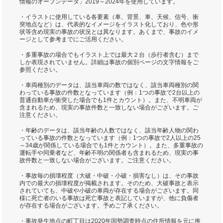
情報のオープンデータ」2019～2024年を使用しています。
・イラストに使用している各要素（車、背景、車、天候、信号、衝
突地点など）は、代表的なイメージをイラスト化しており、色や形
状等含め現実の事故の状況とは異なります。あくまで、事故のイメ
ージとして参考までにご活用ください。
・多重事故の場合でもイラスト上では最大２台（歩行者含む）まで
しか表現されていません。詳細は事故の個別ページの文字情報をご
参照ください。
・車両種別のデータは、該当車両の数ではなく、該当車両種別の関
わっている事故の件数となっています（例：1つの事故で2台以上の
普通自動車が衝突した場合でも1件とカウント）。また、不明車両が
含まれるため、現実の事故件数と一致しない場合がございます。ご
注意ください。
・年齢のデータは、該当年齢の人数ではなく、該当年齢人物の関わ
っている事故の件数となっています（例：1つの事故で2人以上の25
～34歳が関係している場合でも1件とカウント）。また、多重事故の
運転手や同乗者など、年齢不明の関係者も含まれるため、現実の事
故件数と一致しない場合がございます。ご注意ください。
・事故毎の損壊程度（大破・中破・小破・損害なし）は、その事故
内での最大の損壊程度が掲載されます。そのため、大破事故と表示
されていても、中破や小破の車両が存在する場合がございます。同
様に死亡者のいる事故は死亡事故と表記していますが、他に負傷者
が存在する場合がございます。予めご了承ください。
・事故発生地点の町丁目は2020年国勢調査時点の住所情報を元に推