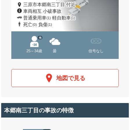
三原市本郷南三丁目 付近
車両相互 小破事故
普通乗用車
軽自動車
(1)
(1)
死亡
負傷
(0)
(1)
他
25～34歳
曇
信号なし
地図で見る
本郷南三丁目の事故の特徴