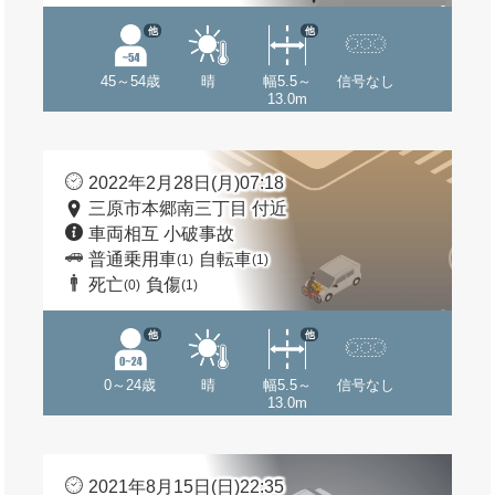
他
他
45～54歳
晴
幅5.5～
信号なし
13.0m
2022年2月28日(月)07:18
三原市本郷南三丁目 付近
車両相互 小破事故
普通乗用車
自転車
(1)
(1)
死亡
負傷
(0)
(1)
他
他
0～24歳
晴
幅5.5～
信号なし
13.0m
2021年8月15日(日)22:35