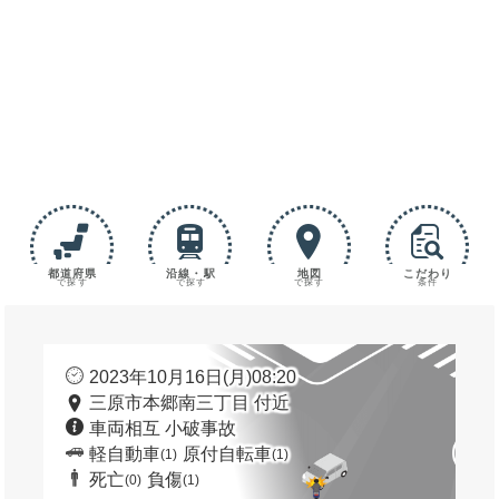
都道府県
沿線・駅
地図
こだわり
で探す
で探す
で探す
条件
2023年10月16日(月)08:20
三原市本郷南三丁目 付近
車両相互 小破事故
軽自動車
原付自転車
(1)
(1)
死亡
負傷
(0)
(1)