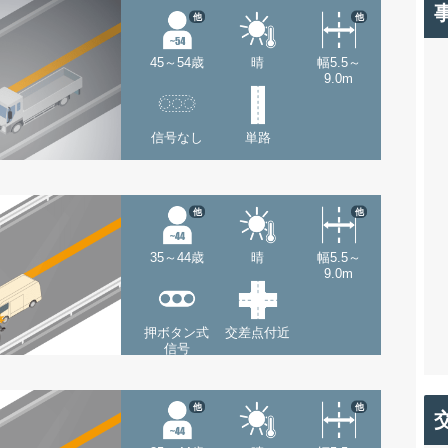
他
他
45～54歳
晴
幅5.5～
9.0m
信号なし
単路
他
他
35～44歳
晴
幅5.5～
9.0m
押ボタン式
交差点付近
信号
他
他