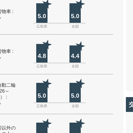
物車 :
5.0
5.0
%
広島県
全国
物車 :
4.8
4.4
%
広島県
全国
自動二輪
26～
5.0
5.0
） :
%
広島県
全国
者以外の