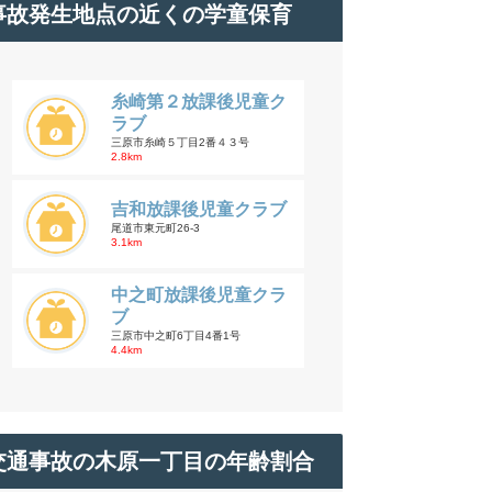
事故発生地点の近くの学童保育
糸崎第２放課後児童ク
ラブ
三原市糸崎５丁目2番４３号
2.8km
吉和放課後児童クラブ
尾道市東元町26-3
3.1km
中之町放課後児童クラ
ブ
三原市中之町6丁目4番1号
4.4km
交通事故の木原一丁目の年齢割合