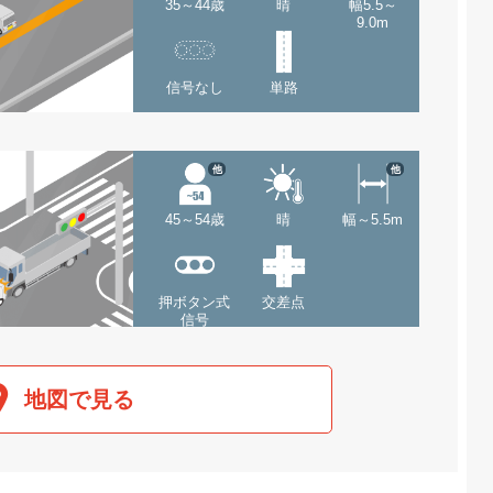
35～44歳
晴
幅5.5～
9.0m
信号なし
単路
他
他
45～54歳
晴
幅～5.5m
押ボタン式
交差点
信号
地図で見る