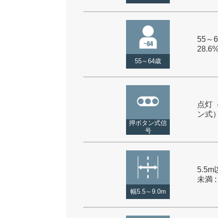
55～6
28.6
55～64歳
点灯
ン式） 
押ボタン式信
号
5.5m
未満 :
幅5.5～9.0m