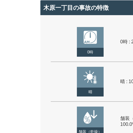
木原一丁目の事故の特徴
0時 : 
0時
晴 : 1
晴
舗装（
100.
舗装（乾燥）