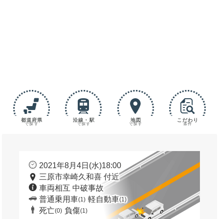
都道府県
沿線・駅
地図
こだわり
で探す
で探す
で探す
条件
2021年8月4日(水)18:00
三原市幸崎久和喜 付近
車両相互 中破事故
普通乗用車
軽自動車
(1)
(1)
死亡
負傷
(0)
(1)