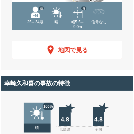
他
他
25～34歳
晴
幅5.5～
信号なし
9.0m
地図で見る
幸崎久和喜の事故の特徴
100%
4.8
4.8
晴
広島県
全国