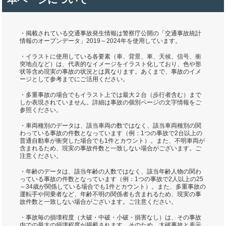
・掲載されている交通事故発生情報は警察庁公開の「交通事故統計
情報のオープンデータ」2019～2024年を使用しています。
・イラストに使用している各要素（車、背景、車、天候、信号、衝
突地点など）は、代表的なイメージをイラスト化しており、色や形
状等含め現実の事故の状況とは異なります。あくまで、事故のイメ
ージとして参考までにご活用ください。
・多重事故の場合でもイラスト上では最大２台（歩行者含む）まで
しか表現されていません。詳細は事故の個別ページの文字情報をご
参照ください。
・車両種別のデータは、該当車両の数ではなく、該当車両種別の関
わっている事故の件数となっています（例：1つの事故で2台以上の
普通自動車が衝突した場合でも1件とカウント）。また、不明車両が
含まれるため、現実の事故件数と一致しない場合がございます。ご
注意ください。
・年齢のデータは、該当年齢の人数ではなく、該当年齢人物の関わ
っている事故の件数となっています（例：1つの事故で2人以上の25
～34歳が関係している場合でも1件とカウント）。また、多重事故の
運転手や同乗者など、年齢不明の関係者も含まれるため、現実の事
故件数と一致しない場合がございます。ご注意ください。
・事故毎の損壊程度（大破・中破・小破・損害なし）は、その事故
内での最大の損壊程度が掲載されます。そのため、大破事故と表示