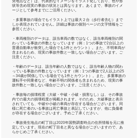
突地点など）は、代表的なイメージをイラスト化しており、色や形
状等含め現実の事故の状況とは異なります。あくまで、事故のイメ
ージとして参考までにご活用ください。
・多重事故の場合でもイラスト上では最大２台（歩行者含む）まで
しか表現されていません。詳細は事故の個別ページの文字情報をご
参照ください。
・車両種別のデータは、該当車両の数ではなく、該当車両種別の関
わっている事故の件数となっています（例：1つの事故で2台以上の
普通自動車が衝突した場合でも1件とカウント）。また、不明車両が
含まれるため、現実の事故件数と一致しない場合がございます。ご
注意ください。
・年齢のデータは、該当年齢の人数ではなく、該当年齢人物の関わ
っている事故の件数となっています（例：1つの事故で2人以上の25
～34歳が関係している場合でも1件とカウント）。また、多重事故の
運転手や同乗者など、年齢不明の関係者も含まれるため、現実の事
故件数と一致しない場合がございます。ご注意ください。
・事故毎の損壊程度（大破・中破・小破・損害なし）は、その事故
内での最大の損壊程度が掲載されます。そのため、大破事故と表示
されていても、中破や小破の車両が存在する場合がございます。同
様に死亡者のいる事故は死亡事故と表記していますが、他に負傷者
が存在する場合がございます。予めご了承ください。
・事故発生地点の町丁目は2020年国勢調査時点の住所情報を元に推
定しています。現在の町丁目名と異なる場合がございますので、あ
らかじめご了承ください。