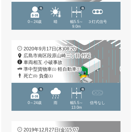
他
他
0～24歳
晴
幅5.5～
３灯式信号
9.0m
2020年9月17日(木)08:20
広島市南区段原山崎三丁目 付近
車両相互 小破事故
準中型貨物車
軽自動車
(1)
(1)
死亡
負傷
(0)
(1)
他
他
0～24歳
雨
幅5.5～
信号なし
13.0m
2019年12月27日(金)15:07