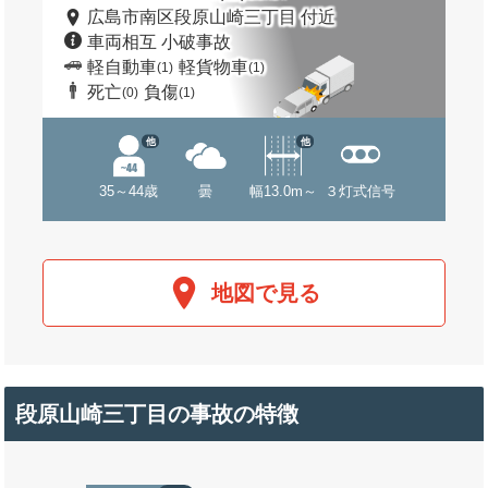
広島市南区段原山崎三丁目 付近
車両相互 小破事故
軽自動車
軽貨物車
(1)
(1)
死亡
負傷
(0)
(1)
他
他
35～44歳
曇
幅13.0m～
３灯式信号
地図で見る
段原山崎三丁目の事故の特徴