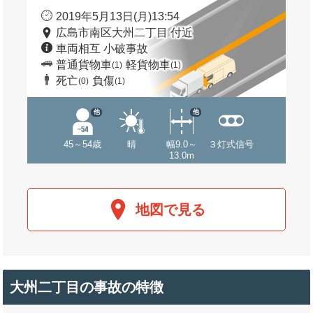
2019年5月13日(月)13:54
広島市南区大州二丁目 付近
車両相互 小破事故
普通貨物車
軽貨物車
(1)
(1)
死亡
負傷
(0)
(1)
他
他
45～54歳
晴
幅9.0～
３灯式信号
13.0m
地図で見る
大州二丁目の事故の特徴