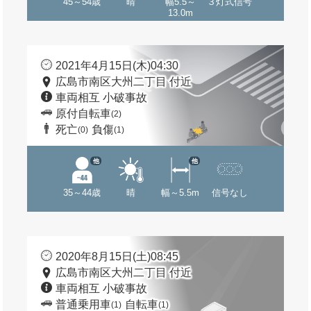
45～54歳
晴
幅5.5～
３灯式信号
13.0m
2021年4月15日(木)04:30
広島市南区大州二丁目 付近
車両相互 小破事故
原付自転車
(2)
死亡
負傷
(0)
(1)
他
他
35～44歳
晴
幅～5.5m
信号なし
2020年8月15日(土)08:45
広島市南区大州二丁目 付近
車両相互 小破事故
普通乗用車
自転車
(1)
(1)