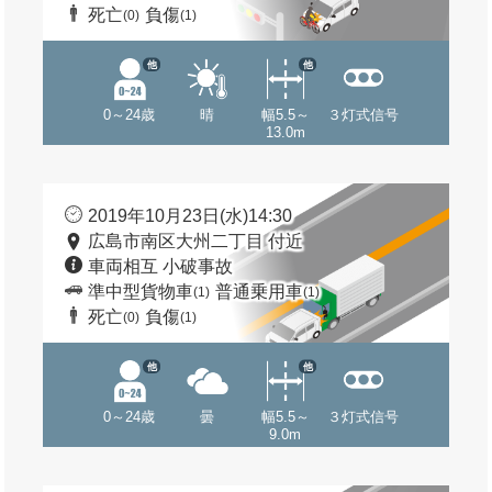
死亡
負傷
(0)
(1)
他
他
0～24歳
晴
幅5.5～
３灯式信号
13.0m
2019年10月23日(水)14:30
広島市南区大州二丁目 付近
車両相互 小破事故
準中型貨物車
普通乗用車
(1)
(1)
死亡
負傷
(0)
(1)
他
他
0～24歳
曇
幅5.5～
３灯式信号
9.0m