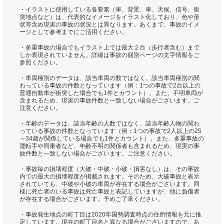
・イラストに使用している各要素（車、背景、車、天候、信号、衝
突地点など）は、代表的なイメージをイラスト化しており、色や形
状等含め現実の事故の状況とは異なります。あくまで、事故のイメ
ージとして参考までにご活用ください。
・多重事故の場合でもイラスト上では最大２台（歩行者含む）まで
しか表現されていません。詳細は事故の個別ページの文字情報をご
参照ください。
・車両種別のデータは、該当車両の数ではなく、該当車両種別の関
わっている事故の件数となっています（例：1つの事故で2台以上の
普通自動車が衝突した場合でも1件とカウント）。また、不明車両が
含まれるため、現実の事故件数と一致しない場合がございます。ご
注意ください。
・年齢のデータは、該当年齢の人数ではなく、該当年齢人物の関わ
っている事故の件数となっています（例：1つの事故で2人以上の25
～34歳が関係している場合でも1件とカウント）。また、多重事故の
運転手や同乗者など、年齢不明の関係者も含まれるため、現実の事
故件数と一致しない場合がございます。ご注意ください。
・事故毎の損壊程度（大破・中破・小破・損害なし）は、その事故
内での最大の損壊程度が掲載されます。そのため、大破事故と表示
されていても、中破や小破の車両が存在する場合がございます。同
様に死亡者のいる事故は死亡事故と表記していますが、他に負傷者
が存在する場合がございます。予めご了承ください。
・事故発生地点の町丁目は2020年国勢調査時点の住所情報を元に推
定しています。現在の町丁目名と異なる場合がございますので、あ