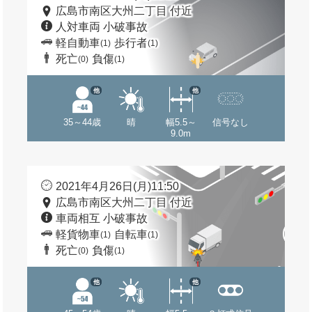
広島市南区大州二丁目 付近
人対車両 小破事故
軽自動車
歩行者
(1)
(1)
死亡
負傷
(0)
(1)
他
他
35～44歳
晴
幅5.5～
信号なし
9.0m
2021年4月26日(月)11:50
広島市南区大州二丁目 付近
車両相互 小破事故
軽貨物車
自転車
(1)
(1)
死亡
負傷
(0)
(1)
他
他