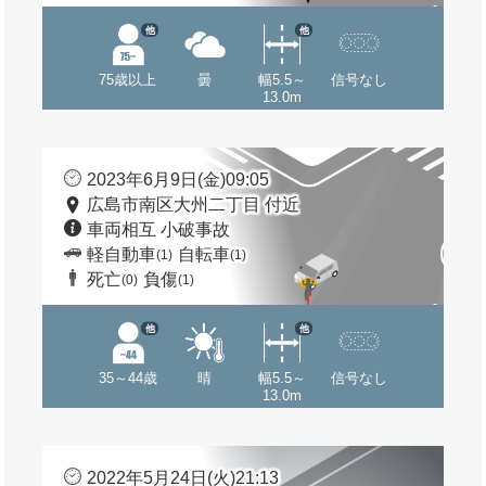
他
他
75歳以上
曇
幅5.5～
信号なし
13.0m
2023年6月9日(金)09:05
広島市南区大州二丁目 付近
車両相互 小破事故
軽自動車
自転車
(1)
(1)
死亡
負傷
(0)
(1)
他
他
35～44歳
晴
幅5.5～
信号なし
13.0m
2022年5月24日(火)21:13