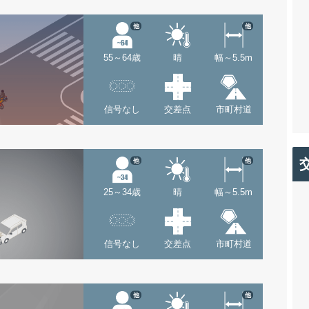
他
他
55～64歳
晴
幅～5.5m
信号なし
交差点
市町村道
他
他
25～34歳
晴
幅～5.5m
信号なし
交差点
市町村道
他
他