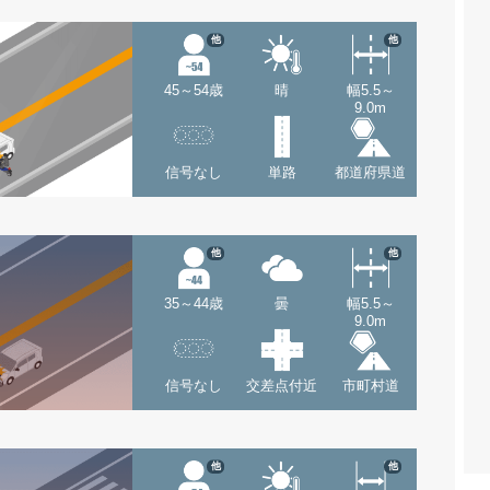
他
他
45～54歳
晴
幅5.5～
9.0m
信号なし
単路
都道府県道
他
他
35～44歳
曇
幅5.5～
9.0m
信号なし
交差点付近
市町村道
他
他