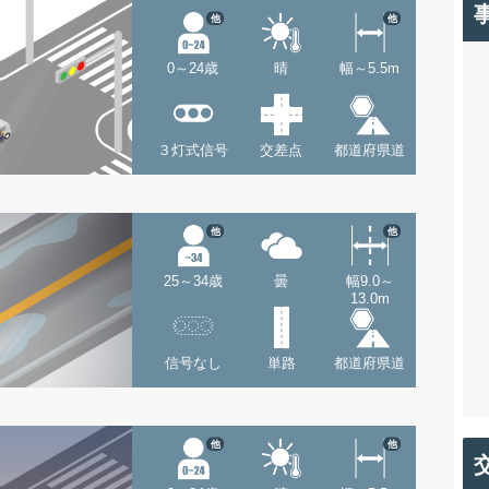
他
他
0～24歳
晴
幅～5.5m
３灯式信号
交差点
都道府県道
他
他
25～34歳
曇
幅9.0～
13.0m
信号なし
単路
都道府県道
他
他