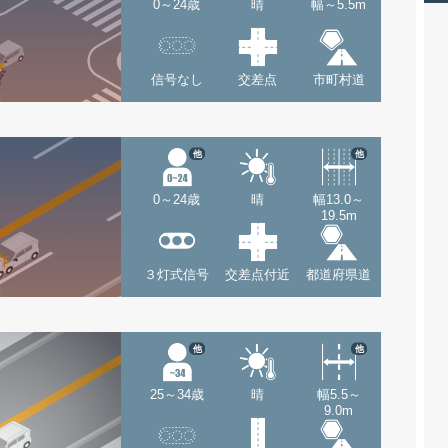
0～24歳
晴
幅～5.5m
信号なし
交差点
市町村道
他
他
0～24歳
晴
幅13.0～
19.5m
３灯式信号
交差点付近
都道府県道
他
他
25～34歳
晴
幅5.5～
9.0m