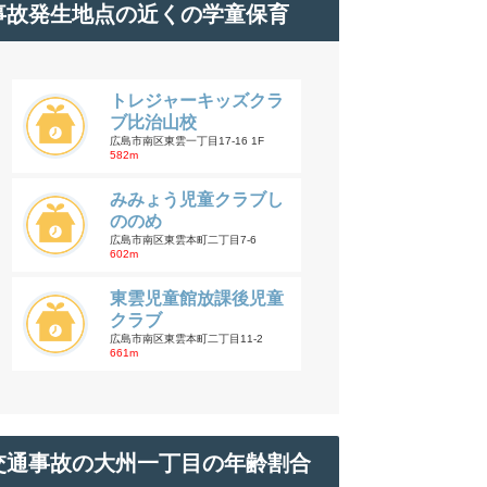
事故発生地点の近くの学童保育
トレジャーキッズクラ
ブ比治山校
広島市南区東雲一丁目17-16 1F
582m
みみょう児童クラブし
ののめ
広島市南区東雲本町二丁目7-6
602m
東雲児童館放課後児童
クラブ
広島市南区東雲本町二丁目11-2
661m
交通事故の大州一丁目の年齢割合