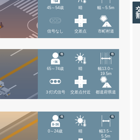
45～54歳
晴
幅～5.5m
信号なし
交差点
市町村道
他
他
65～74歳
晴
幅13.0～
19.5m
３灯式信号
交差点付近
都道府県道
他
他
0～24歳
晴
幅3.5～
5.5m