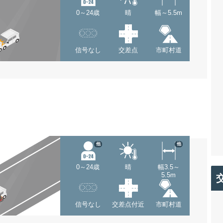
0～24歳
晴
幅～5.5m
信号なし
交差点
市町村道
他
他
0～24歳
晴
幅3.5～
5.5m
信号なし
交差点付近
市町村道