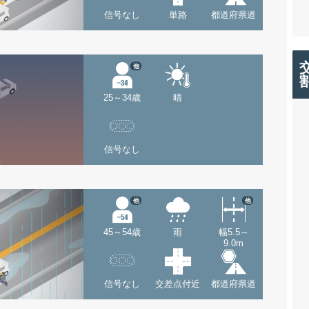
信号なし
単路
都道府県道
他
25～34歳
晴
信号なし
他
他
45～54歳
雨
幅5.5～
9.0m
信号なし
交差点付近
都道府県道