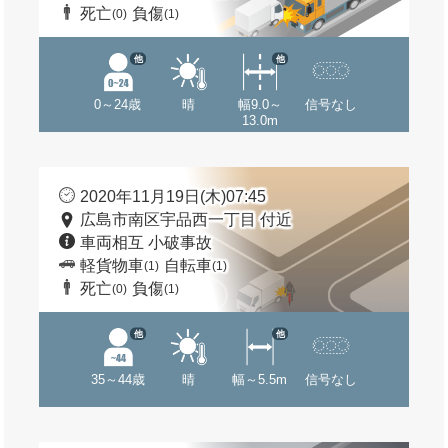
死亡
負傷
(0)
(1)
他
他
0～24歳
晴
幅9.0～
信号なし
13.0m
2020年11月19日(木)07:45
広島市南区宇品西一丁目 付近
車両相互 小破事故
軽貨物車
自転車
(1)
(1)
死亡
負傷
(0)
(1)
他
他
35～44歳
晴
幅～5.5m
信号なし