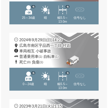
他
他
25～34歳
晴
幅5.5～
信号なし
13.0m
2024年9月29日(日)14:23
広島市南区宇品西一丁目 付近
車両相互 小破事故
普通乗用車
自転車
(1)
(1)
死亡
負傷
(0)
(1)
他
他
0～24歳
晴
幅5.5～
信号なし
13.0m
2023年3月21日(火)21:15