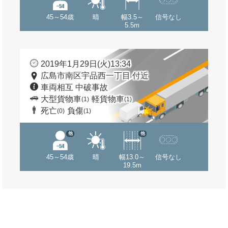
45～54歳
晴
幅3.5～
信号なし
5.5m
2019年1月29日(火)13:34
広島市南区宇品西一丁目 付近
車両相互 中破事故
大型貨物車
軽貨物車
(1)
(1)
死亡
負傷
(0)
(1)
他
他
45～54歳
晴
幅13.0～
信号なし
19.5m