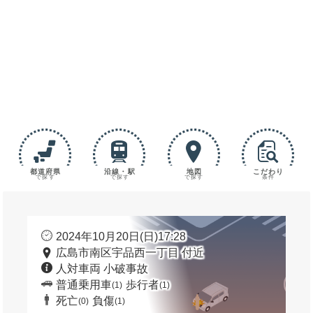
都道府県
沿線・駅
地図
こだわり
で探す
で探す
で探す
条件
2024年10月20日(日)17:28
広島市南区宇品西一丁目 付近
人対車両 小破事故
普通乗用車
歩行者
(1)
(1)
死亡
負傷
(0)
(1)