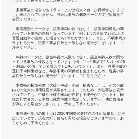
ージとして参考までにご活用ください。
・多重事故の場合でもイラスト上では最大２台（歩行者含む）まで
しか表現されていません。詳細は事故の個別ページの文字情報をご
参照ください。
・車両種別のデータは、該当車両の数ではなく、該当車両種別の関
わっている事故の件数となっています（例：1つの事故で2台以上の
普通自動車が衝突した場合でも1件とカウント）。また、不明車両が
含まれるため、現実の事故件数と一致しない場合がございます。ご
注意ください。
・年齢のデータは、該当年齢の人数ではなく、該当年齢人物の関わ
っている事故の件数となっています（例：1つの事故で2人以上の25
～34歳が関係している場合でも1件とカウント）。また、多重事故の
運転手や同乗者など、年齢不明の関係者も含まれるため、現実の事
故件数と一致しない場合がございます。ご注意ください。
・事故毎の損壊程度（大破・中破・小破・損害なし）は、その事故
内での最大の損壊程度が掲載されます。そのため、大破事故と表示
されていても、中破や小破の車両が存在する場合がございます。同
様に死亡者のいる事故は死亡事故と表記していますが、他に負傷者
が存在する場合がございます。予めご了承ください。
・事故発生地点の町丁目は2020年国勢調査時点の住所情報を元に推
定しています。現在の町丁目名と異なる場合がございますので、あ
らかじめご了承ください。