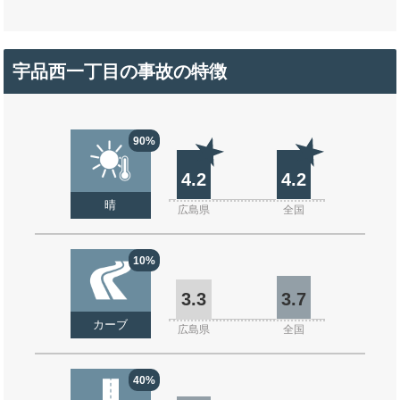
宇品西一丁目の事故の特徴
90%
4.2
4.2
晴
広島県
全国
10%
3.3
3.7
カーブ
広島県
全国
40%