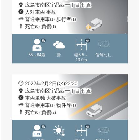
広島市南区宇品西一丁目 付近
人対車両 事故
普通乗用車
歩行者
(1)
(1)
死亡
負傷
(0)
(1)
他
他
55～64歳
曇
幅5.5～
信号なし
13.0m
2022年2月2日(水)23:30
広島市南区宇品西一丁目 付近
車両単独 大破事故
普通乗用車
物件等
(1)
(1)
死亡
負傷
(0)
(2)
他
他