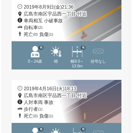
2019年8月9日(金)21:36
広島市南区宇品西一丁目 付近
車両相互 小破事故
自転車
(2)
死亡
負傷
(0)
(1)
他
他
0～24歳
晴
幅9.0～
信号なし
13.0m
2019年4月16日(火)18:13
広島市南区宇品西一丁目 付近
人対車両 事故
歩行者
(1)
死亡
負傷
(0)
(1)
他
他