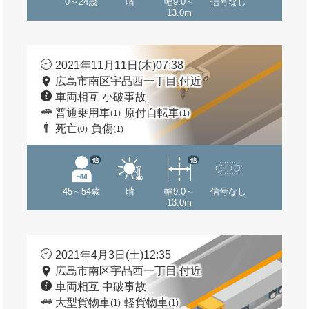
0～24歳
晴
幅9.0～
信号なし
13.0m
2021年11月11日(木)07:38
広島市南区宇品西一丁目 付近
車両相互 小破事故
普通乗用車
原付自転車
(1)
(1)
死亡
負傷
(0)
(1)
他
他
45～54歳
晴
幅9.0～
信号なし
13.0m
2021年4月3日(土)12:35
広島市南区宇品西一丁目 付近
車両相互 中破事故
大型貨物車
軽貨物車
(1)
(1)