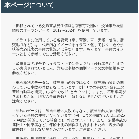
本ページについて
・掲載されている交通事故発生情報は警察庁公開の「交通事故統計
情報のオープンデータ」2019～2024年を使用しています。
・イラストに使用している各要素（車、背景、車、天候、信号、衝
突地点など）は、代表的なイメージをイラスト化しており、色や形
状等含め現実の事故の状況とは異なります。あくまで、事故のイメ
ージとして参考までにご活用ください。
・多重事故の場合でもイラスト上では最大２台（歩行者含む）まで
しか表現されていません。詳細は事故の個別ページの文字情報をご
参照ください。
・車両種別のデータは、該当車両の数ではなく、該当車両種別の関
わっている事故の件数となっています（例：1つの事故で2台以上の
普通自動車が衝突した場合でも1件とカウント）。また、不明車両が
含まれるため、現実の事故件数と一致しない場合がございます。ご
注意ください。
・年齢のデータは、該当年齢の人数ではなく、該当年齢人物の関わ
っている事故の件数となっています（例：1つの事故で2人以上の25
～34歳が関係している場合でも1件とカウント）。また、多重事故の
運転手や同乗者など、年齢不明の関係者も含まれるため、現実の事
故件数と一致しない場合がございます。ご注意ください。