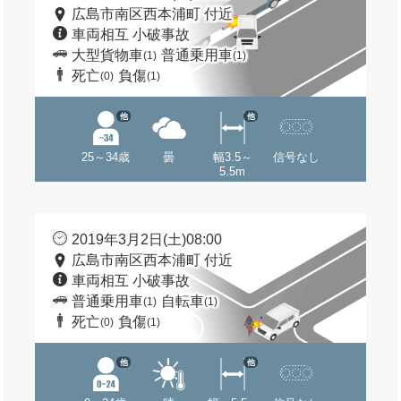
広島市南区西本浦町 付近
車両相互 小破事故
大型貨物車
普通乗用車
(1)
(1)
死亡
負傷
(0)
(1)
他
他
25～34歳
曇
幅3.5～
信号なし
5.5m
2019年3月2日(土)08:00
広島市南区西本浦町 付近
車両相互 小破事故
普通乗用車
自転車
(1)
(1)
死亡
負傷
(0)
(1)
他
他