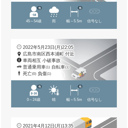
他
他
45～54歳
雨
幅～5.5m
信号なし
2022年5月23日(月)22:05
広島市南区西本浦町 付近
車両相互 小破事故
普通乗用車
自転車
(1)
(1)
死亡
負傷
(0)
(1)
他
他
0～24歳
晴
幅～5.5m
信号なし
2021年4月12日(月)13:35