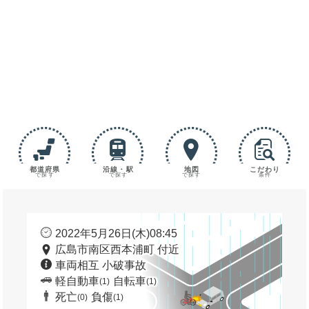
都道府県
沿線・駅
地図
こだわり
で探す
で探す
で探す
条件
2022年5月26日(木)08:45
広島市南区西本浦町 付近
車両相互 小破事故
軽自動車
自転車
(1)
(1)
死亡
負傷
(0)
(1)