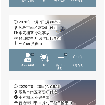
45～54歳
晴
幅～5.5m
信号なし
2020年12月7日(月)06:52
広島市南区東霞町 付近
車両相互 小破事故
軽自動車
原付自転車
(1)
(1)
死亡
負傷
(0)
(1)
他
他
35～44歳
晴
幅3.5～
信号なし
5.5m
2020年6月26日(金)19:18
広島市南区東霞町 付近
車両相互 小破事故
普通乗用車
原付二種二輪車
(1)
(1)