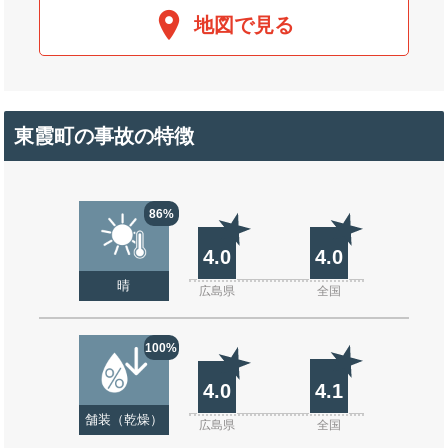
地図で見る
東霞町の事故の特徴
86%
4.0
4.0
晴
広島県
全国
100%
4.0
4.1
舗装（乾燥）
広島県
全国