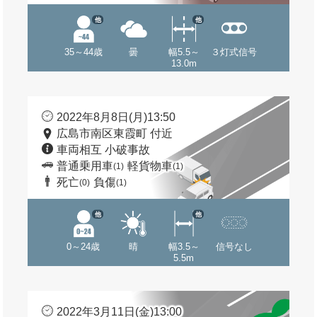
他
他
35～44歳
曇
幅5.5～
３灯式信号
13.0m
2022年8月8日(月)13:50
広島市南区東霞町 付近
車両相互 小破事故
普通乗用車
軽貨物車
(1)
(1)
死亡
負傷
(0)
(1)
他
他
0～24歳
晴
幅3.5～
信号なし
5.5m
2022年3月11日(金)13:00