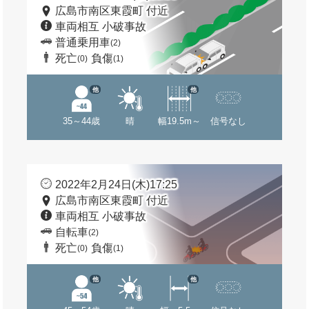
広島市南区東霞町 付近
車両相互 小破事故
普通乗用車
(2)
死亡
負傷
(0)
(1)
他
他
35～44歳
晴
幅19.5m～
信号なし
2022年2月24日(木)17:25
広島市南区東霞町 付近
車両相互 小破事故
自転車
(2)
死亡
負傷
(0)
(1)
他
他