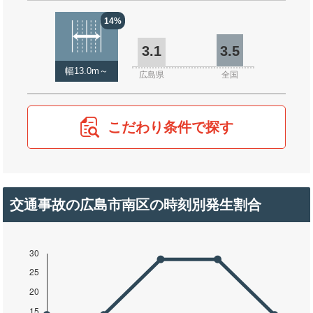
14%
3.1
3.5
幅13.0m～
広島県
全国
こだわり条件で探す
交通事故の広島市南区の時刻別発生割合