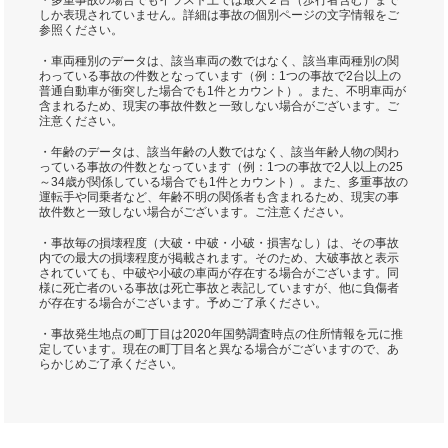
・多重事故の場合でもイラスト上では最大２台（歩行者含む）まで
しか表現されていません。詳細は事故の個別ページの文字情報をご
参照ください。
・車両種別のデータは、該当車両の数ではなく、該当車両種別の関
わっている事故の件数となっています（例：1つの事故で2台以上の
普通自動車が衝突した場合でも1件とカウント）。また、不明車両が
含まれるため、現実の事故件数と一致しない場合がございます。ご
注意ください。
・年齢のデータは、該当年齢の人数ではなく、該当年齢人物の関わ
っている事故の件数となっています（例：1つの事故で2人以上の25
～34歳が関係している場合でも1件とカウント）。また、多重事故の
運転手や同乗者など、年齢不明の関係者も含まれるため、現実の事
故件数と一致しない場合がございます。ご注意ください。
・事故毎の損壊程度（大破・中破・小破・損害なし）は、その事故
内での最大の損壊程度が掲載されます。そのため、大破事故と表示
されていても、中破や小破の車両が存在する場合がございます。同
様に死亡者のいる事故は死亡事故と表記していますが、他に負傷者
が存在する場合がございます。予めご了承ください。
・事故発生地点の町丁目は2020年国勢調査時点の住所情報を元に推
定しています。現在の町丁目名と異なる場合がございますので、あ
らかじめご了承ください。