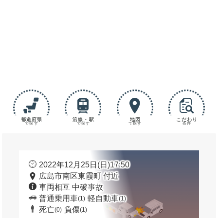
都道府県
沿線・駅
地図
こだわり
で探す
で探す
で探す
条件
2022年12月25日(日)17:50
広島市南区東霞町 付近
車両相互 中破事故
普通乗用車
軽自動車
(1)
(1)
死亡
負傷
(0)
(1)