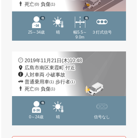
死亡
負傷
(0)
(1)
他
他
25～34歳
晴
幅5.5～
３灯式信号
9.0m
2019年11月21日(木)10:48
広島市南区東霞町 付近
人対車両 小破事故
普通乗用車
歩行者
(1)
(1)
死亡
負傷
(0)
(1)
他
0～24歳
晴
信号なし