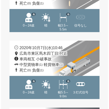
死亡
負傷
(0)
(1)
他
他
0～24歳
晴
幅3.5～
信号なし
5.5m
2020年10月7日(水)10:46
広島市東区馬木四丁目 付近
車両相互 小破事故
中型貨物車
軽貨物車
(1)
(1)
死亡
負傷
(0)
(1)
他
他
0～24歳
晴
幅5.5～
３灯式信号
9.0m