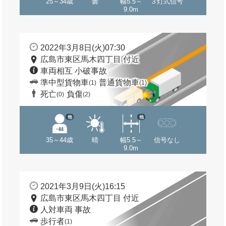
25～34歳
曇
幅5.5～
３灯式信号
9.0m
2022年3月8日(火)07:30
広島市東区馬木四丁目 付近
車両相互 小破事故
準中型貨物車
普通貨物車
(1)
(1)
死亡
負傷
(0)
(2)
他
他
35～44歳
晴
幅5.5～
信号なし
9.0m
2021年3月9日(火)16:15
広島市東区馬木四丁目 付近
人対車両 事故
歩行者
(1)