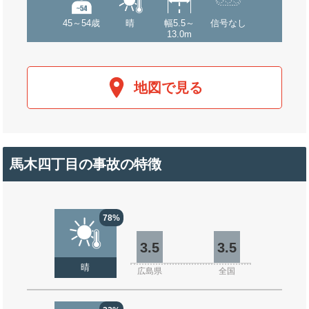
45～54歳
晴
幅5.5～
信号なし
13.0m
地図で見る
馬木四丁目の事故の特徴
78%
3.5
3.5
晴
広島県
全国