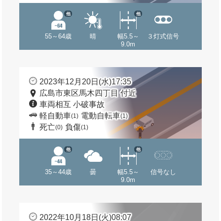
他
他
55～64歳
晴
幅5.5～
３灯式信号
9.0m
2023年12月20日(水)17:35
広島市東区馬木四丁目 付近
車両相互 小破事故
軽自動車
電動自転車
(1)
(1)
死亡
負傷
(0)
(1)
他
他
35～44歳
曇
幅5.5～
信号なし
9.0m
2022年10月18日(火)08:07