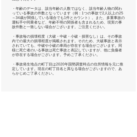
・年齢のデータは、該当年齢の人数ではなく、該当年齢人物の関わ
っている事故の件数となっています（例：1つの事故で2人以上の25
～34歳が関係している場合でも1件とカウント）。また、多重事故の
運転手や同乗者など、年齢不明の関係者も含まれるため、現実の事
故件数と一致しない場合がございます。ご注意ください。
・事故毎の損壊程度（大破・中破・小破・損害なし）は、その事故
内での最大の損壊程度が掲載されます。そのため、大破事故と表示
されていても、中破や小破の車両が存在する場合がございます。同
様に死亡者のいる事故は死亡事故と表記していますが、他に負傷者
が存在する場合がございます。予めご了承ください。
・事故発生地点の町丁目は2020年国勢調査時点の住所情報を元に推
定しています。現在の町丁目名と異なる場合がございますので、あ
らかじめご了承ください。