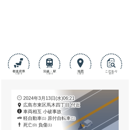
都道府県
沿線・駅
地図
こだわり
で探す
で探す
で探す
条件
2024年3月13日(水)06:21
広島市東区馬木四丁目 付近
車両相互 小破事故
軽自動車
原付自転車
(1)
(1)
死亡
負傷
(0)
(1)