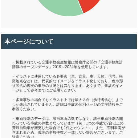
本ページについて
・掲載されている交通事故発生情報は警察庁公開の「交通事故統計
情報のオープンデータ」2019～2024年を使用しています。
・イラストに使用している各要素（車、背景、車、天候、信号、衝
突地点など）は、代表的なイメージをイラスト化しており、色や形
状等含め現実の事故の状況とは異なります。あくまで、事故のイメ
ージとして参考までにご活用ください。
・多重事故の場合でもイラスト上では最大２台（歩行者含む）まで
しか表現されていません。詳細は事故の個別ページの文字情報をご
参照ください。
・車両種別のデータは、該当車両の数ではなく、該当車両種別の関
わっている事故の件数となっています（例：1つの事故で2台以上の
普通自動車が衝突した場合でも1件とカウント）。また、不明車両が
含まれるため、現実の事故件数と一致しない場合がございます。ご
注意ください。